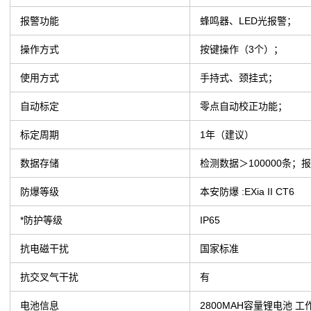
报警功能
蜂鸣器、LED光报警；
操作方式
按键操作（3个）；
使用方式
手持式、颈挂式；
自动标定
零点自动校正功能；
标定周期
1年（建议）
数据存储
检测数据＞100000条；
防爆等级
本安防爆 :EXia II CT6
*防护等级
IP65
抗电磁干扰
国家标准
抗交叉气干扰
有
电池信息
2800MAH容量锂电池 工作