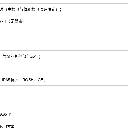
小时（由检测气体和检测原理决定）；
5%RH（无凝露）
；气泵外其他部件≥5年；
IP65防护、ROSH、CE；
LXWXH)
滑、防摔；