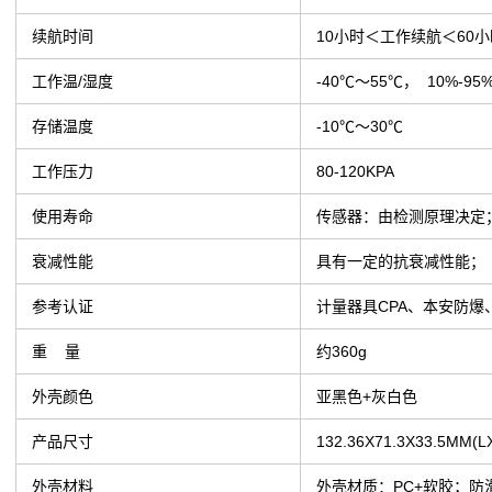
续航时间
10小时＜工作续航＜60
工作温/湿度
-40℃～55℃， 10%-9
存储温度
-10℃～30℃
工作压力
80-120KPA
使用寿命
传感器：由检测原理决定
衰减性能
具有一定的抗衰减性能；
参考认证
计量器具CPA、本安防爆、
重 量
约360g
外壳颜色
亚黑色+灰白色
产品尺寸
132.36X71.3X33.5MM(
外壳材料
外壳材质：PC+软胶；防