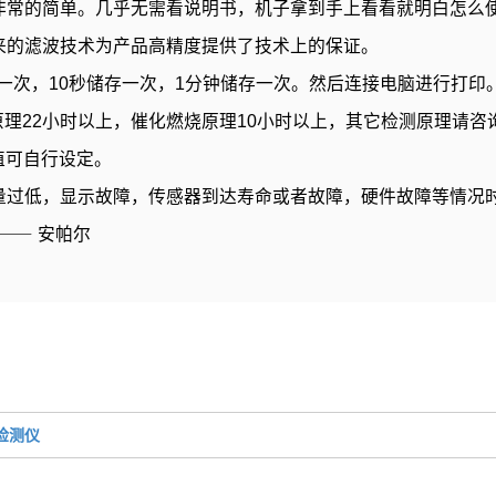
非常的简单。几乎无需看说明书，机子拿到手上看看就明白怎么
来的滤波技术为产品高精度提供了技术上的保证。
存一次，10秒储存一次，1分钟储存一次。然后连接电脑进行打印
学原理22小时以上，催化燃烧原理10小时以上，其它检测原理请咨
值可自行设定。
量过低，显示故障，传感器到达寿命或者故障，硬件故障等情况
家⸺ 安帕尔
检测仪