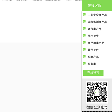
在线客服
工业安全类产品
工业安全类产品主
过程监测类产品
要指用于各工业场
过程监测类产品主
环保类产品
所中保护人民生命
要是指用于生产制
环保类产品主要指
健康和财务安全的
医疗卫生
造过程控制中提高
用于监测大气环境
气体成分检测及分
医疗卫生类产品是
质量和生产效率用
商民用类产品
或提高大气空气质
析类相关产品；
指用于医疗行业或
的气体成分检测及
商民用类产品是指
量相关的所有气体
软件平台
公共卫生领域相关
分析类相关产品
商用或者民用用于
成分检测和分析类
软件平台类产品是
的所有气体成分检
配套产品
保护人类生命健康
产品
指与气体成分检测
测和分析类产品
配套产品
或者财产安全相关
服务类
及分析相关的各种
的气体成分检测和
服务类指除了行业
应用场景上使用的
在线留言
分析类产品
硬件产品和软件产
软件监测和管理云
品外，公司能够提
平台，包括安全云
供的气体成分监测
平台、环保云平
及分析行业相关的
台、过程监测管控
服务
云平台等；
微信公众账号