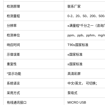
检测原理
联系厂家
检测量程
0-2、20、50、200、5
分辨率
≤满量程*千分之一（咨询
检测单位
ppm、ppb、pphm、m
响应时间
T90≤国家标准
示值误差
≤国家标准
重复性
≤国家标准
*显示功能
高清彩屏
系统语言
中文/英文， 可切换；
采用方式
泵吸式
有线通讯接口
MICRO USB