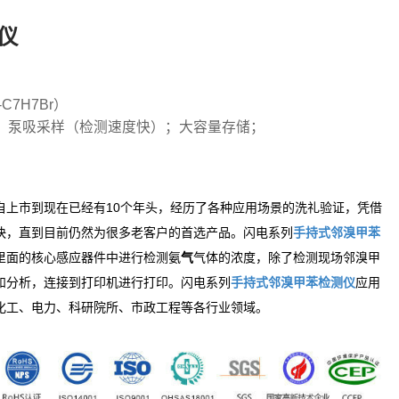
仪
C7H7Br）
；泵吸采样（检测速度快）；大容量存储；
自上市到现在已经有10个年头，经历了各种应用场景的洗礼验证，凭借
快，直到目前仍然为很多老客户的首选产品。闪电系列
手持式
邻溴甲苯
氨
里面的核心感应器件中进行检测
气
气体的浓度，除了检测现场
邻溴甲
和分析，连接到打印机进行打印。闪电系列
手持式
邻溴甲苯
检测仪
应用
化工、电力、科研院所、市政工程等各行业领域。