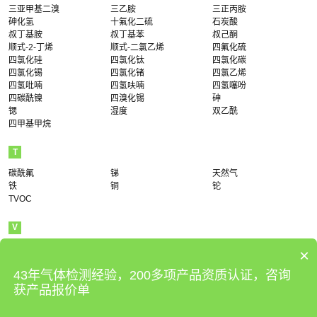
三亚甲基二溴
三乙胺
三正丙胺
砷化氢
十氟化二硫
石炭酸
叔丁基胺
叔丁基苯
叔己酮
顺式-2-丁烯
顺式-二氯乙烯
四氟化硫
四氯化硅
四氯化钛
四氯化碳
四氯化锡
四氯化锗
四氯乙烯
四氢吡喃
四氢呋喃
四氢噻吩
四碳酰镍
四溴化锡
砷
锶
湿度
双乙酰
四甲基甲烷
T
碳酰氟
锑
天然气
铁
铜
铊
TVOC
V
VOCs
×
43年气体检测经验，200多项产品资质认证，咨询
W
获产品报价单
五氟化碘
五氟化磷
五氟化砷
五氯化磷
戊醇
戊硼烷