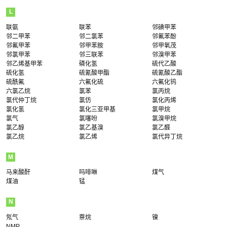
L
联氨
联苯
邻碘甲苯
邻二甲苯
邻二氯苯
邻氟苯酚
邻氟甲苯
邻甲苯胺
邻甲氧茂
邻氯甲苯
邻三联苯
邻溴甲苯
邻乙烯基甲苯
磷化氢
硫代乙酸
硫化氢
硫氰酸甲酯
硫氰酸乙酯
硫酰氟
六氟化硫
六氟化钨
六氯乙烷
氯苯
氯丙烷
氯代仲丁烷
氯仿
氯化丙烯
氯化氢
氯化三亚甲基
氯甲烷
氯气
氯噻吩
氯溴甲烷
氯乙醇
氯乙基溴
氯乙醛
氯乙烷
氯乙烯
氯代异丁烷
M
马来酸酐
吗啡啉
煤气
煤油
锰
N
氖气
萘烷
镍
NMP