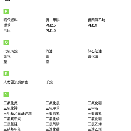
P
喷气燃料
偏二甲肼
偏四氯乙烷
骈苯
PM2.5
PM10
气压
PM1.0
Q
七氟丙烷
汽油
轻石脑油
氢气
氰
氰化氢
䓛
铅
R
人类副流感病毒
壬烷
S
三氟化氮
三氟化氯
三氟化硼
三氟化砷
三氟甲苯
三甲胺
三甲基乙氧基硅烷
三聚氟氰
三聚氯氰
三氯氟甲烷
三氯化磷
三氯化硼
三氯氢硅
三氯氧磷
三氯乙烯
三硝基甲苯
三溴化硼
三溴乙烯