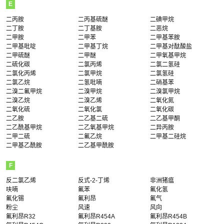
E
二丙胺
二丙基硫醚
二碘甲烷
二丁胺
二丁基胺
二恶烷
二甲胺
二甲苯
二甲基苯胺
二甲基吡啶
二甲基丁烷
二甲基对酞酸盐
二甲硫醚
二甲醚
二甲氧基甲烷
二硫化碳
二氯丙烯
二氯二氢硅
二氯化丙烯
二氯甲烷
二氯氢硅
二氯乙烷
二氢吡喃
二硝基苯
二溴二氟甲烷
二溴甲烷
二溴氯甲烷
二溴乙烷
二溴乙烯
二氧化氮
二氧化硫
二氧化氯
二氧化碳
二乙胺
二乙基二硫
二乙基甲酮
二乙酰基甲烷
二乙氧基甲烷
二异丙胺
二甲二硫
二氟乙烷
二甲基二硅烷
二甲基乙酰胺
二乙基甲酰胺
F
反二氯乙烯
反式-2-丁烯
非洲猪瘟
呋喃
氟苯
氟化氢
氟化锡
氟利昂
氟气
粉尘
风速
风向
氟利昂R32
氟利昂R454A
氟利昂R454B