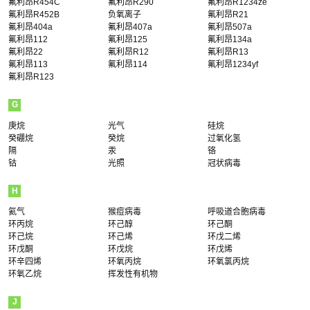
氟利昂R454C
氟利昂R290
氟利昂R1234ze
氟利昂R452B
负氧离子
氟利昂R21
氟利昂404a
氟利昂407a
氟利昂507a
氟利昂112
氟利昂125
氟利昂134a
氟利昂22
氟利昂R12
氟利昂R13
氟利昂113
氟利昂114
氟利昂1234yf
氟利昂R123
G
庚烷
光气
硅烷
癸硼烷
癸烷
过氧化氢
隔
汞
铬
钴
光照
冠状病毒
H
氦气
猴痘病毒
呼吸道合胞病毒
环丙烷
环己醇
环己酮
环己烷
环己烯
环戊二烯
环戊酮
环戊烷
环戊烯
环辛四烯
环氧丙烷
环氧氯丙烷
环氧乙烷
挥发性有机物
J