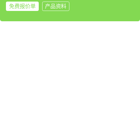
戊醛
戊烷
微量氧
免费报价单
产品资料
温度
温湿度
来电咨询
X
硒化氢
烯丙醇
烯丙基氯
烯丙基氰
烯丙基溴
烯酮
氙气
腺病毒
硝基苯
硝基甲苯
硝基甲烷
硝基乙烷
硝酸乙酯
硝酸正丙酯
笑气
辛烷
溴苯
溴代叔丁烷
溴代异丁烷
溴代异丁烷
溴丁烷
溴仿
溴化氢
溴甲烷
溴氯甲烷
溴气
溴噻吩
溴乙基氯
溴乙烷
溴乙烯
锌
硒
溴
锡
溴丙烷
溴戊烷
Y
亚硫酸二乙酯
氩气
盐酸萘乙二胺
氧气
液化石油气
一氟三溴甲烷
一甲基肼
一氯化硫
一氯一溴甲烷
一氧化氮
一氧化碳
乙胺
乙苯
乙叉二氯
乙撑二氯