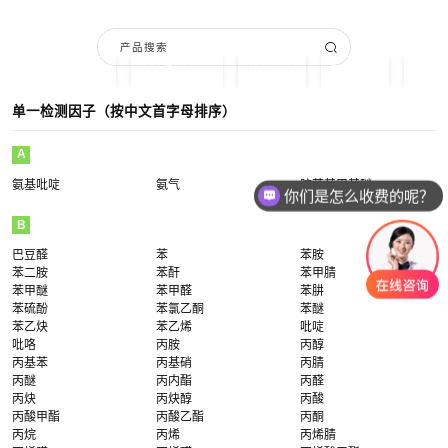
按单一成分搜索
复合型检测仪
软件平台
配套产品
服务
单一检测因子（按中文首字母排序）
A
氨基吡啶
氨气
胺苯基甲基醚
你们是怎么收费的呢？
B
巴豆醛
苯
苯胺
苯二胺
苯酐
苯甲腈
苯甲醚
苯甲醛
苯肼
苯硫酚
苯氯乙酮
苯醚
苯乙炔
苯乙烯
吡啶
吡咯
丙胺
丙醇
丙基苯
丙基硝
丙腈
丙醚
丙内酯
丙醛
丙炔
丙炔醇
丙酸
丙酸甲酯
丙酸乙酯
丙酮
丙烷
丙烯
丙烯腈