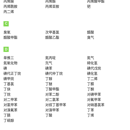
丙烯膜
丙烯醛
丙烯酸甲酯
丙烯酰胺
丙烯亚胺
钯
丙二烯
C
臭氧
次甲基氯
醋酸
醋酸甲酯
醋酸乙酯
臭气
D
单推三
氮丙啶
氮气
氮氧化物
氘气
碲化氢
碘
碘苯
碘代戊烷
碘代正丁烷
碘代仲丁烷
碘化氢
碘甲烷
丁醇
丁二烯
丁基氯
丁醚
丁醛
丁炔
丁酸甲酯
丁酮
丁烷
对苯二酚
对碘甲苯
对二甲苯
对二氯苯
对氟甲苯
对氯甲苯
对叔丁基甲苯
对硝基氯苯
对溴氟苯
对溴甲苯
丁苯
丁腈
丁酸
丁烯
丁硫醇