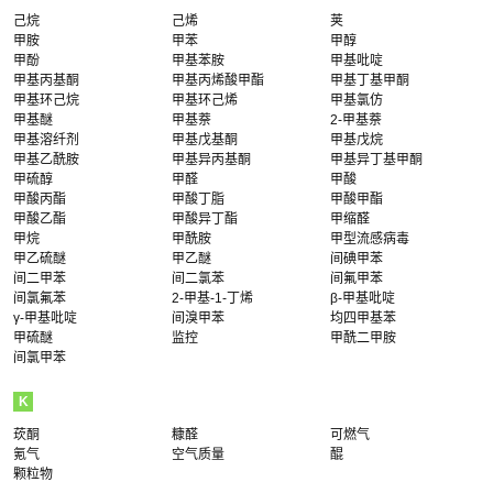
己烷
己烯
荚
甲胺
甲苯
甲醇
甲酚
甲基苯胺
甲基吡啶
甲基丙基酮
甲基丙烯酸甲酯
甲基丁基甲酮
甲基环己烷
甲基环己烯
甲基氯仿
甲基醚
甲基萘
2-甲基萘
甲基溶纤剂
甲基戊基酮
甲基戊烷
甲基乙酰胺
甲基异丙基酮
甲基异丁基甲酮
甲硫醇
甲醛
甲酸
甲酸丙酯
甲酸丁脂
甲酸甲酯
甲酸乙酯
甲酸异丁酯
甲缩醛
甲烷
甲酰胺
甲型流感病毒
甲乙硫醚
甲乙醚
间碘甲苯
间二甲苯
间二氯苯
间氟甲苯
间氯氟苯
2-甲基-1-丁烯
β-甲基吡啶
γ-甲基吡啶
间溴甲苯
均四甲基苯
甲硫醚
监控
甲酰二甲胺
间氯甲苯
K
莰酮
糠醛
可燃气
氪气
空气质量
醌
颗粒物