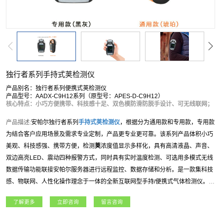
独行者系列手持式荚检测仪
产品别名：独行者系列便携式荚检测仪
产品型号：AADX-C9H12系列（原型号：APES-D-C9H12）
核心特点：小巧方便携带、科技感十足、双色模防滑防脱手设计、可无线联网；
产品描述:
安帕尔独行者系列
手持式
荚
检测仪
，根据分为通用款和专用款，专用款
为结合客户应用场景及需求专业定制，产品更专业更可靠。该系列产品体积小巧
美观、科技感强、携带方便，检测
荚
浓度值显示多样化，具有高清液晶、声音、
双边高亮LED、震动四种报警方式，同时具有实时温度检测、可选用多模式无线
数据传输功能联接安帕尔服务器进行远程监控、数据存储和分析。是一款集科技
感、物联网、人性化操作理念于一体的全新互联网型手持/便携式气体检测仪。独
行者系列
手持式
荚
检测仪
适用于石油石化、燃气、航天军工、化工、电力、科研
了解更多
立即咨询
留言咨询
院所、市政工程、矿业、冶金等各行业领域。