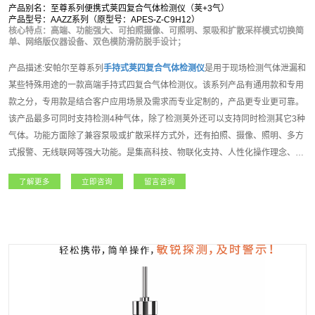
产品别名：至尊系列便携式荚四复合气体检测仪（荚+3气）
产品型号：AAZZ系列（原型号：APES-Z-C9H12）
核心特点：高端、功能强大、可拍照摄像、可照明、泵吸和扩散采样模式切换简
单、网络版仪器设备、双色模防滑防脱手设计；
产品描述:安帕尔至尊系列
手持式
荚
四复合气体检测仪
是用于现场检测气体泄漏和
某些特殊用途的一款高端手持式四复合气体检测仪。该系列产品有通用款和专用
款之分，专用款是结合客户应用场景及需求而专业定制的，产品更专业更可靠。
该产品最多可同时支持检测4种气体，除了检测荚外还可以支持同时检测其它3种
气体。功能方面除了兼容泵吸或扩散采样方式外，还有拍照、摄像、照明、多方
式报警、无线联网等强大功能。是集高科技、物联化支持、人性化操作理念、多
种技术资源于一身的高端气体检测仪。至尊系列
手持式
荚
四复合气体检测仪
主要
了解更多
立即咨询
留言咨询
适用于石油石化、化工、燃气、冶金、电力、航天、军工、医疗、市政、矿产、
农业和新能源等领域，凭借其超强的功能和性能获得广大用户朋友高度的认可和
赞誉！