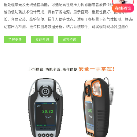
据处理单元及无线通信功能，可选配高性能压力传感器或者液位传感器，结合卓
越的低功耗技术设计而成，具有节省电源，显示直观、重复性良好、使用寿命
长、容易安装、维护简便、操作方便等优点。适用于多场景下的气体检测、静态/
动态压力检测、液位检测与数据分析，结合系统软件，可实现对现场各监测点气
体/压力等浓度信息的统计、查询、备份等维护作业，方便检测人员分析历史数
了解更多
立即咨询
留言咨询
据，对现场设备的安全风险进行预估。适用于无人值守设备的数据采集、有限空
间作业等，大大提高设备使用安全检测的实时性，降低设备使用风险。