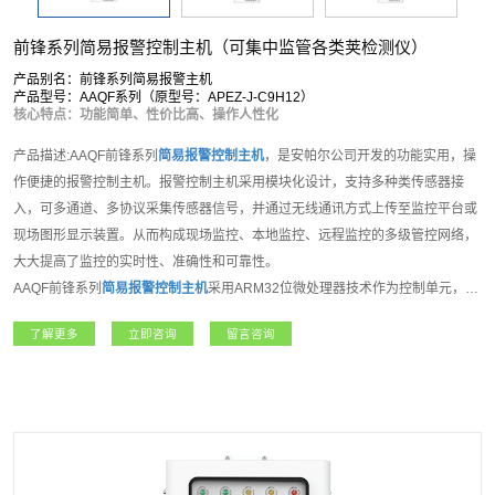
前锋系列简易报警控制主机（可集中监管各类荚检测仪）
产品别名：前锋系列简易报警主机
产品型号：AAQF系列（原型号：APEZ-J-C9H12）
核心特点：功能简单、性价比高、操作人性化
产品描述:AAQF前锋系列
简易报警控制主机
，是安帕尔公司开发的功能实用，操
作便捷的报警控制主机。报警控制主机采用模块化设计，支持多种类传感器接
入，可多通道、多协议采集传感器信号，并通过无线通讯方式上传至监控平台或
现场图形显示装置。从而构成现场监控、本地监控、远程监控的多级管控网络，
大大提高了监控的实时性、准确性和可靠性。
AAQF前锋系列
简易报警控制主机
采用ARM32位微处理器技术作为控制单元，
2.8寸彩色液晶显示屏使用界面，8位操作按键；支持8组模拟输入接口，支持
了解更多
立即咨询
留言咨询
RS485输出，4组继电器接口，用于控制风机、电磁阀和数据上传使用；用户可
选RS485、TCP/IP网口通信或者LORA、NB-IOT、4G等无线通讯方式。现场主
要采用壁挂式安装，适合多种应用场景。该产品可广泛应用于石油、化工、电
力、医疗、矿业等领域，是集数据采集、显示、报警、输出和控制等功能于一体
的多功能报警主机。