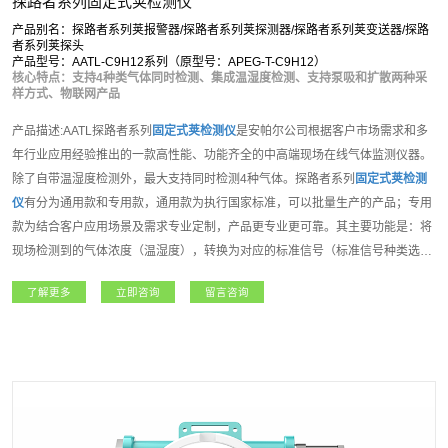
探路者系列固定式荚检测仪
产品别名：探路者系列荚报警器/探路者系列荚探测器/探路者系列荚变送器/探路
者系列荚探头
产品型号：AATL-C9H12系列（原型号：APEG-T-C9H12）
核心特点：支持4种类气体同时检测、集成温湿度检测、支持泵吸和扩散两种采
样方式、物联网产品
产品描述:AATL探路者系列
固定式荚检测仪
是安帕尔公司根据客户市场需求和多
年行业应用经验推出的一款高性能、功能齐全的中高端现场在线气体监测仪器。
除了自带温湿度检测外，最大支持同时检测4种气体。探路者系列
固定式荚检测
仪
有分为通用款和专用款，通用款为执行国家标准，可以批量生产的产品；专用
款为结合客户应用场景及需求专业定制，产品更专业更可靠。其主要功能是：将
现场检测到的气体浓度（温湿度），转换为对应的标准信号（标准信号种类选择
请参考技术参数表），然后将信号传输到PLC、DCS、报警控制主机等上位机进
了解更多
立即咨询
留言咨询
行统一显示管理和控制，从而组成功能强大的智能化气体检测报警控制系统。探
路者系列固定式气体检测仪内置3组继电器，可控制外围声光报警器、风机、电
磁阀等设备。支持选配定位、震动检测等多种功能，如该设备连入安帕尔服务
器，可实现远程监测、远程设置报警值和远程标定等功能。该系列产品适用于石
油石化、矿业、燃气、航天军工、化工、电力、科研院所、市政工程、医疗卫
生、冶金等各行业领域。