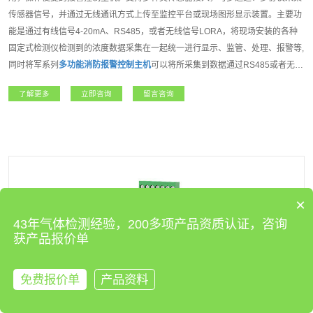
传感器信号，并通过无线通讯方式上传至监控平台或现场图形显示装置。主要功
能是通过有线信号4-20mA、RS485，或者无线信号LORA，将现场安装的各种
固定式检测仪检测到的浓度数据采集在一起统一进行显示、监管、处理、报警等,
同时将军系列
多功能消防报警控制主机
可以将所采集到数据通过RS485或者无线
信号传输到互联网云平台,组建远程监控、本地监控、现场监控的多级监控网络,
了解更多
立即咨询
留言咨询
大大提高了监控的实时性、准确性。将军系列
多功能消防报警控制主机
是我公司
开发的一款功能强大，操作方便,性能达强制性消防认证(CCCF)的高端报警控制
主机。适用于石油石化、燃气、航天军工、化工、医疗卫生、电力、科研院所、
市政工程、矿业、冶金等各行业领域。
×
43年气体检测经验，200多项产品资质认证，咨询
获产品报价单
免费报价单
产品资料
来电咨询