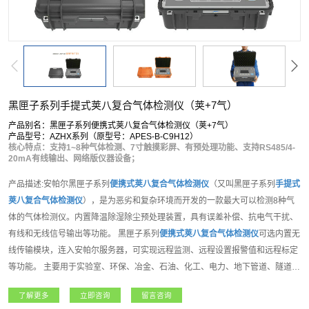
黑匣子系列手提式荚八复合气体检测仪（荚+7气）
产品别名：黑匣子系列便携式荚八复合气体检测仪（荚+7气）
产品型号：AZHX系列（原型号：APES-B-C9H12）
核心特点：支持1~8种气体检测、7寸触摸彩屏、有预处理功能、支持RS485/4-
20mA有线输出、网络版仪器设备；
产品描述:安帕尔黑匣子系列
便携式
荚
八复合气体检测仪
（又叫黑匣子系列
手提式
荚
八复合气体检测仪
），是为恶劣和复杂环境而开发的一款最大可以检测8种气
体的气体检测仪。内置降温除湿除尘预处理装置，具有误差补偿、抗电气干扰、
有线和无线信号输出等功能。 黑匣子系列
便携式
荚
八复合气体检测仪
可选内置无
线传输模块，连入安帕尔服务器，可实现远程监测、远程设置报警值和远程标定
等功能。 主要用于实验室、环保、冶金、石油、化工、电力、地下管道、隧道等
地下工程、周围空气环境中的可燃、惰性气体、有毒有害气体等各种气体的检
了解更多
立即咨询
留言咨询
测。产品功能强大，支持客户各种需求。