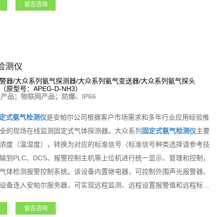
留言咨询
器、风机、电磁阀等设备。支持选配定位、震动检测等多种功能，如该
实现远程监测、远程设置报警值和远程标定等功能。该系列产品适用于
天军工、化工、电力、科研院所、市政工程、医疗卫生、冶金等各行业
检测仪
警器/大众系列氨气探测器/大众系列氨气变送器/大众系列氨气探头
（原型号：APEG-D-NH3）
产品；物联网产品；防爆、IP66
定式氨气检测仪
是安帕尔公司根据客户市场需求和多年行业应用经验推
全的现场在线监测固定式气体探测器。大众系列
固定式氨气检测仪
主要
浓度（温湿度），转换为对应的标准信号（标准信号种类选择请参考技
输到PLC、DCS、报警控制主机等上位机进行统一显示、管理和控制，
气体检测报警控制系统。该设备内置继电器，可控制外围声光报警器、
设备连入安帕尔服务器，可实现远程监测、远程设置报警值和远程标定
气检测仪
是一款功能强大且专业级的产品。
留言咨询