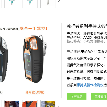
独行者系列手持式氨
产品别名：独行者系列便携
产品型号：AADX-NH3系列
核心特点：小巧方便携带、
产品描述:
安帕尔独行者系
用场景及需求专业定制，产
测
氨气
浓度值显示多样化，
时温度检测、可选用多模式
是一款集科技感、物联网、
者系列
手持式
氨气
检测仪
适
矿业、冶金等各行业领域。
了解更多
立即咨询