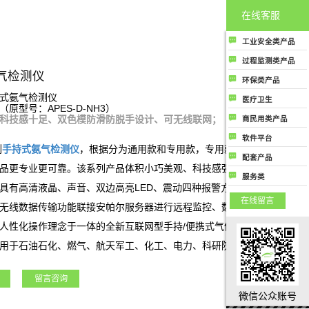
在线客服
工业安全类产品
工业安全类产品主
过程监测类产品
要指用于各工业场
气检测仪
过程监测类产品主
环保类产品
所中保护人民生命
要是指用于生产制
环保类产品主要指
式氨气检测仪
健康和财务安全的
医疗卫生
造过程控制中提高
（原型号：APES-D-NH3）
用于监测大气环境
气体成分检测及分
医疗卫生类产品是
质量和生产效率用
科技感十足、双色模防滑防脱手设计、可无线联网；
商民用类产品
或提高大气空气质
析类相关产品；
指用于医疗行业或
的气体成分检测及
商民用类产品是指
量相关的所有气体
软件平台
公共卫生领域相关
分析类相关产品
商用或者民用用于
列
手持式
氨气
检测仪
，根据分为通用款和专用款，专用款为结合客户应
成分检测和分析类
软件平台类产品是
的所有气体成分检
配套产品
保护人类生命健康
产品
指与气体成分检测
品更专业更可靠。该系列产品体积小巧美观、科技感强、携带方便，检
测和分析类产品
配套产品
或者财产安全相关
服务类
及分析相关的各种
具有高清液晶、声音、双边高亮LED、震动四种报警方式，同时具有实
的气体成分检测和
服务类指除了行业
应用场景上使用的
在线留言
分析类产品
硬件产品和软件产
无线数据传输功能联接安帕尔服务器进行远程监控、数据存储和分析。
软件监测和管理云
品外，公司能够提
平台，包括安全云
人性化操作理念于一体的全新互联网型手持/便携式气体检测仪。独行
供的气体成分监测
平台、环保云平
用于石油石化、燃气、航天军工、化工、电力、科研院所、市政工程、
及分析行业相关的
台、过程监测管控
服务
云平台等；
留言咨询
微信公众账号