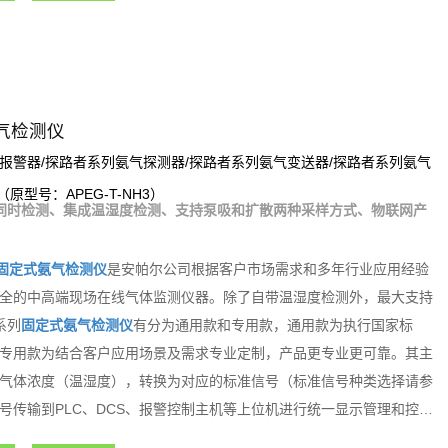
气检测仪
报警器/探路者系列氨气探测器/探路者系列氨气变送器/探路者系列氨气
（原型号：APEG-T-NH3）
同时检测、集成温湿度检测、支持泵吸和扩散两种采样方式、物联网产
固定式氨气检测仪
是安帕尔公司根据客户市场需求和多年行业应用经验
全的中高端现场在线气体监测仪器。除了自带温湿度检测外，最大支持
系列
固定式氨气检测仪
有分为通用款和专用款，通用款为执行国家标
专用款为结合客户应用场景及需求专业定制，产品更专业更可靠。其主
气体浓度（温湿度），转换为对应的标准信号（标准信号种类选择请参
号传输到PLC、DCS、报警控制主机等上位机进行统一显示管理和控
能化气体检测报警控制系统。探路者系列固定式气体检测仪内置3组继