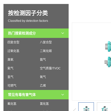
按检测因子分类
Classified by detection factors
热门搜索检测成分
四复合型
八复合型
过氧化氢
二氧化碳
臭氧
氨气
氦气
空气质量/TVOC
氢气
氧气
可燃气
乙烯
常见有毒有害气体
氟化氢
氯化氢