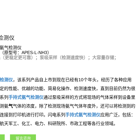
检测仪
氨气检测仪
（原型号：APES-L-NH3）
品（更稳定更可靠）；泵吸采样（检测速度快）；大容量存储；
检测仪
，该系列产品自上市到现在已经有10个年头，经历了各种应用
定的性能、优越的功能、简易化操作、检测速度快，直到目前仍然为很
系列
手持式
氨气
检测仪
通过泵吸采样的方式将现场的气体采样到设备里
氨
测
气
气体的浓度，除了检测现场
氨气
气体年度外，还可以将检测到的
连接到打印机进行打印。闪电系列
手持式
氨气
检测仪
应用广泛，包括：
航天军工、化工、电力、科研院所、市政工程等各行业领域。
留言咨询