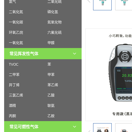
氯气
二氧化硫
二氧化氮
磷化氢
一氧化碳
氮氧化物
环氧乙烷
六氟化硫
一氧化氮
甲醛
常见挥发性气体
TVOC
苯
二甲苯
甲苯
异丁烯
苯乙烯
三氯乙烯
乙酸
酒精
联氨
丙酮
乙胺
常见可燃性气体