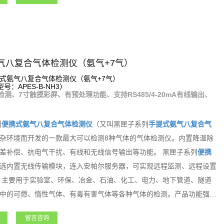
气八复合气体检测仪（氨气+7气）
式氨气八复合气体检测仪（氨气+7气）
：APES-B-NH3）
检测、7寸触摸彩屏、有预处理功能、支持RS485/4-20mA有线输出、
列
便携式
氨气
八复合气体检测仪
（又叫黑匣子系列
手提式
氨气
八复合气
杂环境而开发的一款最大可以检测8种气体的气体检测仪。内置降温除
差补偿、抗电气干扰、有线和无线信号输出等功能。 黑匣子系列
便携
选内置无线传输模块，连入安帕尔服务器，可实现远程监测、远程设置
 主要用于实验室、环保、冶金、石油、化工、电力、地下管道、隧道
中的可燃、惰性气体、有毒有害气体等各种气体的检测。产品功能强
留言咨询