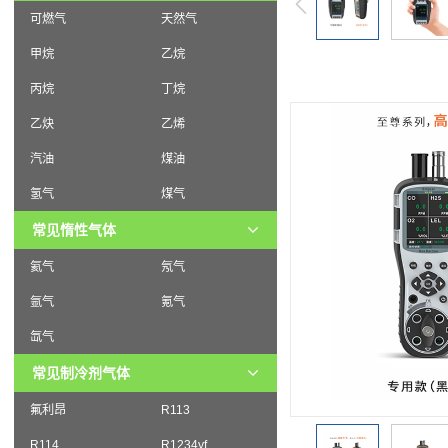
可燃气
天然气
甲烷
乙烷
丙烷
丁烷
乙炔
乙烯
汽油
煤油
氢气
煤气
常见惰性气体
氦气
氖气
氩气
氪气
氙气
常见制冷剂气体
氟利昂
R113
R114
R1234yf