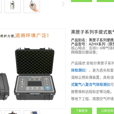
黑匣子系列手提式氨
产品别名：黑匣子系列便携
产品型号：AZHX系列（原型号
核心特点：支持1~8种气体
网络版仪器设备；
产品描述:安帕尔黑匣子系
体检测仪
），是为恶劣和复
湿除尘预处理装置，具有误
式
氨气
八复合气体检测仪
可
报警值和远程标定等功能。
等地下工程、周围空气环境
大，支持客户各种需求。
了解更多
立即咨询