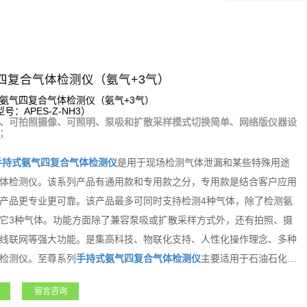
四复合气体检测仪（氨气+3气）
氨气四复合气体检测仪（氨气+3气）
：APES-Z-NH3）
、可拍照摄像、可照明、泵吸和扩散采样模式切换简单、网络版仪器设
；
手持式
氨气
四复合气体检测仪
是用于现场检测气体泄漏和某些特殊用途
体检测仪。该系列产品有通用款和专用款之分，专用款是结合客户应用
产品更专业更可靠。该产品最多可同时支持检测4种气体，除了检测氨
它3种气体。功能方面除了兼容泵吸或扩散采样方式外，还有拍照、摄
线联网等强大功能。是集高科技、物联化支持、人性化操作理念、多种
检测仪。至尊系列
手持式
氨气
四复合气体检测仪
主要适用于石油石化、
航天、军工、医疗、市政、矿产、农业和新能源等领域，凭借其超强的
留言咨询
友高度的认可和赞誉！