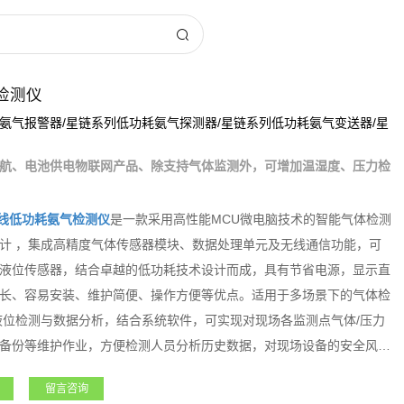
检测仪
氨气报警器/星链系列低功耗氨气探测器/星链系列低功耗氨气变送器/星
航、电池供电物联网产品、除支持气体监测外，可增加温湿度、压力检
线低功耗氨气检测仪
是一款采用高性能MCU微电脑技术的智能气体检测
计 ，集成高精度气体传感器模块、数据处理单元及无线通信功能，可
液位传感器，结合卓越的低功耗技术设计而成，具有节省电源，显示直
长、容易安装、维护简便、操作方便等优点。适用于多场景下的气体检
液位检测与数据分析，结合系统软件，可实现对现场各监测点气体/压力
备份等维护作业，方便检测人员分析历史数据，对现场设备的安全风险
设备的数据采集、有限空间作业等，大大提高设备使用安全检测的实时
留言咨询