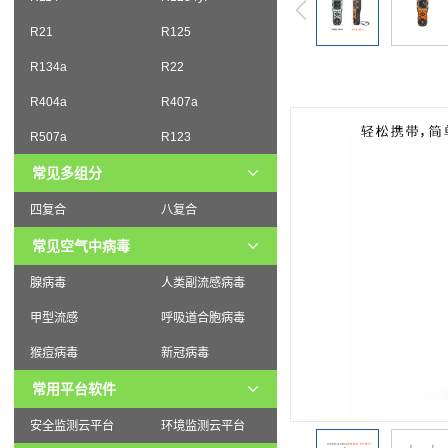
R21
R125
R134a
R22
R404a
R407a
R507a
R123
常见多组分
四复合
八复合
常见空气中病毒
腺病毒
人类副流感病毒
甲型流感
呼吸道合胞病毒
猴痘病毒
新冠病毒
常用平台软件
安全监测云平台
环境监测云平台