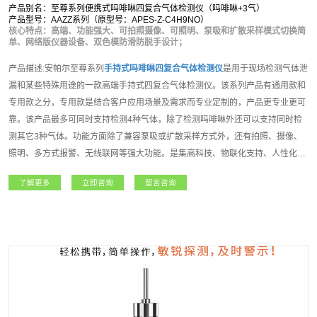
产品别名：至尊系列便携式吗啡啉四复合气体检测仪（吗啡啉+3气）
产品型号：AAZZ系列（原型号：APES-Z-C4H9NO）
核心特点：高端、功能强大、可拍照摄像、可照明、泵吸和扩散采样模式切换简
单、网络版仪器设备、双色模防滑防脱手设计；
产品描述:安帕尔至尊系列
手持式
吗啡啉
四复合气体检测仪
是用于现场检测气体泄
漏和某些特殊用途的一款高端手持式四复合气体检测仪。该系列产品有通用款和
专用款之分，专用款是结合客户应用场景及需求而专业定制的，产品更专业更可
靠。该产品最多可同时支持检测4种气体，除了检测吗啡啉外还可以支持同时检
测其它3种气体。功能方面除了兼容泵吸或扩散采样方式外，还有拍照、摄像、
照明、多方式报警、无线联网等强大功能。是集高科技、物联化支持、人性化操
作理念、多种技术资源于一身的高端气体检测仪。至尊系列
手持式
吗啡啉
四复合
了解更多
立即咨询
留言咨询
气体检测仪
主要适用于石油石化、化工、燃气、冶金、电力、航天、军工、医
疗、市政、矿产、农业和新能源等领域，凭借其超强的功能和性能获得广大用户
朋友高度的认可和赞誉！