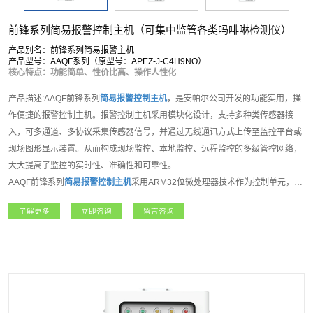
前锋系列简易报警控制主机（可集中监管各类吗啡啉检测仪）
产品别名：前锋系列简易报警主机
产品型号：AAQF系列（原型号：APEZ-J-C4H9NO）
核心特点：功能简单、性价比高、操作人性化
产品描述:AAQF前锋系列
简易报警控制主机
，是安帕尔公司开发的功能实用，操
作便捷的报警控制主机。报警控制主机采用模块化设计，支持多种类传感器接
入，可多通道、多协议采集传感器信号，并通过无线通讯方式上传至监控平台或
现场图形显示装置。从而构成现场监控、本地监控、远程监控的多级管控网络，
大大提高了监控的实时性、准确性和可靠性。
AAQF前锋系列
简易报警控制主机
采用ARM32位微处理器技术作为控制单元，
2.8寸彩色液晶显示屏使用界面，8位操作按键；支持8组模拟输入接口，支持
了解更多
立即咨询
留言咨询
RS485输出，4组继电器接口，用于控制风机、电磁阀和数据上传使用；用户可
选RS485、TCP/IP网口通信或者LORA、NB-IOT、4G等无线通讯方式。现场主
要采用壁挂式安装，适合多种应用场景。该产品可广泛应用于石油、化工、电
力、医疗、矿业等领域，是集数据采集、显示、报警、输出和控制等功能于一体
的多功能报警主机。