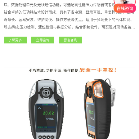
块、数据处理单元及无线通信功能，可选配高性能压力传感器或者液位传感器，
结合卓越的低功耗技术设计而成，具有节省电源，显示直观、重复性良好、使用
寿命长、容易安装、维护简便、操作方便等优点。适用于多场景下的气体检测、
静态/动态压力检测、液位检测与数据分析，结合系统软件，可实现对现场各监测
点气体/压力等浓度信息的统计、查询、备份等维护作业，方便检测人员分析历史
了解更多
立即咨询
留言咨询
数据，对现场设备的安全风险进行预估。适用于无人值守设备的数据采集、有限
空间作业等，大大提高设备使用安全检测的实时性，降低设备使用风险。