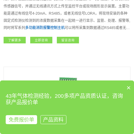
传感器信号，并通过无线通讯方式上传至监控平台或现场图形显示装置。主要功
能是通过有线信号4-20mA、RS485，或者无线信号LORA，将现场安装的各种
固定式检测仪检测到的浓度数据采集在一起统一进行显示、监管、处理、报警等,
同时将军系列
多功能消防报警控制主机
可以将所采集到数据通过RS485或者无线
信号传输到互联网云平台,组建远程监控、本地监控、现场监控的多级监控网络,
了解更多
立即咨询
留言咨询
大大提高了监控的实时性、准确性。将军系列
多功能消防报警控制主机
是我公司
开发的一款功能强大，操作方便,性能达强制性消防认证(CCCF)的高端报警控制
主机。适用于石油石化、燃气、航天军工、化工、医疗卫生、电力、科研院所、
市政工程、矿业、冶金等各行业领域。
×
43年气体检测经验，200多项产品资质认证，咨询
获产品报价单
免费报价单
产品资料
来电咨询