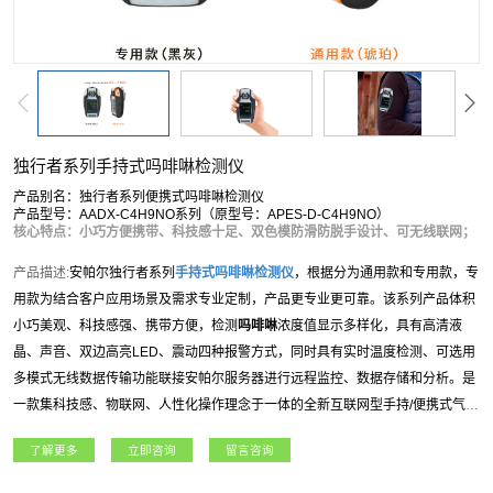
独行者系列手持式吗啡啉检测仪
产品别名：独行者系列便携式吗啡啉检测仪
产品型号：AADX-C4H9NO系列（原型号：APES-D-C4H9NO）
核心特点：小巧方便携带、科技感十足、双色模防滑防脱手设计、可无线联网；
产品描述:
安帕尔独行者系列
手持式
吗啡啉
检测仪
，根据分为通用款和专用款，专
用款为结合客户应用场景及需求专业定制，产品更专业更可靠。该系列产品体积
小巧美观、科技感强、携带方便，检测
吗啡啉
浓度值显示多样化，具有高清液
晶、声音、双边高亮LED、震动四种报警方式，同时具有实时温度检测、可选用
多模式无线数据传输功能联接安帕尔服务器进行远程监控、数据存储和分析。是
一款集科技感、物联网、人性化操作理念于一体的全新互联网型手持/便携式气体
检测仪。独行者系列
手持式
吗啡啉
检测仪
适用于石油石化、燃气、航天军工、化
了解更多
立即咨询
留言咨询
工、电力、科研院所、市政工程、矿业、冶金等各行业领域。