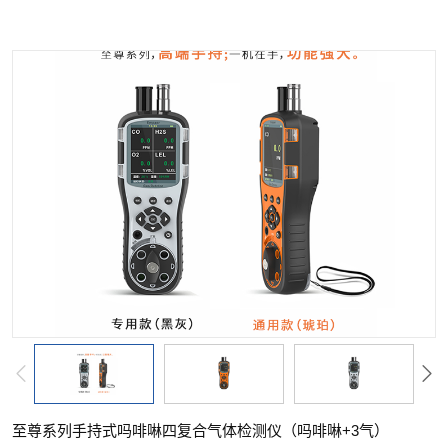
至尊系列手持式吗啡啉四复合气体检测仪（吗啡啉+3气）