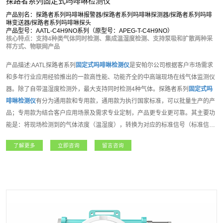
探路者系列固定式吗啡啉检测仪
产品别名：探路者系列吗啡啉报警器/探路者系列吗啡啉探测器/探路者系列吗啡
啉变送器/探路者系列吗啡啉探头
产品型号：AATL-C4H9NO系列（原型号：APEG-T-C4H9NO）
核心特点：支持4种类气体同时检测、集成温湿度检测、支持泵吸和扩散两种采
样方式、物联网产品
产品描述:AATL探路者系列
固定式吗啡啉检测仪
是安帕尔公司根据客户市场需求
和多年行业应用经验推出的一款高性能、功能齐全的中高端现场在线气体监测仪
器。除了自带温湿度检测外，最大支持同时检测4种气体。探路者系列
固定式吗
啡啉检测仪
有分为通用款和专用款，通用款为执行国家标准，可以批量生产的产
品；专用款为结合客户应用场景及需求专业定制，产品更专业更可靠。其主要功
能是：将现场检测到的气体浓度（温湿度），转换为对应的标准信号（标准信号
种类选择请参考技术参数表），然后将信号传输到PLC、DCS、报警控制主机等
了解更多
立即咨询
留言咨询
上位机进行统一显示管理和控制，从而组成功能强大的智能化气体检测报警控制
系统。探路者系列固定式气体检测仪内置3组继电器，可控制外围声光报警器、
风机、电磁阀等设备。支持选配定位、震动检测等多种功能，如该设备连入安帕
尔服务器，可实现远程监测、远程设置报警值和远程标定等功能。该系列产品适
用于石油石化、矿业、燃气、航天军工、化工、电力、科研院所、市政工程、医
疗卫生、冶金等各行业领域。