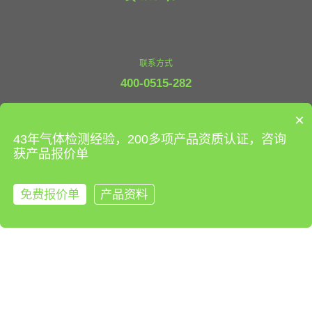
联系方式
400-0515-282
×
走进安帕尔
43年气体检测经验，200多项产品资质认证，咨询
公司简介
发展历程
企业文化
员工风采
资质证书
研产实力
社会慈善
获产品报价单
产品及服务
按检测因子分类
按产品应用分类
免费报价单
产品资料
来电咨询
解决方案
化工
石油石化
电力
矿业
农业
大气环保
医疗
通讯领域
军工
航天
天然气
市政工程
电子制造
服务支持
服务理念
售前服务
售后服务
防伪查询
投诉及建议