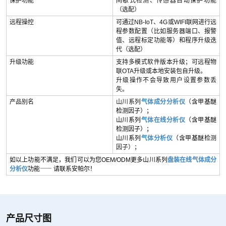
保护功能
间歇式检测、传感器自动保护功能
（选配）
远程操控
可通过NB-IoT、4G或WIFI联网进行远
程参数配置（比如服务器端口、报警
值、远程标定功能等）和程序升级迭
代（选配）
升级功能
支持多模式软件版本升级；可远程物
联OTA升级或本地安装包自升级。
升级操作不会导致用户设置参数丢
失。
产品别名
山川系列
气体成分分析仪
（
含甲基醚
检测因子）；
山川系列
气体在线分析仪
（含甲基醚
检测因子）；
山川系列
气体分析仪
（含甲基醚
检测
因子）；
如以上功能不满足，我们可以为您OEM/ODM更多山川系列
盘装在线气体成分
分析仪
功能⸺ 请联系安帕尔！
产品尺寸图