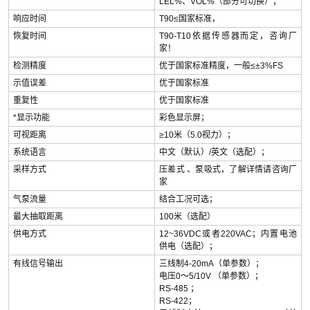
LEL%、VOL%（部分可切换）；
响应时间
T90≤国家标准，
恢复时间
T90-T10依据传感器而定，咨询厂
家！
检测精度
优于国家标准精度，一般≤±3%FS
示值误差
优于国家标准
重复性
优于国家标准
*显示功能
彩色显示屏；
可视距离
≥10米（5.0视力）；
系统语言
中文（默认）/英文（选配）；
采样方式
压差式 、泵吸式，了解详情请咨询厂
家
气泵流量
结合工况可选；
最大抽取距离
100米（选配）
供电方式
12~36VDC或者220VAC；内置电池
供电（选配）；
有线信号输出
三线制4-20mA（单参数）；
电压0～5/10V （单参数）；
RS-485 ；
RS-422；