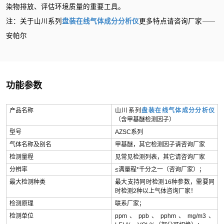
染物排放、评估环境质量的重要工具。
注：关于山川系列
盘装在线气体成分分析仪
更多特点请咨询厂家⸺
安帕尔
功能参数
产品名称
山川系列
盘装在线气体成分分析仪
（含
甲基醚
检测因子）
型号
AZSC系列
气体名称及别名
甲基醚，其它检测因子请咨询厂家
检测量程
见常见检测列表，其它请咨询厂家
分辨率
≤满量程*千分之一（咨询厂家）；
最大检测种类
最大支持同时检测16种参数，需要同
时检测2种以上气体咨询厂家！
检测原理
联系厂家；
检测单位
ppm、ppb、pphm、mg/m3、