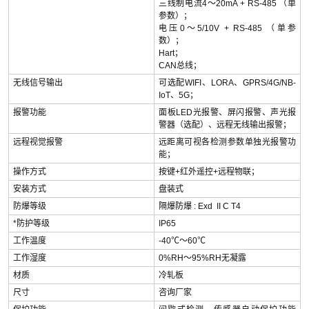
三线制电流4～20mA + RS-485 （单
参数）；
电压0～5/10V + RS-485 （单参
数）；
Hart；
CAN总线；
无线信号输出
可选配WIFI、LORA、GPRS/4G/NB-
IoT、5G；
报警功能
面板LED光报警、屏闪报警、声光报
警器（选配）、远程无线输出报警；
远程视觉报警
远距离可视各检测参数单独光报警功
能；
操作方式
按键+红外遥控+远程物联；
安装方式
盘装式
防爆等级
隔爆防爆 : Exd II C T4
*防护等级
IP65
工作温度
-40℃～60℃
工作湿度
0%RH～95%RH无凝露
材质
冷轧板
尺寸
咨询厂家