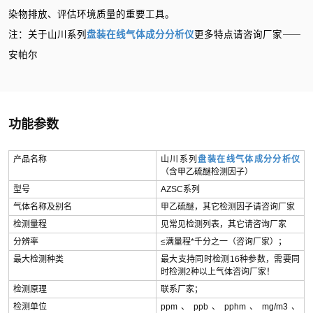
染物排放、评估环境质量的重要工具。
注：关于山川系列
盘装在线气体成分分析仪
更多特点请咨询厂家⸺
安帕尔
功能参数
产品名称
山川系列
盘装在线气体成分分析仪
（含
甲乙硫醚
检测因子）
型号
AZSC系列
气体名称及别名
甲乙硫醚，其它检测因子请咨询厂家
检测量程
见常见检测列表，其它请咨询厂家
分辨率
≤满量程*千分之一（咨询厂家）；
最大检测种类
最大支持同时检测16种参数，需要同
时检测2种以上气体咨询厂家！
检测原理
联系厂家；
检测单位
ppm、ppb、pphm、mg/m3、