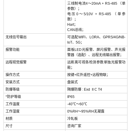
三线制电流4～20mA + RS-485 （单
参数）；
电压0～5/10V + RS-485 （单参
数）；
Hart；
CAN总线；
无线信号输出
可选配WIFI、LORA、GPRS/4G/NB-
IoT、5G；
报警功能
面板LED光报警、屏闪报警、声光报
警器（选配）、远程无线输出报警；
远程视觉报警
远距离可视各检测参数单独光报警功
能；
操作方式
按键+红外遥控+远程物联；
安装方式
盘装式
防爆等级
隔爆防爆 : Exd II C T4
*防护等级
IP65
工作温度
-40℃～60℃
工作湿度
0%RH～95%RH无凝露
材质
冷轧板
尺寸
咨询厂家