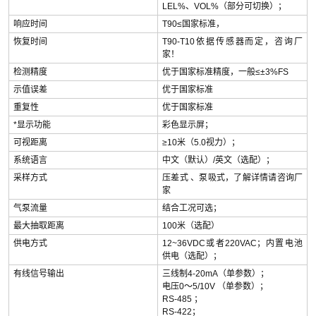
LEL%、VOL%（部分可切换）；
响应时间
T90≤国家标准，
恢复时间
T90-T10依据传感器而定，咨询厂
家！
检测精度
优于国家标准精度，一般≤±3%FS
示值误差
优于国家标准
重复性
优于国家标准
*显示功能
彩色显示屏；
可视距离
≥10米（5.0视力）；
系统语言
中文（默认）/英文（选配）；
采样方式
压差式 、泵吸式，了解详情请咨询厂
家
气泵流量
结合工况可选；
最大抽取距离
100米（选配）
供电方式
12~36VDC或者220VAC；内置电池
供电（选配）；
有线信号输出
三线制4-20mA（单参数）；
电压0～5/10V （单参数）；
RS-485 ；
RS-422；