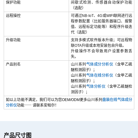
保护功能
间歇式检测、传感器自动保护功能
（选配）
远程操控
可通过NB-IoT、4G或WIFI联网进行远
程参数配置（比如服务器端口、报警
值、远程标定功能等）和程序升级迭
代（选配）
升级功能
支持多模式软件版本升级；可远程物
联OTA升级或本地安装包自升级。
升级操作不会导致用户设置参数丢
失。
产品别名
山川系列
气体成分分析仪
（
含甲乙硫
醚检测因子）；
山川系列
气体在线分析仪
（含甲乙硫
醚检测因子）；
山川系列
气体分析仪
（含甲乙硫醚
检
测因子）；
如以上功能不满足，我们可以为您OEM/ODM更多山川系列
盘装在线气体成分
分析仪
功能⸺ 请联系安帕尔！
产品尺寸图