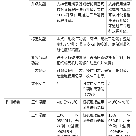
升级功能
支持使用烧录器或者仿真器可
支持使用烧录
以对设备程序进行升级；支持
器或者仿真器
SD卡升级；可通过平台进行
可以对设备程
远程升级。
序进行升级；
可通过平台进
行远程升级。
标定功能
零点自动校正功能；高点自动校正功能；温湿
度标定功能；最大支持5级校准，确保测量的
线性度和精度。
复位与重启
设备支持硬件复位，设备内置硬件看门狗，保
功能
证终端死机时能够自动重启并恢复；
日志记录
可记录运行日志、操作日志、采集上传记录、
超量程使用记录、校准日志等。
数据安全
/
可支持安全芯
/
片硬加密功能
（选配）
性能参数
工作温度
-40℃～70℃
根据现场应用
-40℃～70℃
场景进行选择
工作湿度
10%～
根据现场应用
10%～
95%RH，无
场景进行选择
95%RH，无
冷凝（湿度
冷凝（湿度
>90%RH，
>90%RH，