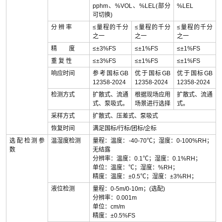
pphm、%VOL、%LEL(部分
%LEL
可切换)
分 辨 率
≤量程的千分
≤量程的千分
≤量程的千分
之一
之一
之一
精 度
≤±3%FS
≤±1%FS
≤±1%FS
重 复 性
≤±3%FS
≤±1%FS
≤±1%FS
响应时间
参考国标GB
优于国标GB
优于国标GB
12358-2024
12358-2024
12358-2024
检测方式
扩散式、流通
根据现场应用
扩散式、流通
式、泵吸式。
场景进行选择
式。
采样方式
扩散式、压差式、泵吸式
恢复时间
满足国标/行标/团标/企标
选配检测参
温湿度检测
量程：温度：-40-70℃；湿度：0-100%RH；
数
无结露
分辨率：温度：0.1℃；湿度：0.1%RH；
单位：温度：℃；湿度：%RH；
精度：温度：±0.5℃；湿度：±3%RH；
液位检测
量程：0-5m/0-10m；(选配)
分辨率：0.001m
单位：cm/m
精度：±0.5%FS