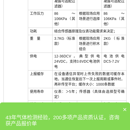
凝露可选配过
凝露可选配过
滤器）
滤器）
工作压力
86～
根据现场应用
86～
106KPa（其
场景进行选择
106KPa（其
他）
他）
功耗
结合传感器原理及仪表功能需求来决定；
重 量
3.7KG（标准
根据现场应用
2KG（标准
款）
场景进行积木
款）
组合
供电
12-36DCV，典型供电
电池供电
24VDC，支持3.6VDC电池供
DC5-7.2V
电
上报缓存
在设备通信异常时上传失败的数据可缓存本
地，当通信恢复后下一次上报周期或事件时，
再补传至平台；缓存大小：1000条数据
使用寿命
仪表：＞5年；传感器（具体由选择型号确
定）
总体尺寸
标准尺寸：
/
标准尺寸：
×
120mm*246.
1、扩散：
5mm(直径*
134mm*223.
43年气体检测经验，200多项产品资质认证，咨询
高）
8mm(直径*
获产品报价单
注：具体尺寸
高）