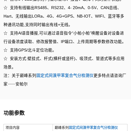
☆ 支持有线输出RS485、RS232、4- 20mA、0-5V、CAN总线、
Hart、无线输出LORa、4G、4G+GPS、NB-IOT、WIFI、蓝牙等多
种通讯功能,支持同时输出有线+无线。
☆ 支持Al语音播报,可以通过语音指令“小帕小帕”唤醒设备对设备进
行设备浓度读取、修改报警值、IP端口、上传周期等参数修改功能。
☆ 支持GPS/北斗定位功能。
☆ 安装方式:壁挂式、杆式(横杆或竖杆)、吸顶式、管道式等多应用
场景。
注：关于巅峰系列
固定式间溴甲苯复合气分检测仪
更多特点请咨询厂
家⸺安帕尔
功能参数
项目内容
巅峰系列
固定式间溴甲苯复合气分检测仪