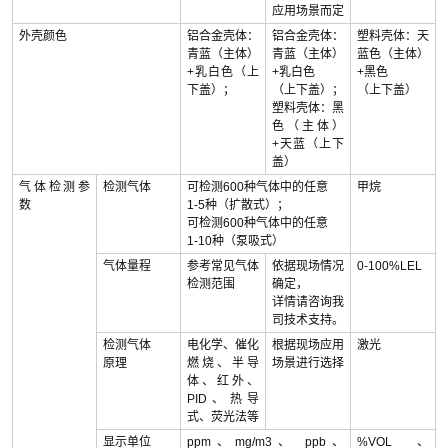
应用场景而定
外壳颜色
铝合金壳体：
铝合金壳体：
塑料壳体：天
青蓝（主体）
青蓝（主体）
蓝色（主体）
+乳白色（上
+乳白色
+黑色
下盖）；
（上下盖）；
（上下盖）
塑料壳体：黑
色（主体）
+天蓝（上下
盖）
气体检测参
检测气体
可检测600种气体中的任意
甲烷
数
1-5种（扩散式）；
可检测600种气体中的任意
1-10种（泵吸式）
气体量程
参考常见气体
依据现场情况
0-100%LEL
检测范围
确定，
详情请咨询我
司技术支持。
检测气体
电化学、催化
根据现场应用
激光
原理
燃烧、半导
场景进行选择
体、红外、
PID、热导
式、荧光法等
显示单位
ppm、mg/m3、 ppb、
%VOL、