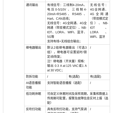
通讯输出
有线信号：三线制4-20mA、
无线信号：
电压0-5/10V 、三线制4-
4G全网通、
20mA+RS485、RS485 、
4G全网通
Hart、CAN总线；
（带双模式定
无线信号：4G全网通、4G全
位）、NB-
网通（带双模式定位）、NB-
IOT、
IOT、LORA、WIFI、蓝牙、
LORA、
5G等
WIFI、蓝牙
支持有线+无线组合输出；
继电器输出
默认2组继电器输出（可选3
/
组），继电器可设置延时/锁
定/自恢复；
注！继电器（开关量）规格：
输出 0.3 A at 125 VAC或1 A
at 30 VDC；
防拆功能
/
有(选配)
有(选配)
AI语音播报
支持智能语音播报（选配）
/
功能
低功耗休眠
可自定义休眠时间及采样周期，采集和数据上
传周期可配置，报警及故障信息实时上报（选
配）
反吹扫功能
具有反吹扫功能，支持气泵调
/