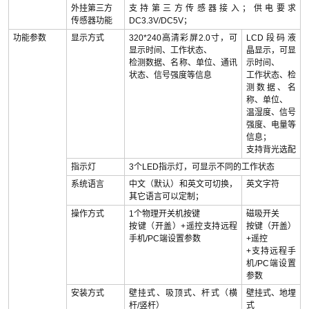
外挂第三方
支持第三方传感器接入；供电要求
传感器功能
DC3.3V/DC5V；
功能参数
显示方式
320*240高清彩屏2.0寸，可
LCD段码液
显示时间、工作状态、
晶显示，可显
检测数据、名称、单位、通讯
示时间、
状态、信号强度等信息
工作状态、检
测数据、名
称、单位、
温湿度、信号
强度、电量等
信息；
支持背光选配
指示灯
3个LED指示灯，可显示不同的工作状态
系统语言
中文（默认）和英文可切换，
英文字符
其它语言可以定制；
操作方式
1个物理开关机按键
磁吸开关
按键（开盖）+遥控支持远程
按键（开盖）
手机/PC端设置参数
+遥控
+支持远程手
机/PC端设置
参数
安装方式
壁挂式、吸顶式、杆式（横
壁挂式、地埋
杆/竖杆）
式