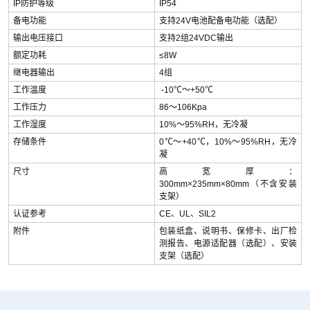
IP防护等级
IP54
备电功能
支持24V电池配备电功能（选配）
输出电压接口
支持2组24VDC输出
额定功耗
≤8W
继电器输出
4组
工作温度
-10℃～+50℃
工作压力
86～106Kpa
工作湿度
10%～95%RH，无冷凝
存储条件
0℃～+40℃，10%～95%RH，无冷
凝
尺寸
高宽厚：
300mm×235mm×80mm（不含安装
支架）
认证参考
CE、UL、SIL2
附件
包装纸盒、说明书、保修卡、出厂检
测报告、电源适配器（选配）、安装
支架（选配）