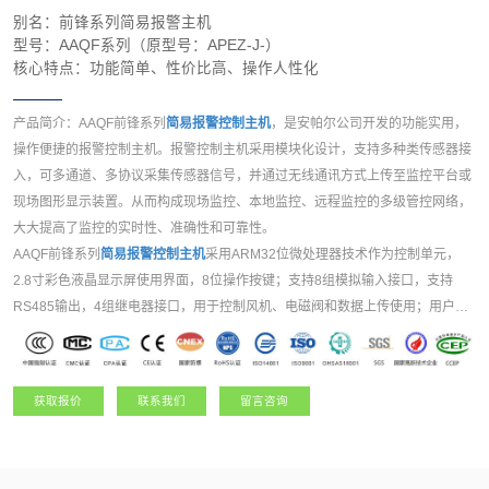
别名：前锋系列简易报警主机
型号：AAQF系列（原型号：APEZ-J-）
核心特点：功能简单、性价比高、操作人性化
产品简介：AAQF前锋系列
简易报警控制主机
，是安帕尔公司开发的功能实用，
操作便捷的报警控制主机。报警控制主机采用模块化设计，支持多种类传感器接
入，可多通道、多协议采集传感器信号，并通过无线通讯方式上传至监控平台或
现场图形显示装置。从而构成现场监控、本地监控、远程监控的多级管控网络，
大大提高了监控的实时性、准确性和可靠性。
AAQF前锋系列
简易报警控制主机
采用ARM32位微处理器技术作为控制单元，
2.8寸彩色液晶显示屏使用界面，8位操作按键；支持8组模拟输入接口，支持
RS485输出，4组继电器接口，用于控制风机、电磁阀和数据上传使用；用户可
选RS485、TCP/IP网口通信或者LORA、NB-IOT、4G等无线通讯方式。现场主
要采用壁挂式安装，适合多种应用场景。该产品可广泛应用于石油、化工、电
力、医疗、矿业等领域，是集数据采集、显示、报警、输出和控制等功能于一体
获取报价
联系我们
留言咨询
的多功能报警主机。 ...