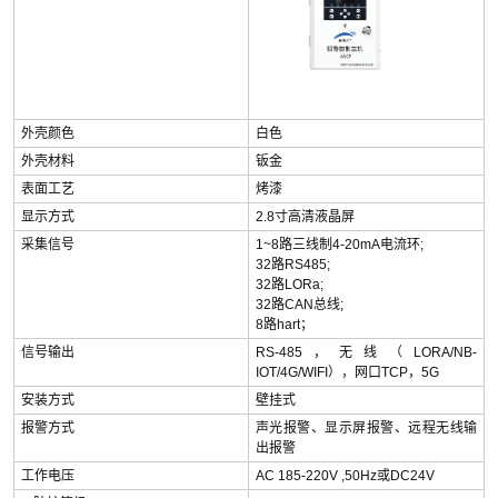
外壳颜色
白色
外壳材料
钣金
表面工艺
烤漆
显示方式
2.8寸高清液晶屏
采集信号
1~8路三线制4-20mA电流环;
32路RS485;
32路LORa;
32路CAN总线;
8路hart；
信号输出
RS-485，无线（LORA/NB-
IOT/4G/WIFI），网口TCP，5G
安装方式
壁挂式
报警方式
声光报警、显示屏报警、远程无线输
出报警
工作电压
AC 185-220V ,50Hz或DC24V