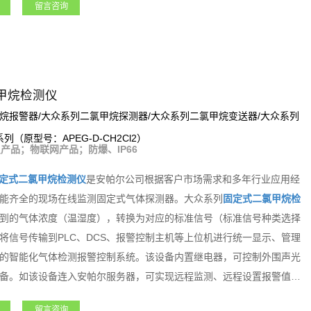
留言咨询
光报警器、风机、电磁阀等设备。支持选配定位、震动检测等多种功
务器，可实现远程监测、远程设置报警值和远程标定等功能。该系列产
燃气、航天军工、化工、电力、科研院所、市政工程、医疗卫生、冶金
甲烷检测仪
烷报警器/大众系列二氯甲烷探测器/大众系列二氯甲烷变送器/大众系列
系列（原型号：APEG-D-CH2Cl2）
产品；物联网产品；防爆、IP66
定式二氯甲烷检测仪
是安帕尔公司根据客户市场需求和多年行业应用经
能齐全的现场在线监测固定式气体探测器。大众系列
固定式二氯甲烷检
到的气体浓度（温湿度），转换为对应的标准信号（标准信号种类选择
将信号传输到PLC、DCS、报警控制主机等上位机进行统一显示、管理
的智能化气体检测报警控制系统。该设备内置继电器，可控制外围声光
备。如该设备连入安帕尔服务器，可实现远程监测、远程设置报警值和
固定式二氯甲烷检测仪
是一款功能强大且专业级的产品。
留言咨询