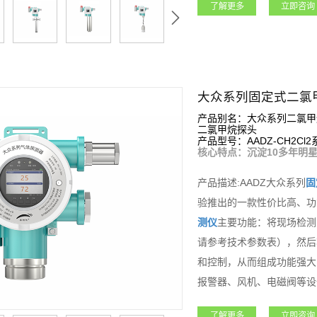
了解更多
立即咨询
3组继电器，可控制外围声
能，如该设备连入安帕尔服
品适用于石油石化、矿业、
等各行业领域。
大众系列固定式二氯
产品别名：大众系列二氯甲
二氯甲烷探头
产品型号：AADZ-CH2Cl2
核心特点：沉淀10多年明星
产品描述:AADZ大众系列
固
验推出的一款性价比高、功
测仪
主要功能：将现场检测
请参考技术参数表），然后
和控制，从而组成功能强大
报警器、风机、电磁阀等设
远程标定等功能；大众系列
了解更多
立即咨询