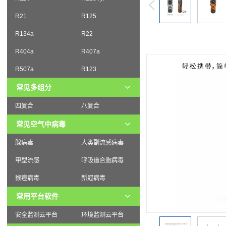
R21
R125
R134a
R22
R404a
R407a
R507a
R123
常见多组分
四复合
八复合
常见空气中病毒
腺病毒
人类副流感病毒
甲型流感
呼吸道合胞病毒
猴痘病毒
新冠病毒
常用平台软件
安全监测云平台
环境监测云平台