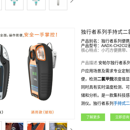
独行者系列手持式二
产品别名：独行者系列便携
产品型号：AADX-CH2Cl2
核心特点：小巧方便携带、
产品描述:
安帕尔独行者系
户应用场景及需求专业定制
便，检测
二氯甲烷
浓度值显
同时具有实时温度检测、可
储和分析。是一款集科技感
测仪。独行者系列
手持式
二
所、市政工程、矿业、冶金
了解更多
立即咨询