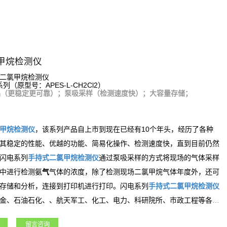
甲烷检测仪
二氯甲烷检测仪
系列（原型号：APES-L-CH2Cl2）
品（更稳定更可靠）；泵吸采样（检测速度快）；大容量存储；
甲烷
检测仪
，该系列产品自上市到现在已经有10个年头，经历了各种
其稳定的性能、优越的功能、简易化操作、检测速度快，直到目前仍然
闪电系列
手持式
二氯甲烷
检测仪
通过泵吸采样的方式将现场的气体采样
氨
中进行检测
气
气体的浓度，除了检测现场
二氯甲烷
气体年度外，还可
存储和分析，连接到打印机进行打印。闪电系列
手持式
二氯甲烷
检测仪
金、石油石化、、航天军工、化工、电力、科研院所、市政工程等各行
留言咨询