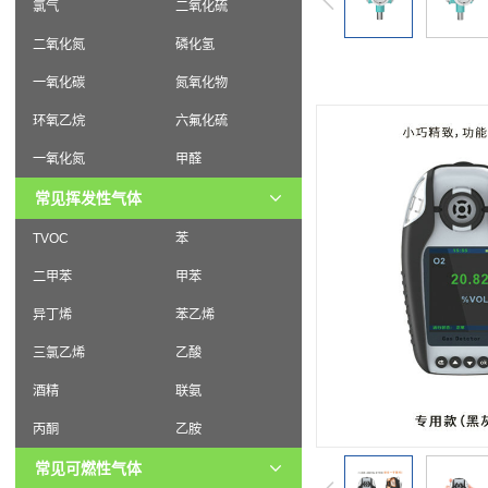
氯气
二氧化硫
二氧化氮
磷化氢
一氧化碳
氮氧化物
环氧乙烷
六氟化硫
一氧化氮
甲醛
常见挥发性气体
TVOC
苯
二甲苯
甲苯
异丁烯
苯乙烯
三氯乙烯
乙酸
酒精
联氨
丙酮
乙胺
常见可燃性气体