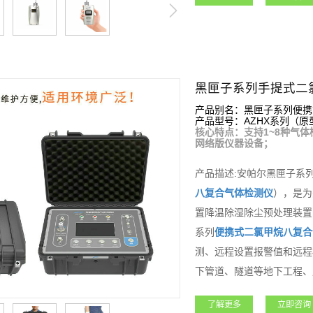
黑匣子系列手提式二
产品别名：黑匣子系列便携
产品型号：AZHX系列（原型号
核心特点：支持1~8种气体
网络版仪器设备；
产品描述:安帕尔黑匣子系
八复合气体检测仪
），是为
置降温除湿除尘预处理装置
系列
便携式
二氯甲烷
八复合
测、远程设置报警值和远程
下管道、隧道等地下工程、
产品功能强大，支持客户各
了解更多
立即咨询