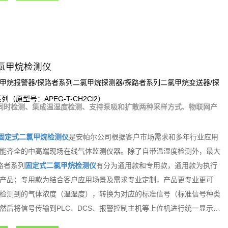
氯甲烷检测仪
甲烷报警器/探路者系列二氯甲烷探测器/探路者系列二氯甲烷变送器/探
系列（原型号：APEG-T-CH2Cl2）
同时检测、集成温湿度检测、支持泵吸和扩散两种采样方式、物联网产
固定式二氯甲烷检测仪
是安帕尔公司根据客户市场需求和多年行业应用
能齐全的中高端现场在线气体监测仪器。除了自带温湿度检测外，最大
路者系列
固定式二氯甲烷检测仪
有分为通用款和专用款，通用款为执行
产品；专用款为结合客户应用场景及需求专业定制，产品更专业更可
检测到的气体浓度（温湿度），转换为对应的标准信号（标准信号种类
然后将信号传输到PLC、DCS、报警控制主机等上位机进行统一显示管
大的智能化气体检测报警控制系统。探路者系列固定式气体检测仪内置