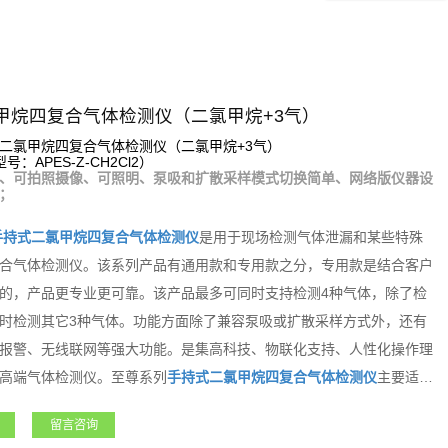
甲烷四复合气体检测仪（二氯甲烷+3气）
二氯甲烷四复合气体检测仪（二氯甲烷+3气）
：APES-Z-CH2Cl2）
、可拍照摄像、可照明、泵吸和扩散采样模式切换简单、网络版仪器设
；
手持式
二氯甲烷
四复合气体检测仪
是用于现场检测气体泄漏和某些特殊
合气体检测仪。该系列产品有通用款和专用款之分，专用款是结合客户
的，产品更专业更可靠。该产品最多可同时支持检测4种气体，除了检
时检测其它3种气体。功能方面除了兼容泵吸或扩散采样方式外，还有
报警、无线联网等强大功能。是集高科技、物联化支持、人性化操作理
高端气体检测仪。至尊系列
手持式
二氯甲烷
四复合气体检测仪
主要适用
冶金、电力、航天、军工、医疗、市政、矿产、农业和新能源等领域，
留言咨询
得广大用户朋友高度的认可和赞誉！