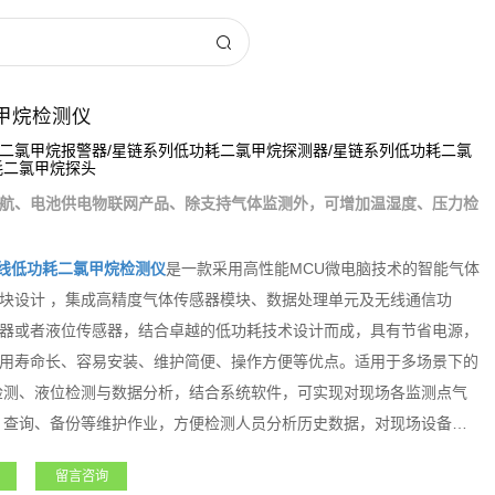
甲烷检测仪
二氯甲烷报警器/星链系列低功耗二氯甲烷探测器/星链系列低功耗二氯
耗二氯甲烷探头
航、电池供电物联网产品、除支持气体监测外，可增加温湿度、压力检
线低功耗二氯甲烷检测仪
是一款采用高性能MCU微电脑技术的智能气体
块设计 ，集成高精度气体传感器模块、数据处理单元及无线通信功
器或者液位传感器，结合卓越的低功耗技术设计而成，具有节省电源，
用寿命长、容易安装、维护简便、操作方便等优点。适用于多场景下的
检测、液位检测与数据分析，结合系统软件，可实现对现场各监测点气
、查询、备份等维护作业，方便检测人员分析历史数据，对现场设备的
无人值守设备的数据采集、有限空间作业等，大大提高设备使用安全检
留言咨询
风险。