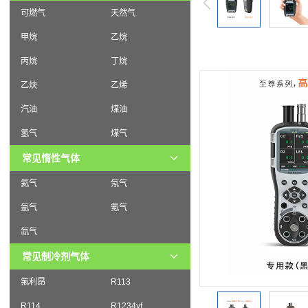
可燃气
天然气
甲烷
乙烷
丙烷
丁烷
乙炔
乙烯
汽油
煤油
氢气
煤气
常见惰性气体
氦气
氖气
氩气
氪气
氙气
常见制冷剂气体
氟利昂
R113
R114
R1234yf