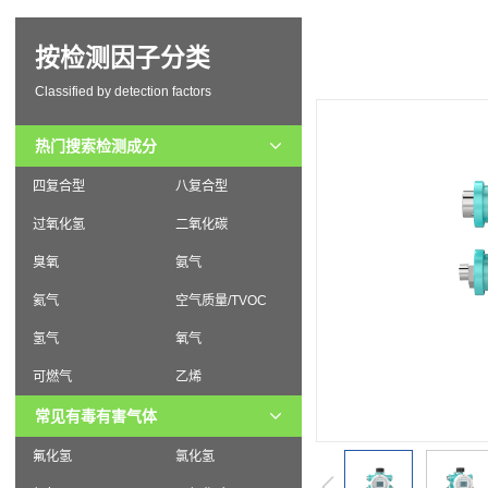
按检测因子分类
Classified by detection factors
热门搜索检测成分
四复合型
八复合型
过氧化氢
二氧化碳
臭氧
氨气
氦气
空气质量/TVOC
氢气
氧气
可燃气
乙烯
常见有毒有害气体
氟化氢
氯化氢