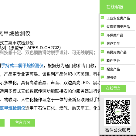
在线客服
工业安全类产品
工业安全类产品主
过程监测类产品
要指用于各工业场
氯甲烷检测仪
过程监测类产品主
环保类产品
所中保护人民生命
要是指用于生产制
环保类产品主要指
式二氯甲烷检测仪
健康和财务安全的
医疗卫生
造过程控制中提高
系列（原型号：APES-D-CH2Cl2）
用于监测大气环境
气体成分检测及分
医疗卫生类产品是
质量和生产效率用
科技感十足、双色模防滑防脱手设计、可无线联网；
商民用类产品
或提高大气空气质
析类相关产品；
指用于医疗行业或
的气体成分检测及
商民用类产品是指
量相关的所有气体
软件平台
公共卫生领域相关
分析类相关产品
商用或者民用用于
列
手持式
二氯甲烷
检测仪
，根据分为通用款和专用款，专用款为结合客
成分检测和分析类
软件平台类产品是
的所有气体成分检
配套产品
保护人类生命健康
产品
指与气体成分检测
，产品更专业更可靠。该系列产品体积小巧美观、科技感强、携带方
测和分析类产品
配套产品
或者财产安全相关
服务类
及分析相关的各种
示多样化，具有高清液晶、声音、双边高亮LED、震动四种报警方式，
的气体成分检测和
服务类指除了行业
应用场景上使用的
在线留言
分析类产品
硬件产品和软件产
选用多模式无线数据传输功能联接安帕尔服务器进行远程监控、数据存
软件监测和管理云
品外，公司能够提
平台，包括安全云
、物联网、人性化操作理念于一体的全新互联网型手持/便携式气体检
供的气体成分监测
平台、环保云平
氯甲烷
检测仪
适用于石油石化、燃气、航天军工、化工、电力、科研院
及分析行业相关的
台、过程监测管控
服务
等各行业领域。
云平台等；
留言咨询
微信公众账号