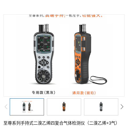
至尊系列手持式二溴乙烯四复合气体检测仪（二溴乙烯+3气）