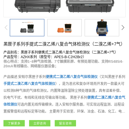
黑匣子系列手提式二溴乙烯八复合气体检测仪（二溴乙烯+7气）
产品别名：黑匣子系列便携式二溴乙烯八复合气体检测仪（二溴乙烯+7气）
产品型号：AZHX系列（原型号：APES-B-C2H2Br2）
核心特点：支持1~8种气体检测、7寸触摸彩屏、有预处理功能、支持RS485/4-
20mA有线输出、网络版仪器设备；
产品描述:安帕尔黑匣子系列
便携式
二溴乙烯
八复合气体检测仪
（又叫黑匣子系列
手提式
二溴乙烯
八复合气体检测仪
），是为恶劣和复杂环境而开发的一款最大可
以检测8种气体的气体检测仪。内置降温除湿除尘预处理装置，具有误差补偿、
抗电气干扰、有线和无线信号输出等功能。 黑匣子系列
便携式
二溴乙烯
八复合气
体检测仪
可选内置无线传输模块，连入安帕尔服务器，可实现远程监测、远程设
置报警值和远程标定等功能。 主要用于实验室、环保、冶金、石油、化工、电
力、地下管道、隧道等地下工程、周围空气环境中的可燃、惰性气体、有毒有害
了解更多
立即咨询
留言咨询
气体等各种气体的检测。产品功能强大，支持客户各种需求。