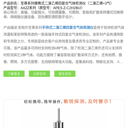
产品别名：至尊系列便携式二溴乙烯四复合气体检测仪（二溴乙烯+3气）
产品型号：AAZZ系列（原型号：APES-Z-C2H2Br2）
核心特点：高端、功能强大、可拍照摄像、可照明、泵吸和扩散采样模式切换简
单、网络版仪器设备、双色模防滑防脱手设计；
产品描述:安帕尔至尊系列
手持式
二溴乙烯
四复合气体检测仪
是用于现场检测气体
泄漏和某些特殊用途的一款高端手持式四复合气体检测仪。该系列产品有通用款
和专用款之分，专用款是结合客户应用场景及需求而专业定制的，产品更专业更
可靠。该产品最多可同时支持检测4种气体，除了检测二溴乙烯外还可以支持同
时检测其它3种气体。功能方面除了兼容泵吸或扩散采样方式外，还有拍照、摄
像、照明、多方式报警、无线联网等强大功能。是集高科技、物联化支持、人性
化操作理念、多种技术资源于一身的高端气体检测仪。至尊系列
手持式
二溴乙烯
了解更多
立即咨询
留言咨询
四复合气体检测仪
主要适用于石油石化、化工、燃气、冶金、电力、航天、军
工、医疗、市政、矿产、农业和新能源等领域，凭借其超强的功能和性能获得广
大用户朋友高度的认可和赞誉！