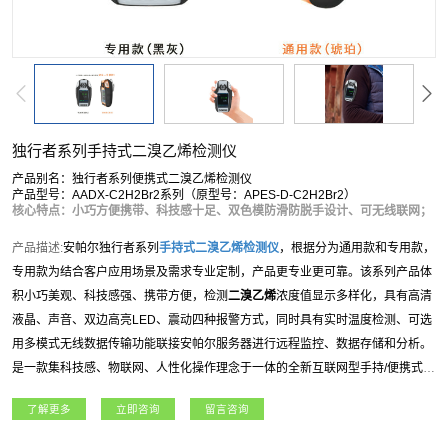
独行者系列手持式二溴乙烯检测仪
产品别名：独行者系列便携式二溴乙烯检测仪
产品型号：AADX-C2H2Br2系列（原型号：APES-D-C2H2Br2）
核心特点：小巧方便携带、科技感十足、双色模防滑防脱手设计、可无线联网；
产品描述:
安帕尔独行者系列
手持式
二溴乙烯
检测仪
，根据分为通用款和专用款，
专用款为结合客户应用场景及需求专业定制，产品更专业更可靠。该系列产品体
积小巧美观、科技感强、携带方便，检测
二溴乙烯
浓度值显示多样化，具有高清
液晶、声音、双边高亮LED、震动四种报警方式，同时具有实时温度检测、可选
用多模式无线数据传输功能联接安帕尔服务器进行远程监控、数据存储和分析。
是一款集科技感、物联网、人性化操作理念于一体的全新互联网型手持/便携式气
体检测仪。独行者系列
手持式
二溴乙烯
检测仪
适用于石油石化、燃气、航天军
了解更多
立即咨询
留言咨询
工、化工、电力、科研院所、市政工程、矿业、冶金等各行业领域。