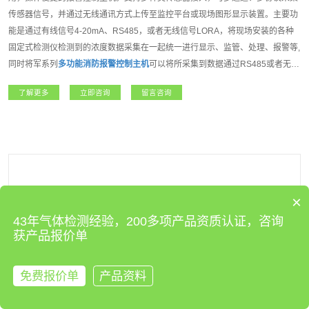
传感器信号，并通过无线通讯方式上传至监控平台或现场图形显示装置。主要功
能是通过有线信号4-20mA、RS485，或者无线信号LORA，将现场安装的各种
固定式检测仪检测到的浓度数据采集在一起统一进行显示、监管、处理、报警等,
同时将军系列
多功能消防报警控制主机
可以将所采集到数据通过RS485或者无线
信号传输到互联网云平台,组建远程监控、本地监控、现场监控的多级监控网络,
了解更多
立即咨询
留言咨询
大大提高了监控的实时性、准确性。将军系列
多功能消防报警控制主机
是我公司
开发的一款功能强大，操作方便,性能达强制性消防认证(CCCF)的高端报警控制
主机。适用于石油石化、燃气、航天军工、化工、医疗卫生、电力、科研院所、
市政工程、矿业、冶金等各行业领域。
×
43年气体检测经验，200多项产品资质认证，咨询
获产品报价单
免费报价单
产品资料
来电咨询