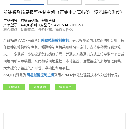
前锋系列简易报警控制主机（可集中监管各类二溴乙烯检测仪）
产品别名：前锋系列简易报警主机
产品型号：AAQF系列（原型号：APEZ-J-C2H2Br2）
核心特点：功能简单、性价比高、操作人性化
产品描述:AAQF前锋系列
简易报警控制主机
，是安帕尔公司开发的功能实用，操
作便捷的报警控制主机。报警控制主机采用模块化设计，支持多种类传感器接
入，可多通道、多协议采集传感器信号，并通过无线通讯方式上传至监控平台或
现场图形显示装置。从而构成现场监控、本地监控、远程监控的多级管控网络，
大大提高了监控的实时性、准确性和可靠性。
AAQF前锋系列
简易报警控制主机
采用ARM32位微处理器技术作为控制单元，
2.8寸彩色液晶显示屏使用界面，8位操作按键；支持8组模拟输入接口，支持
了解更多
立即咨询
留言咨询
RS485输出，4组继电器接口，用于控制风机、电磁阀和数据上传使用；用户可
选RS485、TCP/IP网口通信或者LORA、NB-IOT、4G等无线通讯方式。现场主
要采用壁挂式安装，适合多种应用场景。该产品可广泛应用于石油、化工、电
力、医疗、矿业等领域，是集数据采集、显示、报警、输出和控制等功能于一体
的多功能报警主机。