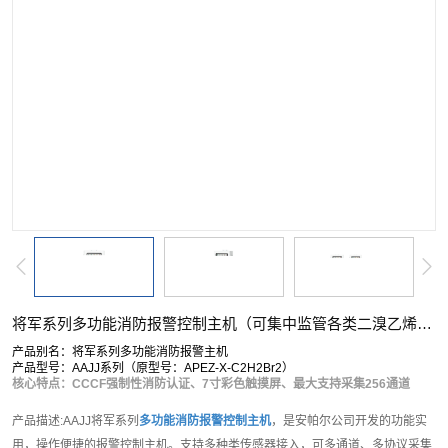
将军系列多功能消防报警控制主机（可集中监管各类二溴乙烯检测仪）
产品别名：将军系列多功能消防报警主机
产品型号：AAJJ系列（原型号：APEZ-X-C2H2Br2）
核心特点：CCCF强制性消防认证、7寸彩色触摸屏、最大支持采集256通道
产品描述:AAJJ将军系列
多功能消防报警控制主机
，是安帕尔公司开发的功能实
用，操作便捷的报警控制主机。支持多种类传感器接入，可多通道、多协议采集