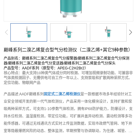
巅峰系列二溴乙烯复合型气分检测仪（二溴乙烯+其它9种参数）
产品别名：巅峰系列二溴乙烯复合气分报警器/巅峰系列二溴乙烯复合气分探测
器/巅峰系列二溴乙烯复合气分变送器/巅峰系列二溴乙烯复合气分探头
产品型号：AADF系列（原型号：APEG-C2H2Br2）
核心特点：最大支持10种类气体成分同时检测、可增加视频录制功能、可兼容非
气体类检测因子、无需供电可自工作一年以上、支持泵吸和扩散两种采样方式、
定位功能、物联网产品
产品描述:AADF巅峰系列
固定式二溴乙烯检测仪
是一款根据市场多年经验针对工
业安全领域开发的新一代气体检测仪，产品采用一体化模块设计，支持扩散和泵
吸两种采样方式，可支持1-10参数气体检测，拥有IP68防护能力，防爆设计，支
持水位检测、温湿度检测，带定位功能，可扩展井盖异动检测、震动检测等多功
能传感器，可通过无线通讯方式实时上传监测数据，实现市政燃气管网、地下井
室等隐蔽爆燃风险的动态、整体监测，早期预警与协调联动，为住建、城管、应