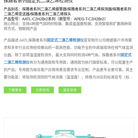
探路者系列固定式二溴乙烯检测仪
产品别名：探路者系列二溴乙烯报警器/探路者系列二溴乙烯探测器/探路者系列
二溴乙烯变送器/探路者系列二溴乙烯探头
产品型号：AATL-C2H2Br2系列（原型号：APEG-T-C2H2Br2）
核心特点：支持4种类气体同时检测、集成温湿度检测、支持泵吸和扩散两种采
样方式、物联网产品
产品描述:AATL探路者系列
固定式二溴乙烯检测仪
是安帕尔公司根据客户市场需
求和多年行业应用经验推出的一款高性能、功能齐全的中高端现场在线气体监测
仪器。除了自带温湿度检测外，最大支持同时检测4种气体。探路者系列
固定式
二溴乙烯检测仪
有分为通用款和专用款，通用款为执行国家标准，可以批量生产
的产品；专用款为结合客户应用场景及需求专业定制，产品更专业更可靠。其主
要功能是：将现场检测到的气体浓度（温湿度），转换为对应的标准信号（标准
信号种类选择请参考技术参数表），然后将信号传输到PLC、DCS、报警控制主
了解更多
立即咨询
留言咨询
机等上位机进行统一显示管理和控制，从而组成功能强大的智能化气体检测报警
控制系统。探路者系列固定式气体检测仪内置3组继电器，可控制外围声光报警
器、风机、电磁阀等设备。支持选配定位、震动检测等多种功能，如该设备连入
安帕尔服务器，可实现远程监测、远程设置报警值和远程标定等功能。该系列产
品适用于石油石化、矿业、燃气、航天军工、化工、电力、科研院所、市政工
程、医疗卫生、冶金等各行业领域。