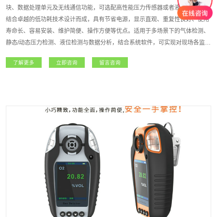
块、数据处理单元及无线通信功能，可选配高性能压力传感器或者液位传感器，
结合卓越的低功耗技术设计而成，具有节省电源，显示直观、重复性良好、使用
寿命长、容易安装、维护简便、操作方便等优点。适用于多场景下的气体检测、
静态/动态压力检测、液位检测与数据分析，结合系统软件，可实现对现场各监测
点气体/压力等浓度信息的统计、查询、备份等维护作业，方便检测人员分析历史
了解更多
立即咨询
留言咨询
数据，对现场设备的安全风险进行预估。适用于无人值守设备的数据采集、有限
空间作业等，大大提高设备使用安全检测的实时性，降低设备使用风险。