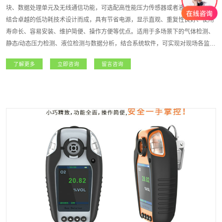
块、数据处理单元及无线通信功能，可选配高性能压力传感器或者液位传感器，
结合卓越的低功耗技术设计而成，具有节省电源，显示直观、重复性良好、使用
寿命长、容易安装、维护简便、操作方便等优点。适用于多场景下的气体检测、
静态/动态压力检测、液位检测与数据分析，结合系统软件，可实现对现场各监测
点气体/压力等浓度信息的统计、查询、备份等维护作业，方便检测人员分析历史
了解更多
立即咨询
留言咨询
数据，对现场设备的安全风险进行预估。适用于无人值守设备的数据采集、有限
空间作业等，大大提高设备使用安全检测的实时性，降低设备使用风险。