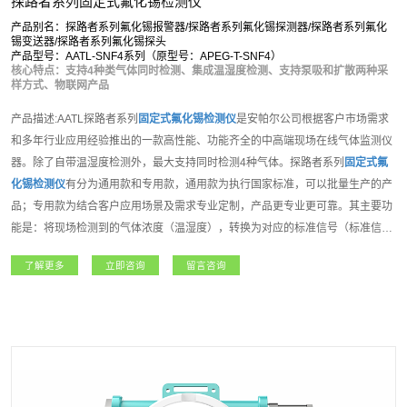
探路者系列固定式氟化锡检测仪
产品别名：探路者系列氟化锡报警器/探路者系列氟化锡探测器/探路者系列氟化
锡变送器/探路者系列氟化锡探头
产品型号：AATL-SNF4系列（原型号：APEG-T-SNF4）
核心特点：支持4种类气体同时检测、集成温湿度检测、支持泵吸和扩散两种采
样方式、物联网产品
产品描述:AATL探路者系列
固定式氟化锡检测仪
是安帕尔公司根据客户市场需求
和多年行业应用经验推出的一款高性能、功能齐全的中高端现场在线气体监测仪
器。除了自带温湿度检测外，最大支持同时检测4种气体。探路者系列
固定式氟
化锡检测仪
有分为通用款和专用款，通用款为执行国家标准，可以批量生产的产
品；专用款为结合客户应用场景及需求专业定制，产品更专业更可靠。其主要功
能是：将现场检测到的气体浓度（温湿度），转换为对应的标准信号（标准信号
种类选择请参考技术参数表），然后将信号传输到PLC、DCS、报警控制主机等
了解更多
立即咨询
留言咨询
上位机进行统一显示管理和控制，从而组成功能强大的智能化气体检测报警控制
系统。探路者系列固定式气体检测仪内置3组继电器，可控制外围声光报警器、
风机、电磁阀等设备。支持选配定位、震动检测等多种功能，如该设备连入安帕
尔服务器，可实现远程监测、远程设置报警值和远程标定等功能。该系列产品适
用于石油石化、矿业、燃气、航天军工、化工、电力、科研院所、市政工程、医
疗卫生、冶金等各行业领域。