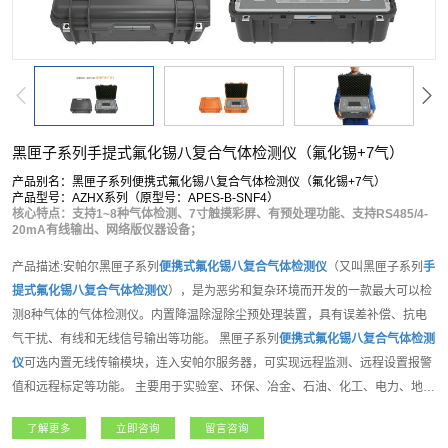
黑匣子系列手提式氟化锡八复合气体检测仪（氟化锡+7气）
产品别名：黑匣子系列便携式氟化锡八复合气体检测仪（氟化锡+7气）
产品型号：AZHX系列（原型号：APES-B-SNF4）
核心特点：支持1~8种气体检测、7寸触摸彩屏、有预处理功能、支持RS485/4-
20mA有线输出、网络版仪器设备；
产品描述:安帕尔黑匣子系列
便携式
氟化锡
八复合气体检测仪
（又叫黑匣子系列
手
提式
氟化锡
八复合气体检测仪
），是为恶劣和复杂环境而开发的一款最大可以检
测8种气体的气体检测仪。内置降温除湿除尘预处理装置，具有误差补偿、抗电
气干扰、有线和无线信号输出等功能。 黑匣子系列
便携式
氟化锡
八复合气体检测
仪
可选内置无线传输模块，连入安帕尔服务器，可实现远程监测、远程设置报警
值和远程标定等功能。 主要用于实验室、环保、冶金、石油、化工、电力、地下
管道、隧道等地下工程、周围空气环境中的可燃、惰性气体、有毒有害气体等各
了解更多
立即咨询
留言咨询
种气体的检测。产品功能强大，支持客户各种需求。