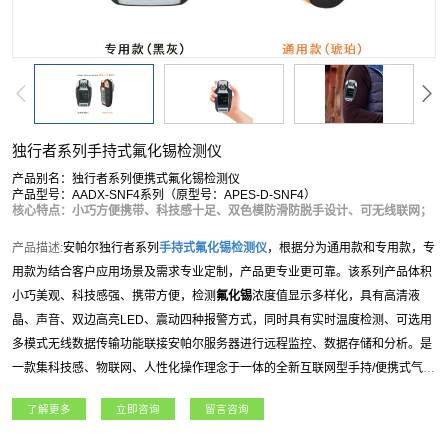
独行者系列手持式氟化锡检测仪
产品别名：独行者系列便携式氟化锡检测仪
产品型号：AADX-SNF4系列（原型号：APES-D-SNF4）
核心特点：小巧方便携带、科技感十足、双色模防滑防脱手设计、可无线联网；
产品描述:
安帕尔独行者系列
手持式
氟化锡
检测仪
，根据分为通用款和专用款，专
用款为结合客户应用场景及需求专业定制，产品更专业更可靠。该系列产品体积
小巧美观、科技感强、携带方便，检测
氟化锡
浓度值显示多样化，具有高清液
晶、声音、双边高亮LED、震动四种报警方式，同时具有实时温度检测、可选用
多模式无线数据传输功能联接安帕尔服务器进行远程监控、数据存储和分析。是
一款集科技感、物联网、人性化操作理念于一体的全新互联网型手持/便携式气体
检测仪。独行者系列
手持式
氟化锡
检测仪
适用于石油石化、燃气、航天军工、化
了解更多
立即咨询
留言咨询
工、电力、科研院所、市政工程、矿业、冶金等各行业领域。