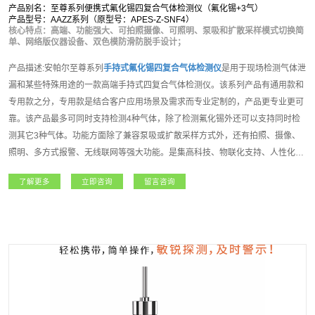
产品别名：至尊系列便携式氟化锡四复合气体检测仪（氟化锡+3气）
产品型号：AAZZ系列（原型号：APES-Z-SNF4）
核心特点：高端、功能强大、可拍照摄像、可照明、泵吸和扩散采样模式切换简
单、网络版仪器设备、双色模防滑防脱手设计；
产品描述:安帕尔至尊系列
手持式
氟化锡
四复合气体检测仪
是用于现场检测气体泄
漏和某些特殊用途的一款高端手持式四复合气体检测仪。该系列产品有通用款和
专用款之分，专用款是结合客户应用场景及需求而专业定制的，产品更专业更可
靠。该产品最多可同时支持检测4种气体，除了检测氟化锡外还可以支持同时检
测其它3种气体。功能方面除了兼容泵吸或扩散采样方式外，还有拍照、摄像、
照明、多方式报警、无线联网等强大功能。是集高科技、物联化支持、人性化操
作理念、多种技术资源于一身的高端气体检测仪。至尊系列
手持式
氟化锡
四复合
了解更多
立即咨询
留言咨询
气体检测仪
主要适用于石油石化、化工、燃气、冶金、电力、航天、军工、医
疗、市政、矿产、农业和新能源等领域，凭借其超强的功能和性能获得广大用户
朋友高度的认可和赞誉！