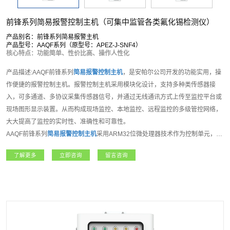
前锋系列简易报警控制主机（可集中监管各类氟化锡检测仪）
产品别名：前锋系列简易报警主机
产品型号：AAQF系列（原型号：APEZ-J-SNF4）
核心特点：功能简单、性价比高、操作人性化
产品描述:AAQF前锋系列
简易报警控制主机
，是安帕尔公司开发的功能实用，操
作便捷的报警控制主机。报警控制主机采用模块化设计，支持多种类传感器接
入，可多通道、多协议采集传感器信号，并通过无线通讯方式上传至监控平台或
现场图形显示装置。从而构成现场监控、本地监控、远程监控的多级管控网络，
大大提高了监控的实时性、准确性和可靠性。
AAQF前锋系列
简易报警控制主机
采用ARM32位微处理器技术作为控制单元，
2.8寸彩色液晶显示屏使用界面，8位操作按键；支持8组模拟输入接口，支持
了解更多
立即咨询
留言咨询
RS485输出，4组继电器接口，用于控制风机、电磁阀和数据上传使用；用户可
选RS485、TCP/IP网口通信或者LORA、NB-IOT、4G等无线通讯方式。现场主
要采用壁挂式安装，适合多种应用场景。该产品可广泛应用于石油、化工、电
力、医疗、矿业等领域，是集数据采集、显示、报警、输出和控制等功能于一体
的多功能报警主机。