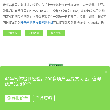
传感器信号，并通过无线通讯方式上传至监控平台或现场图形显示装置。主要功
能是通过有线信号4-20mA、RS485，或者无线信号LORA，将现场安装的各种
固定式检测仪检测到的浓度数据采集在一起统一进行显示、监管、处理、报警等,
同时将军系列
多功能消防报警控制主机
可以将所采集到数据通过RS485或者无线
信号传输到互联网云平台,组建远程监控、本地监控、现场监控的多级监控网络,
了解更多
立即咨询
留言咨询
大大提高了监控的实时性、准确性。将军系列
多功能消防报警控制主机
是我公司
开发的一款功能强大，操作方便,性能达强制性消防认证(CCCF)的高端报警控制
主机。适用于石油石化、燃气、航天军工、化工、医疗卫生、电力、科研院所、
市政工程、矿业、冶金等各行业领域。
×
43年气体检测经验，200多项产品资质认证，咨询
获产品报价单
免费报价单
产品资料
来电咨询