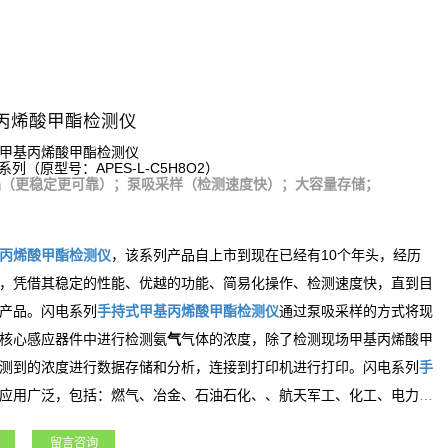
丙烯酸甲酯检测仪
甲基丙烯酸甲酯检测仪
系列（原型号：APES-L-C5H8O2）
品（更稳定更可靠）；泵吸采样（检测速度快）；大容量存储；
丙烯酸甲酯
检测仪
，该系列产品自上市到现在已经有10个年头，经历
，凭借其稳定的性能、优越的功能、简易化操作、检测速度快，直到目
产品。闪电系列
手持式
甲基丙烯酸甲酯
检测仪
通过泵吸采样的方式将现
氨
核心感应器件中进行检测
气
气体的浓度，除了检测现场
甲基丙烯酸甲
测到的浓度进行数据存储和分析，连接到打印机进行打印。闪电系列
手
应用广泛，包括：燃气、冶金、石油石化、、航天军工、化工、电力、
业领域。
留言咨询