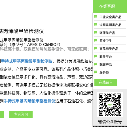
在线客服
工业安全类产品
工业安全类产品主
过程监测类产品
要指用于各工业场
基丙烯酸甲酯检测仪
过程监测类产品主
环保类产品
所中保护人民生命
要是指用于生产制
环保类产品主要指
式甲基丙烯酸甲酯检测仪
健康和财务安全的
医疗卫生
造过程控制中提高
系列（原型号：APES-D-C5H8O2）
用于监测大气环境
气体成分检测及分
医疗卫生类产品是
质量和生产效率用
科技感十足、双色模防滑防脱手设计、可无线联网；
商民用类产品
或提高大气空气质
析类相关产品；
指用于医疗行业或
的气体成分检测及
商民用类产品是指
量相关的所有气体
软件平台
公共卫生领域相关
分析类相关产品
商用或者民用用于
列
手持式
甲基丙烯酸甲酯
检测仪
，根据分为通用款和专用款，专用款为
成分检测和分析类
软件平台类产品是
的所有气体成分检
配套产品
保护人类生命健康
产品
指与气体成分检测
业定制，产品更专业更可靠。该系列产品体积小巧美观、科技感强、携
测和分析类产品
配套产品
或者财产安全相关
服务类
及分析相关的各种
酯
浓度值显示多样化，具有高清液晶、声音、双边高亮LED、震动四种
的气体成分检测和
服务类指除了行业
应用场景上使用的
在线留言
分析类产品
硬件产品和软件产
度检测、可选用多模式无线数据传输功能联接安帕尔服务器进行远程监
软件监测和管理云
品外，公司能够提
平台，包括安全云
款集科技感、物联网、人性化操作理念于一体的全新互联网型手持/便
供的气体成分监测
平台、环保云平
列
手持式
甲基丙烯酸甲酯
检测仪
适用于石油石化、燃气、航天军工、化
及分析行业相关的
台、过程监测管控
服务
工程、矿业、冶金等各行业领域。
云平台等；
留言咨询
微信公众账号