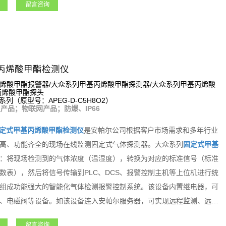
留言咨询
，可控制外围声光报警器、风机、电磁阀等设备。支持选配定位、震动
连入安帕尔服务器，可实现远程监测、远程设置报警值和远程标定等功
石化、矿业、燃气、航天军工、化工、电力、科研院所、市政工程、医
。
丙烯酸甲酯检测仪
烯酸甲酯报警器/大众系列甲基丙烯酸甲酯探测器/大众系列甲基丙烯酸
丙烯酸甲酯探头
2系列（原型号：APEG-D-C5H8O2）
产品；物联网产品；防爆、IP66
定式甲基丙烯酸甲酯检测仪
是安帕尔公司根据客户市场需求和多年行业
高、功能齐全的现场在线监测固定式气体探测器。大众系列
固定式甲基
：将现场检测到的气体浓度（温湿度），转换为对应的标准信号（标准
数表），然后将信号传输到PLC、DCS、报警控制主机等上位机进行统
组成功能强大的智能化气体检测报警控制系统。该设备内置继电器，可
、电磁阀等设备。如该设备连入安帕尔服务器，可实现远程监测、远程
能；大众系列
固定式甲基丙烯酸甲酯检测仪
是一款功能强大且专业级的
留言咨询