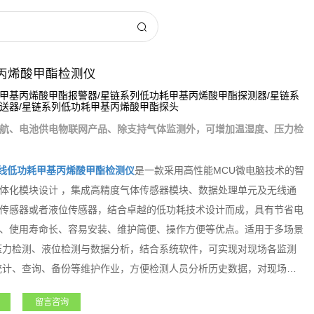
丙烯酸甲酯检测仪
甲基丙烯酸甲酯报警器/星链系列低功耗甲基丙烯酸甲酯探测器/星链系
送器/星链系列低功耗甲基丙烯酸甲酯探头
航、电池供电物联网产品、除支持气体监测外，可增加温湿度、压力检
线低功耗甲基丙烯酸甲酯检测仪
是一款采用高性能MCU微电脑技术的智
体化模块设计 ，集成高精度气体传感器模块、数据处理单元及无线通
传感器或者液位传感器，结合卓越的低功耗技术设计而成，具有节省电
、使用寿命长、容易安装、维护简便、操作方便等优点。适用于多场景
压力检测、液位检测与数据分析，结合系统软件，可实现对现场各监测
统计、查询、备份等维护作业，方便检测人员分析历史数据，对现场设
用于无人值守设备的数据采集、有限空间作业等，大大提高设备使用安
留言咨询
使用风险。