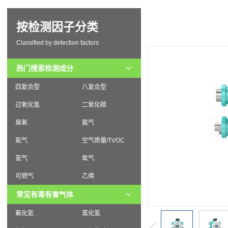
按检测因子分类
Classified by detection factors
热门搜索检测成分
四复合型
八复合型
过氧化氢
二氧化碳
臭氧
氨气
氦气
空气质量/TVOC
氢气
氧气
可燃气
乙烯
常见有毒有害气体
氟化氢
氯化氢