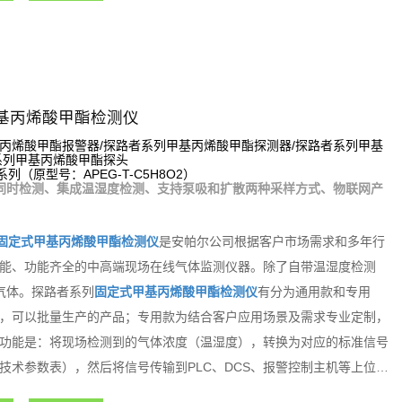
基丙烯酸甲酯检测仪
丙烯酸甲酯报警器/探路者系列甲基丙烯酸甲酯探测器/探路者系列甲基
系列甲基丙烯酸甲酯探头
系列（原型号：APEG-T-C5H8O2）
同时检测、集成温湿度检测、支持泵吸和扩散两种采样方式、物联网产
固定式甲基丙烯酸甲酯检测仪
是安帕尔公司根据客户市场需求和多年行
能、功能齐全的中高端现场在线气体监测仪器。除了自带温湿度检测
气体。探路者系列
固定式甲基丙烯酸甲酯检测仪
有分为通用款和专用
，可以批量生产的产品；专用款为结合客户应用场景及需求专业定制，
功能是：将现场检测到的气体浓度（温湿度），转换为对应的标准信号
技术参数表），然后将信号传输到PLC、DCS、报警控制主机等上位机
从而组成功能强大的智能化气体检测报警控制系统。探路者系列固定式