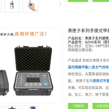
产品别名：黑匣子系列便携
产品型号：AZHX系列（原型号
核心特点：支持1~8种气体
网络版仪器设备；
产品描述:安帕尔黑匣子系
基丙烯酸甲酯
八复合气体检
体检测仪。内置降温除湿除
能。 黑匣子系列
便携式
甲
务器，可实现远程监测、远
油、化工、电力、地下管道
等各种气体的检测。产品功
了解更多
立即咨询