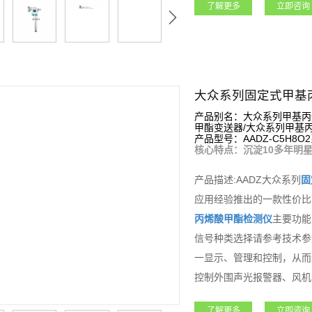
了解更多
立即咨询
气体检测仪内置3组继电器
检测等多种功能，如该设备
能。该系列产品适用于石油
疗卫生、冶金等各行业领域
大众系列固定式甲基
产品别名：大众系列甲基丙
甲酯变送器/大众系列甲基
产品型号：AADZ-C5H8O
核心特点：沉淀10多年明星
产品描述:AADZ大众系列
固
应用经验推出的一款性价比
丙烯酸甲酯检测仪
主要功能
信号种类选择请参考技术参
一显示、管理和控制，从而
控制外围声光报警器、风机
设置报警值和远程标定等功
了解更多
立即咨询