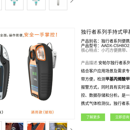
独行者系列手持式甲
产品别名：独行者系列便携
产品型号：AADX-C5H8O2
核心特点：小巧方便携带、
产品描述:
安帕尔独行者系
结合客户应用场景及需求专
带方便，检测
甲基丙烯酸甲
报警方式，同时具有实时温
控、数据存储和分析。是一
携式气体检测仪。独行者系
工、电力、科研院所、市政
了解更多
立即咨询