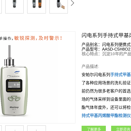
闪电系列手持式甲基
产品别名：闪电系列便携式
产品型号：AASD-C5H8O2
核心特点：沉淀10年的产
产品描述:
安帕尔闪电系列
手持式
甲基
了各种应用场景的洗礼验证
前仍然为很多老客户的首选
场的气体采样到设备里面的
酯
气体年度外，还可以将检
持式
甲基丙烯酸甲酯
检测仪
科研院所、市政工程等各行
了解更多
立即咨询