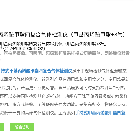
丙烯酸甲酯四复合气体检测仪（甲基丙烯酸甲酯+3气）
甲基丙烯酸甲酯四复合气体检测仪（甲基丙烯酸甲酯+3气）
：APES-Z-C5H8O2）
、可拍照摄像、可照明、泵吸和扩散采样模式切换简单、网络版仪器设
；
手持式
甲基丙烯酸甲酯
四复合气体检测仪
是用于现场检测气体泄漏和某
式四复合气体检测仪。该系列产品有通用款和专用款之分，专用款是结
业定制的，产品更专业更可靠。该产品最多可同时支持检测4种气体，
还可以支持同时检测其它3种气体。功能方面除了兼容泵吸或扩散采样
照明、多方式报警、无线联网等强大功能。是集高科技、物联化支持、
资源于一身的高端气体检测仪。至尊系列
手持式
甲基丙烯酸甲酯
四复合
石化、化工、燃气、冶金、电力、航天、军工、医疗、市政、矿产、农
留言咨询
超强的功能和性能获得广大用户朋友高度的认可和赞誉！