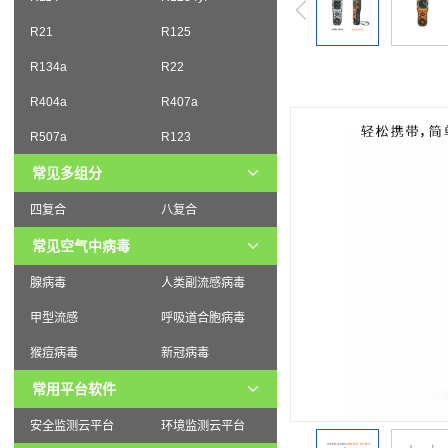
R21
R125
R134a
R22
R404a
R407a
R507a
R123
常见多组分
四复合
八复合
常见空气中病毒
腺病毒
人类副流感病毒
甲型流感
呼吸道合胞病毒
猴痘病毒
新冠病毒
常用平台软件
安全监测云平台
环境监测云平台