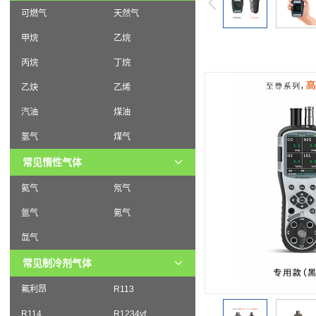
可燃气
天然气
甲烷
乙烷
丙烷
丁烷
乙炔
乙烯
汽油
煤油
氢气
煤气
常见惰性气体
氦气
氖气
氩气
氪气
氙气
常见制冷剂气体
氟利昂
R113
R114
R1234yf