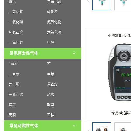
氯气
二氧化硫
二氧化氮
磷化氢
一氧化碳
氮氧化物
环氧乙烷
六氟化硫
一氧化氮
甲醛
常见挥发性气体
TVOC
苯
二甲苯
甲苯
异丁烯
苯乙烯
三氯乙烯
乙酸
酒精
联氨
丙酮
乙胺
常见可燃性气体