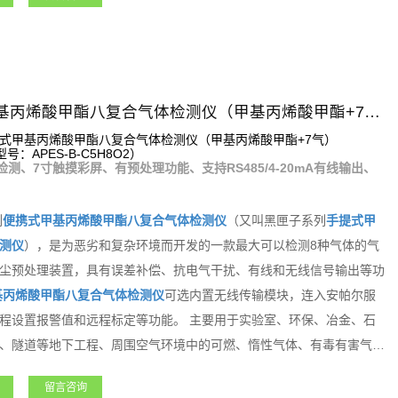
黑匣子系列手提式甲基丙烯酸甲酯八复合气体检测仪（甲基丙烯酸甲酯+7气）
式甲基丙烯酸甲酯八复合气体检测仪（甲基丙烯酸甲酯+7气）
：APES-B-C5H8O2）
检测、7寸触摸彩屏、有预处理功能、支持RS485/4-20mA有线输出、
列
便携式
甲基丙烯酸甲酯
八复合气体检测仪
（又叫黑匣子系列
手提式
甲
测仪
），是为恶劣和复杂环境而开发的一款最大可以检测8种气体的气
尘预处理装置，具有误差补偿、抗电气干扰、有线和无线信号输出等功
基丙烯酸甲酯
八复合气体检测仪
可选内置无线传输模块，连入安帕尔服
程设置报警值和远程标定等功能。 主要用于实验室、环保、冶金、石
、隧道等地下工程、周围空气环境中的可燃、惰性气体、有毒有害气体
能强大，支持客户各种需求。
留言咨询