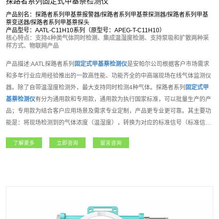
探路者系列固定式甲基萘检测仪
产品别名：探路者系列甲基萘报警器/探路者系列甲基萘探测器/探路者系列甲基
萘变送器/探路者系列甲基萘探头
产品型号：AATL-C11H10系列（原型号：APEG-T-C11H10）
核心特点：支持4种类气体同时检测、集成温湿度检测、支持泵吸和扩散两种采
样方式、物联网产品
产品描述:AATL探路者系列
固定式甲基萘检测仪
是安帕尔公司根据客户市场需求
和多年行业应用经验推出的一款高性能、功能齐全的中高端现场在线气体监测仪
器。除了自带温湿度检测外，最大支持同时检测4种气体。探路者系列
固定式甲
基萘检测仪
有分为通用款和专用款，通用款为执行国家标准，可以批量生产的产
品；专用款为结合客户应用场景及需求专业定制，产品更专业更可靠。其主要功
能是：将现场检测到的气体浓度（温湿度），转换为对应的标准信号（标准信号
种类选择请参考技术参数表），然后将信号传输到PLC、DCS、报警控制主机等
了解更多
立即咨询
留言咨询
上位机进行统一显示管理和控制，从而组成功能强大的智能化气体检测报警控制
系统。探路者系列固定式气体检测仪内置3组继电器，可控制外围声光报警器、
风机、电磁阀等设备。支持选配定位、震动检测等多种功能，如该设备连入安帕
尔服务器，可实现远程监测、远程设置报警值和远程标定等功能。该系列产品适
用于石油石化、矿业、燃气、航天军工、化工、电力、科研院所、市政工程、医
疗卫生、冶金等各行业领域。