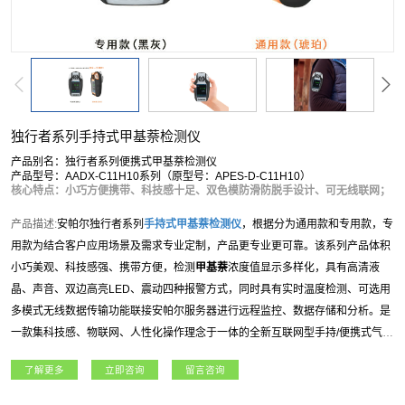
独行者系列手持式甲基萘检测仪
产品别名：独行者系列便携式甲基萘检测仪
产品型号：AADX-C11H10系列（原型号：APES-D-C11H10）
核心特点：小巧方便携带、科技感十足、双色模防滑防脱手设计、可无线联网；
产品描述:
安帕尔独行者系列
手持式
甲基萘
检测仪
，根据分为通用款和专用款，专
用款为结合客户应用场景及需求专业定制，产品更专业更可靠。该系列产品体积
小巧美观、科技感强、携带方便，检测
甲基萘
浓度值显示多样化，具有高清液
晶、声音、双边高亮LED、震动四种报警方式，同时具有实时温度检测、可选用
多模式无线数据传输功能联接安帕尔服务器进行远程监控、数据存储和分析。是
一款集科技感、物联网、人性化操作理念于一体的全新互联网型手持/便携式气体
检测仪。独行者系列
手持式
甲基萘
检测仪
适用于石油石化、燃气、航天军工、化
了解更多
立即咨询
留言咨询
工、电力、科研院所、市政工程、矿业、冶金等各行业领域。