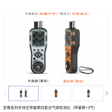
至尊系列手持式甲基萘四复合气体检测仪（甲基萘+3气）