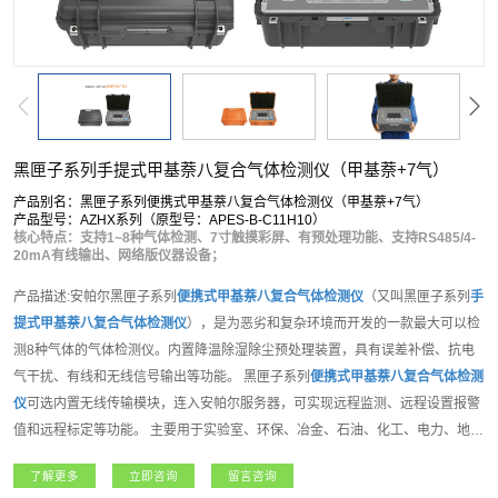
黑匣子系列手提式甲基萘八复合气体检测仪（甲基萘+7气）
产品别名：黑匣子系列便携式甲基萘八复合气体检测仪（甲基萘+7气）
产品型号：AZHX系列（原型号：APES-B-C11H10）
核心特点：支持1~8种气体检测、7寸触摸彩屏、有预处理功能、支持RS485/4-
20mA有线输出、网络版仪器设备；
产品描述:安帕尔黑匣子系列
便携式
甲基萘
八复合气体检测仪
（又叫黑匣子系列
手
提式
甲基萘
八复合气体检测仪
），是为恶劣和复杂环境而开发的一款最大可以检
测8种气体的气体检测仪。内置降温除湿除尘预处理装置，具有误差补偿、抗电
气干扰、有线和无线信号输出等功能。 黑匣子系列
便携式
甲基萘
八复合气体检测
仪
可选内置无线传输模块，连入安帕尔服务器，可实现远程监测、远程设置报警
值和远程标定等功能。 主要用于实验室、环保、冶金、石油、化工、电力、地下
管道、隧道等地下工程、周围空气环境中的可燃、惰性气体、有毒有害气体等各
了解更多
立即咨询
留言咨询
种气体的检测。产品功能强大，支持客户各种需求。