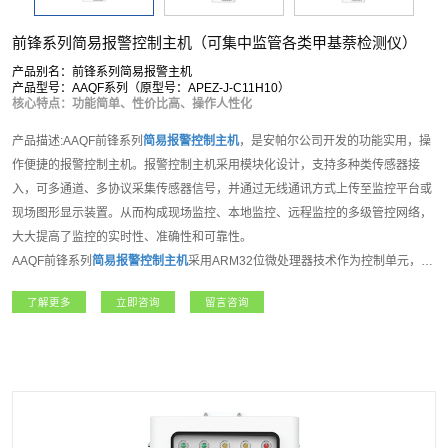
前锋系列简易报警控制主机（可集中监管各类甲基萘检测仪）
产品别名：前锋系列简易报警主机
产品型号：AAQF系列（原型号：APEZ-J-C11H10）
核心特点：功能简单、性价比高、操作人性化
产品描述:AAQF前锋系列
简易报警控制主机
，是安帕尔公司开发的功能实用，操
作便捷的报警控制主机。报警控制主机采用模块化设计，支持多种类传感器接
入，可多通道、多协议采集传感器信号，并通过无线通讯方式上传至监控平台或
现场图形显示装置。从而构成现场监控、本地监控、远程监控的多级管控网络，
大大提高了监控的实时性、准确性和可靠性。
AAQF前锋系列
简易报警控制主机
采用ARM32位微处理器技术作为控制单元，
2.8寸彩色液晶显示屏使用界面，8位操作按键；支持8组模拟输入接口，支持
了解更多
立即咨询
留言咨询
RS485输出，4组继电器接口，用于控制风机、电磁阀和数据上传使用；用户可
选RS485、TCP/IP网口通信或者LORA、NB-IOT、4G等无线通讯方式。现场主
要采用壁挂式安装，适合多种应用场景。该产品可广泛应用于石油、化工、电
力、医疗、矿业等领域，是集数据采集、显示、报警、输出和控制等功能于一体
的多功能报警主机。