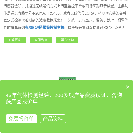
传感器信号，并通过无线通讯方式上传至监控平台或现场图形显示装置。主要功
能是通过有线信号4-20mA、RS485，或者无线信号LORA，将现场安装的各种
固定式检测仪检测到的浓度数据采集在一起统一进行显示、监管、处理、报警等,
同时将军系列
多功能消防报警控制主机
可以将所采集到数据通过RS485或者无线
信号传输到互联网云平台,组建远程监控、本地监控、现场监控的多级监控网络,
了解更多
立即咨询
留言咨询
大大提高了监控的实时性、准确性。将军系列
多功能消防报警控制主机
是我公司
开发的一款功能强大，操作方便,性能达强制性消防认证(CCCF)的高端报警控制
主机。适用于石油石化、燃气、航天军工、化工、医疗卫生、电力、科研院所、
市政工程、矿业、冶金等各行业领域。
×
43年气体检测经验，200多项产品资质认证，咨询
获产品报价单
免费报价单
产品资料
来电咨询