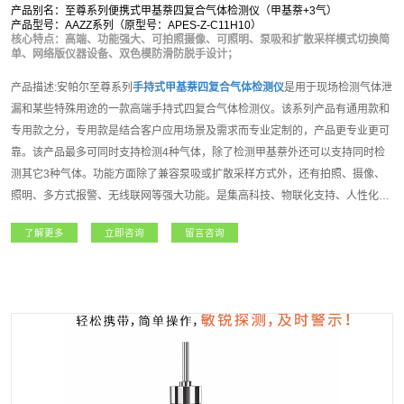
产品别名：至尊系列便携式甲基萘四复合气体检测仪（甲基萘+3气）
产品型号：AAZZ系列（原型号：APES-Z-C11H10）
核心特点：高端、功能强大、可拍照摄像、可照明、泵吸和扩散采样模式切换简
单、网络版仪器设备、双色模防滑防脱手设计；
产品描述:安帕尔至尊系列
手持式
甲基萘
四复合气体检测仪
是用于现场检测气体泄
漏和某些特殊用途的一款高端手持式四复合气体检测仪。该系列产品有通用款和
专用款之分，专用款是结合客户应用场景及需求而专业定制的，产品更专业更可
靠。该产品最多可同时支持检测4种气体，除了检测甲基萘外还可以支持同时检
测其它3种气体。功能方面除了兼容泵吸或扩散采样方式外，还有拍照、摄像、
照明、多方式报警、无线联网等强大功能。是集高科技、物联化支持、人性化操
作理念、多种技术资源于一身的高端气体检测仪。至尊系列
手持式
甲基萘
四复合
了解更多
立即咨询
留言咨询
气体检测仪
主要适用于石油石化、化工、燃气、冶金、电力、航天、军工、医
疗、市政、矿产、农业和新能源等领域，凭借其超强的功能和性能获得广大用户
朋友高度的认可和赞誉！