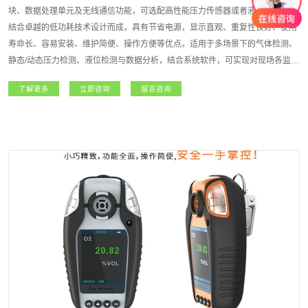
块、数据处理单元及无线通信功能，可选配高性能压力传感器或者液位传感器，
结合卓越的低功耗技术设计而成，具有节省电源，显示直观、重复性良好、使用
寿命长、容易安装、维护简便、操作方便等优点。适用于多场景下的气体检测、
静态/动态压力检测、液位检测与数据分析，结合系统软件，可实现对现场各监测
点气体/压力等浓度信息的统计、查询、备份等维护作业，方便检测人员分析历史
了解更多
立即咨询
留言咨询
数据，对现场设备的安全风险进行预估。适用于无人值守设备的数据采集、有限
空间作业等，大大提高设备使用安全检测的实时性，降低设备使用风险。