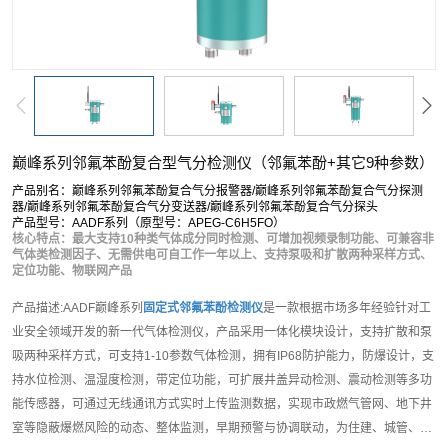
巅峰系列邻氟苯酚复合型气分检测仪（邻氟苯酚+其它9种参数）
产品别名：巅峰系列邻氟苯酚复合气分报警器/巅峰系列邻氟苯酚复合气分探测
器/巅峰系列邻氟苯酚复合气分变送器/巅峰系列邻氟苯酚复合气分探头
产品型号：AADF系列（原型号：APEG-C6H5FO）
核心特点：最大支持10种类气体成分同时检测、可增加视频录制功能、可兼容非
气体类检测因子、无需供电可自工作一年以上、支持泵吸和扩散两种采样方式、
定位功能、物联网产品
产品描述:AADF巅峰系列
固定式邻氟苯酚检测仪
是一款根据市场多年经验针对工
业安全领域开发的新一代气体检测仪，产品采用一体化模块设计，支持扩散和泵
吸两种采样方式，可支持1-10参数气体检测，拥有IP68防护能力，防爆设计，支
持水位检测、温湿度检测，带定位功能，可扩展井盖异动检测、震动检测等多功
能传感器，可通过无线通讯方式实时上传监测数据，实现市政燃气管网、地下井
室等隐蔽爆燃风险的动态、整体监测，早期预警与协调联动，为住建、城管、应