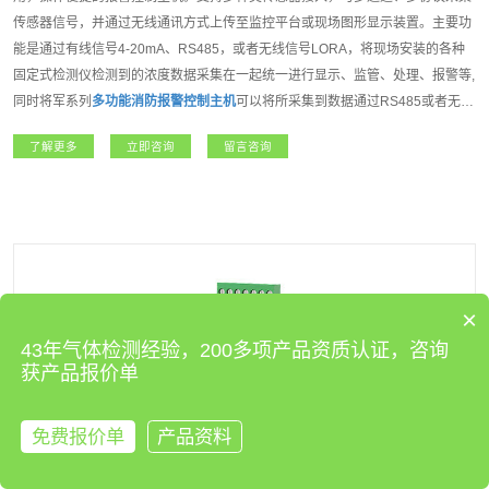
传感器信号，并通过无线通讯方式上传至监控平台或现场图形显示装置。主要功
能是通过有线信号4-20mA、RS485，或者无线信号LORA，将现场安装的各种
固定式检测仪检测到的浓度数据采集在一起统一进行显示、监管、处理、报警等,
同时将军系列
多功能消防报警控制主机
可以将所采集到数据通过RS485或者无线
信号传输到互联网云平台,组建远程监控、本地监控、现场监控的多级监控网络,
了解更多
立即咨询
留言咨询
大大提高了监控的实时性、准确性。将军系列
多功能消防报警控制主机
是我公司
开发的一款功能强大，操作方便,性能达强制性消防认证(CCCF)的高端报警控制
主机。适用于石油石化、燃气、航天军工、化工、医疗卫生、电力、科研院所、
市政工程、矿业、冶金等各行业领域。
×
43年气体检测经验，200多项产品资质认证，咨询
获产品报价单
免费报价单
产品资料
来电咨询