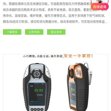
块、数据处理单元及无线通信功能，可选配高性能压力传感器或者液位传感器，
结合卓越的低功耗技术设计而成，具有节省电源，显示直观、重复性良好、使用
寿命长、容易安装、维护简便、操作方便等优点。适用于多场景下的气体检测、
静态/动态压力检测、液位检测与数据分析，结合系统软件，可实现对现场各监测
点气体/压力等浓度信息的统计、查询、备份等维护作业，方便检测人员分析历史
了解更多
立即咨询
留言咨询
数据，对现场设备的安全风险进行预估。适用于无人值守设备的数据采集、有限
空间作业等，大大提高设备使用安全检测的实时性，降低设备使用风险。