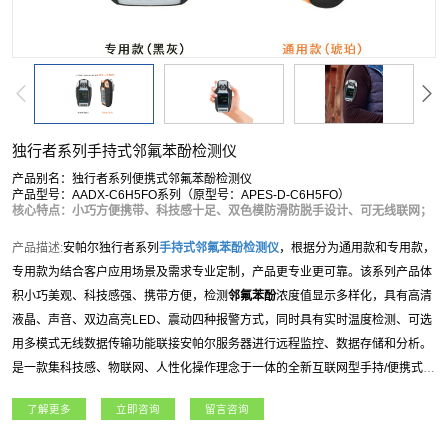
独行者系列手持式邻氟苯酚检测仪
产品别名：独行者系列便携式邻氟苯酚检测仪
产品型号：AADX-C6H5FO系列（原型号：APES-D-C6H5FO）
核心特点：小巧方便携带、科技感十足、双色模防滑防脱手设计、可无线联网；
产品描述:
安帕尔独行者系列
手持式
邻氟苯酚
检测仪
，根据分为通用款和专用款，
专用款为结合客户应用场景及需求专业定制，产品更专业更可靠。该系列产品体
积小巧美观、科技感强、携带方便，检测
邻氟苯酚
浓度值显示多样化，具有高清
液晶、声音、双边高亮LED、震动四种报警方式，同时具有实时温度检测、可选
用多模式无线数据传输功能联接安帕尔服务器进行远程监控、数据存储和分析。
是一款集科技感、物联网、人性化操作理念于一体的全新互联网型手持/便携式气
体检测仪。独行者系列
手持式
邻氟苯酚
检测仪
适用于石油石化、燃气、航天军
了解更多
立即咨询
留言咨询
工、化工、电力、科研院所、市政工程、矿业、冶金等各行业领域。