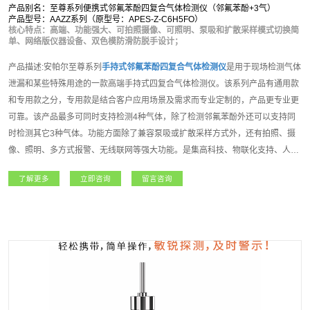
产品别名：至尊系列便携式邻氟苯酚四复合气体检测仪（邻氟苯酚+3气）
产品型号：AAZZ系列（原型号：APES-Z-C6H5FO）
核心特点：高端、功能强大、可拍照摄像、可照明、泵吸和扩散采样模式切换简
单、网络版仪器设备、双色模防滑防脱手设计；
产品描述:安帕尔至尊系列
手持式
邻氟苯酚
四复合气体检测仪
是用于现场检测气体
泄漏和某些特殊用途的一款高端手持式四复合气体检测仪。该系列产品有通用款
和专用款之分，专用款是结合客户应用场景及需求而专业定制的，产品更专业更
可靠。该产品最多可同时支持检测4种气体，除了检测邻氟苯酚外还可以支持同
时检测其它3种气体。功能方面除了兼容泵吸或扩散采样方式外，还有拍照、摄
像、照明、多方式报警、无线联网等强大功能。是集高科技、物联化支持、人性
化操作理念、多种技术资源于一身的高端气体检测仪。至尊系列
手持式
邻氟苯酚
了解更多
立即咨询
留言咨询
四复合气体检测仪
主要适用于石油石化、化工、燃气、冶金、电力、航天、军
工、医疗、市政、矿产、农业和新能源等领域，凭借其超强的功能和性能获得广
大用户朋友高度的认可和赞誉！