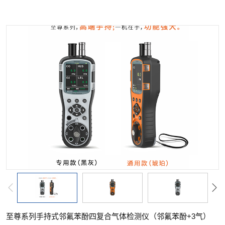
至尊系列手持式邻氟苯酚四复合气体检测仪（邻氟苯酚+3气）