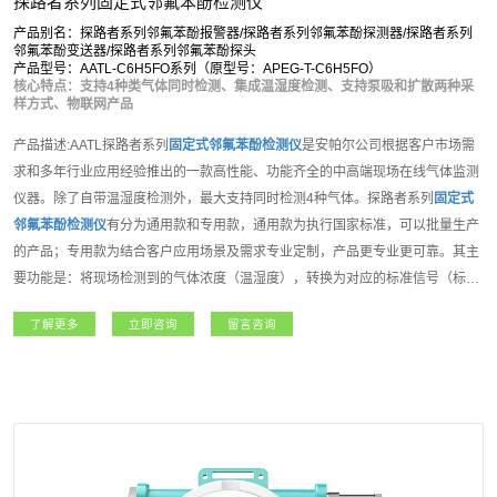
探路者系列固定式邻氟苯酚检测仪
产品别名：探路者系列邻氟苯酚报警器/探路者系列邻氟苯酚探测器/探路者系列
邻氟苯酚变送器/探路者系列邻氟苯酚探头
产品型号：AATL-C6H5FO系列（原型号：APEG-T-C6H5FO）
核心特点：支持4种类气体同时检测、集成温湿度检测、支持泵吸和扩散两种采
样方式、物联网产品
产品描述:AATL探路者系列
固定式邻氟苯酚检测仪
是安帕尔公司根据客户市场需
求和多年行业应用经验推出的一款高性能、功能齐全的中高端现场在线气体监测
仪器。除了自带温湿度检测外，最大支持同时检测4种气体。探路者系列
固定式
邻氟苯酚检测仪
有分为通用款和专用款，通用款为执行国家标准，可以批量生产
的产品；专用款为结合客户应用场景及需求专业定制，产品更专业更可靠。其主
要功能是：将现场检测到的气体浓度（温湿度），转换为对应的标准信号（标准
信号种类选择请参考技术参数表），然后将信号传输到PLC、DCS、报警控制主
了解更多
立即咨询
留言咨询
机等上位机进行统一显示管理和控制，从而组成功能强大的智能化气体检测报警
控制系统。探路者系列固定式气体检测仪内置3组继电器，可控制外围声光报警
器、风机、电磁阀等设备。支持选配定位、震动检测等多种功能，如该设备连入
安帕尔服务器，可实现远程监测、远程设置报警值和远程标定等功能。该系列产
品适用于石油石化、矿业、燃气、航天军工、化工、电力、科研院所、市政工
程、医疗卫生、冶金等各行业领域。