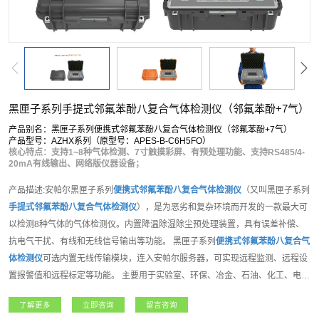
黑匣子系列手提式邻氟苯酚八复合气体检测仪（邻氟苯酚+7气）
产品别名：黑匣子系列便携式邻氟苯酚八复合气体检测仪（邻氟苯酚+7气）
产品型号：AZHX系列（原型号：APES-B-C6H5FO）
核心特点：支持1~8种气体检测、7寸触摸彩屏、有预处理功能、支持RS485/4-
20mA有线输出、网络版仪器设备；
产品描述:安帕尔黑匣子系列
便携式
邻氟苯酚
八复合气体检测仪
（又叫黑匣子系列
手提式
邻氟苯酚
八复合气体检测仪
），是为恶劣和复杂环境而开发的一款最大可
以检测8种气体的气体检测仪。内置降温除湿除尘预处理装置，具有误差补偿、
抗电气干扰、有线和无线信号输出等功能。 黑匣子系列
便携式
邻氟苯酚
八复合气
体检测仪
可选内置无线传输模块，连入安帕尔服务器，可实现远程监测、远程设
置报警值和远程标定等功能。 主要用于实验室、环保、冶金、石油、化工、电
力、地下管道、隧道等地下工程、周围空气环境中的可燃、惰性气体、有毒有害
了解更多
立即咨询
留言咨询
气体等各种气体的检测。产品功能强大，支持客户各种需求。