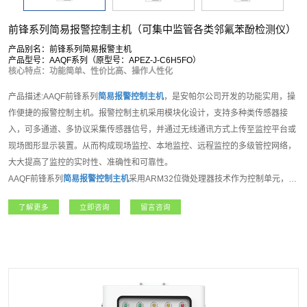
前锋系列简易报警控制主机（可集中监管各类邻氟苯酚检测仪）
产品别名：前锋系列简易报警主机
产品型号：AAQF系列（原型号：APEZ-J-C6H5FO）
核心特点：功能简单、性价比高、操作人性化
产品描述:AAQF前锋系列
简易报警控制主机
，是安帕尔公司开发的功能实用，操
作便捷的报警控制主机。报警控制主机采用模块化设计，支持多种类传感器接
入，可多通道、多协议采集传感器信号，并通过无线通讯方式上传至监控平台或
现场图形显示装置。从而构成现场监控、本地监控、远程监控的多级管控网络，
大大提高了监控的实时性、准确性和可靠性。
AAQF前锋系列
简易报警控制主机
采用ARM32位微处理器技术作为控制单元，
2.8寸彩色液晶显示屏使用界面，8位操作按键；支持8组模拟输入接口，支持
了解更多
立即咨询
留言咨询
RS485输出，4组继电器接口，用于控制风机、电磁阀和数据上传使用；用户可
选RS485、TCP/IP网口通信或者LORA、NB-IOT、4G等无线通讯方式。现场主
要采用壁挂式安装，适合多种应用场景。该产品可广泛应用于石油、化工、电
力、医疗、矿业等领域，是集数据采集、显示、报警、输出和控制等功能于一体
的多功能报警主机。