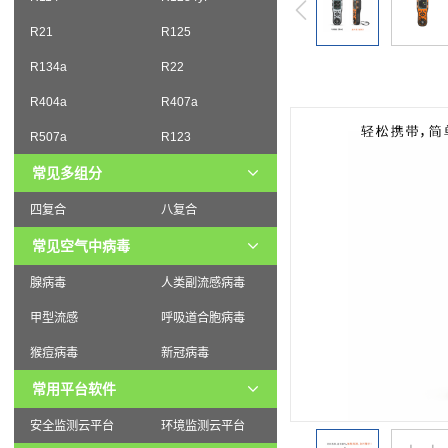
R21
R125
R134a
R22
R404a
R407a
R507a
R123
常见多组分
四复合
八复合
常见空气中病毒
腺病毒
人类副流感病毒
甲型流感
呼吸道合胞病毒
猴痘病毒
新冠病毒
常用平台软件
安全监测云平台
环境监测云平台