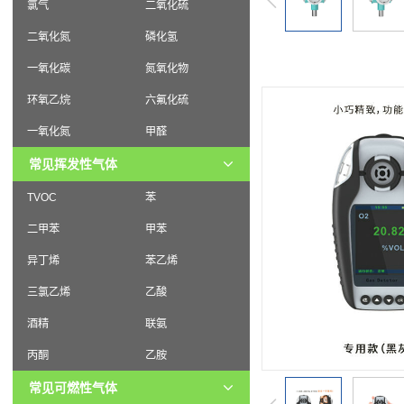
氯气
二氧化硫
二氧化氮
磷化氢
一氧化碳
氮氧化物
环氧乙烷
六氟化硫
一氧化氮
甲醛
常见挥发性气体
TVOC
苯
二甲苯
甲苯
异丁烯
苯乙烯
三氯乙烯
乙酸
酒精
联氨
丙酮
乙胺
常见可燃性气体