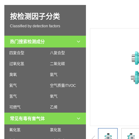
按检测因子分类
Classified by detection factors
热门搜索检测成分
四复合型
八复合型
过氧化氢
二氧化碳
臭氧
氨气
氦气
空气质量/TVOC
氢气
氧气
可燃气
乙烯
常见有毒有害气体
氟化氢
氯化氢