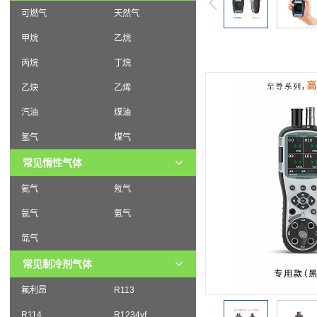
可燃气
天然气
甲烷
乙烷
丙烷
丁烷
乙炔
乙烯
汽油
煤油
氢气
煤气
常见惰性气体
氦气
氖气
氩气
氪气
氙气
常见制冷剂气体
氟利昂
R113
R114
R1234yf