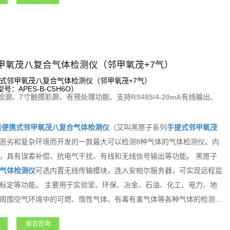
甲氧茂八复合气体检测仪（邻甲氧茂+7气）
式邻甲氧茂八复合气体检测仪（邻甲氧茂+7气）
：APES-B-C5H6O）
检测、7寸触摸彩屏、有预处理功能、支持RS485/4-20mA有线输出、
列
便携式
邻甲氧茂
八复合气体检测仪
（又叫黑匣子系列
手提式
邻甲氧茂
恶劣和复杂环境而开发的一款最大可以检测8种气体的气体检测仪。内
，具有误差补偿、抗电气干扰、有线和无线信号输出等功能。 黑匣子
气体检测仪
可选内置无线传输模块，连入安帕尔服务器，可实现远程监
标定等功能。 主要用于实验室、环保、冶金、石油、化工、电力、地
周围空气环境中的可燃、惰性气体、有毒有害气体等各种气体的检测。
种需求。
留言咨询