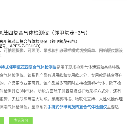
氧茂四复合气体检测仪（邻甲氧茂+3气）
邻甲氧茂四复合气体检测仪（邻甲氧茂+3气）
：APES-Z-C5H6O）
、可拍照摄像、可照明、泵吸和扩散采样模式切换简单、网络版仪器设
；
手持式
邻甲氧茂
四复合气体检测仪
是用于现场检测气体泄漏和某些特殊
合气体检测仪。该系列产品有通用款和专用款之分，专用款是结合客户
的，产品更专业更可靠。该产品最多可同时支持检测4种气体，除了检
时检测其它3种气体。功能方面除了兼容泵吸或扩散采样方式外，还有
报警、无线联网等强大功能。是集高科技、物联化支持、人性化操作理
高端气体检测仪。至尊系列
手持式
邻甲氧茂
四复合气体检测仪
主要适用
冶金、电力、航天、军工、医疗、市政、矿产、农业和新能源等领域，
留言咨询
得广大用户朋友高度的认可和赞誉！