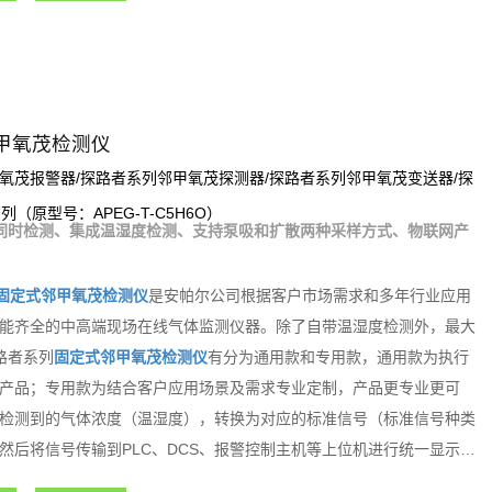
甲氧茂检测仪
氧茂报警器/探路者系列邻甲氧茂探测器/探路者系列邻甲氧茂变送器/探
系列（原型号：APEG-T-C5H6O）
同时检测、集成温湿度检测、支持泵吸和扩散两种采样方式、物联网产
固定式邻甲氧茂检测仪
是安帕尔公司根据客户市场需求和多年行业应用
能齐全的中高端现场在线气体监测仪器。除了自带温湿度检测外，最大
路者系列
固定式邻甲氧茂检测仪
有分为通用款和专用款，通用款为执行
产品；专用款为结合客户应用场景及需求专业定制，产品更专业更可
检测到的气体浓度（温湿度），转换为对应的标准信号（标准信号种类
然后将信号传输到PLC、DCS、报警控制主机等上位机进行统一显示管
大的智能化气体检测报警控制系统。探路者系列固定式气体检测仪内置