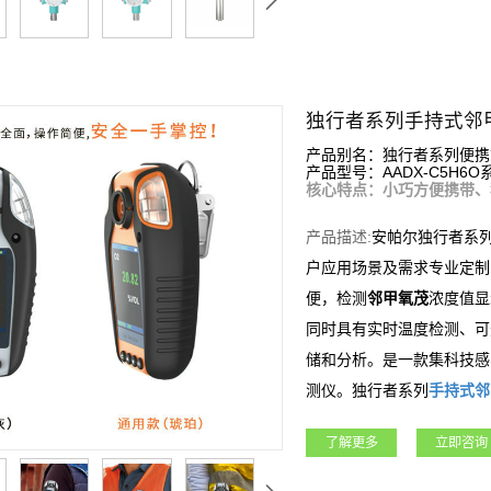
独行者系列手持式邻
产品别名：独行者系列便携
产品型号：AADX-C5H6O
核心特点：小巧方便携带、
产品描述:
安帕尔独行者系
户应用场景及需求专业定制
便，检测
邻甲氧茂
浓度值显
同时具有实时温度检测、可
储和分析。是一款集科技感
测仪。独行者系列
手持式
邻
所、市政工程、矿业、冶金
了解更多
立即咨询