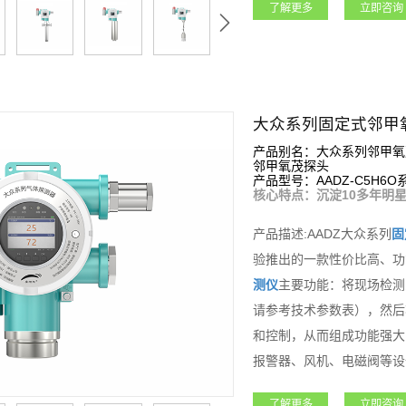
了解更多
立即咨询
3组继电器，可控制外围声
能，如该设备连入安帕尔服
品适用于石油石化、矿业、
等各行业领域。
大众系列固定式邻甲
产品别名：大众系列邻甲氧
邻甲氧茂探头
产品型号：AADZ-C5H6O
核心特点：沉淀10多年明星
产品描述:AADZ大众系列
固
验推出的一款性价比高、功
测仪
主要功能：将现场检测
请参考技术参数表），然后
和控制，从而组成功能强大
报警器、风机、电磁阀等设
远程标定等功能；大众系列
了解更多
立即咨询