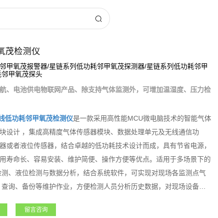
氧茂检测仪
邻甲氧茂报警器/星链系列低功耗邻甲氧茂探测器/星链系列低功耗邻甲
耗邻甲氧茂探头
航、电池供电物联网产品、除支持气体监测外，可增加温湿度、压力检
线低功耗邻甲氧茂检测仪
是一款采用高性能MCU微电脑技术的智能气体
块设计 ，集成高精度气体传感器模块、数据处理单元及无线通信功
器或者液位传感器，结合卓越的低功耗技术设计而成，具有节省电源，
用寿命长、容易安装、维护简便、操作方便等优点。适用于多场景下的
检测、液位检测与数据分析，结合系统软件，可实现对现场各监测点气
、查询、备份等维护作业，方便检测人员分析历史数据，对现场设备的
无人值守设备的数据采集、有限空间作业等，大大提高设备使用安全检
留言咨询
风险。