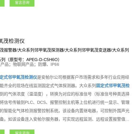
留言咨询
光报警器、风机、电磁阀等设备。支持选配定位、震动检测等多种功
务器，可实现远程监测、远程设置报警值和远程标定等功能。该系列产
燃气、航天军工、化工、电力、科研院所、市政工程、医疗卫生、冶金
氧茂检测仪
茂报警器/大众系列邻甲氧茂探测器/大众系列邻甲氧茂变送器/大众系列
系列（原型号：APEG-D-C5H6O）
产品；物联网产品；防爆、IP66
定式邻甲氧茂检测仪
是安帕尔公司根据客户市场需求和多年行业应用经
能齐全的现场在线监测固定式气体探测器。大众系列
固定式邻甲氧茂检
到的气体浓度（温湿度），转换为对应的标准信号（标准信号种类选择
将信号传输到PLC、DCS、报警控制主机等上位机进行统一显示、管理
的智能化气体检测报警控制系统。该设备内置继电器，可控制外围声光
备。如该设备连入安帕尔服务器，可实现远程监测、远程设置报警值和
固定式邻甲氧茂检测仪
是一款功能强大且专业级的产品。
留言咨询