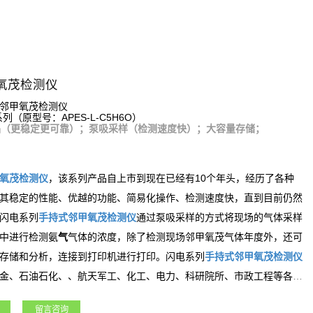
氧茂检测仪
邻甲氧茂检测仪
系列（原型号：APES-L-C5H6O）
品（更稳定更可靠）；泵吸采样（检测速度快）；大容量存储；
氧茂
检测仪
，该系列产品自上市到现在已经有10个年头，经历了各种
其稳定的性能、优越的功能、简易化操作、检测速度快，直到目前仍然
闪电系列
手持式
邻甲氧茂
检测仪
通过泵吸采样的方式将现场的气体采样
氨
中进行检测
气
气体的浓度，除了检测现场
邻甲氧茂
气体年度外，还可
存储和分析，连接到打印机进行打印。闪电系列
手持式
邻甲氧茂
检测仪
金、石油石化、、航天军工、化工、电力、科研院所、市政工程等各行
留言咨询