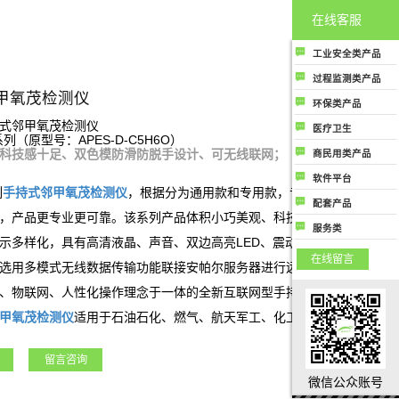
在线客服
工业安全类产品
工业安全类产品主
过程监测类产品
要指用于各工业场
甲氧茂检测仪
过程监测类产品主
环保类产品
所中保护人民生命
要是指用于生产制
环保类产品主要指
式邻甲氧茂检测仪
健康和财务安全的
医疗卫生
造过程控制中提高
系列（原型号：APES-D-C5H6O）
用于监测大气环境
气体成分检测及分
医疗卫生类产品是
质量和生产效率用
科技感十足、双色模防滑防脱手设计、可无线联网；
商民用类产品
或提高大气空气质
析类相关产品；
指用于医疗行业或
的气体成分检测及
商民用类产品是指
量相关的所有气体
软件平台
公共卫生领域相关
分析类相关产品
商用或者民用用于
列
手持式
邻甲氧茂
检测仪
，根据分为通用款和专用款，专用款为结合客
成分检测和分析类
软件平台类产品是
的所有气体成分检
配套产品
保护人类生命健康
产品
指与气体成分检测
，产品更专业更可靠。该系列产品体积小巧美观、科技感强、携带方
测和分析类产品
配套产品
或者财产安全相关
服务类
及分析相关的各种
示多样化，具有高清液晶、声音、双边高亮LED、震动四种报警方式，
的气体成分检测和
服务类指除了行业
应用场景上使用的
在线留言
分析类产品
硬件产品和软件产
选用多模式无线数据传输功能联接安帕尔服务器进行远程监控、数据存
软件监测和管理云
品外，公司能够提
平台，包括安全云
、物联网、人性化操作理念于一体的全新互联网型手持/便携式气体检
供的气体成分监测
平台、环保云平
甲氧茂
检测仪
适用于石油石化、燃气、航天军工、化工、电力、科研院
及分析行业相关的
台、过程监测管控
服务
等各行业领域。
云平台等；
留言咨询
微信公众账号