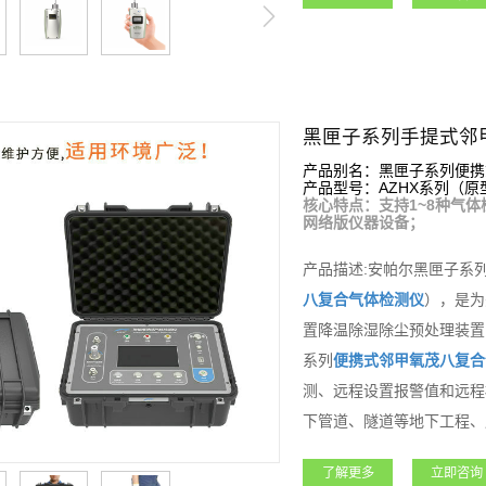
黑匣子系列手提式邻
产品别名：黑匣子系列便携
产品型号：AZHX系列（原型号
核心特点：支持1~8种气体
网络版仪器设备；
产品描述:安帕尔黑匣子系
八复合气体检测仪
），是为
置降温除湿除尘预处理装置
系列
便携式
邻甲氧茂
八复合
测、远程设置报警值和远程
下管道、隧道等地下工程、
产品功能强大，支持客户各
了解更多
立即咨询