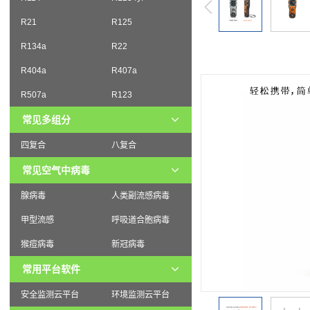
R21
R125
R134a
R22
R404a
R407a
R507a
R123
常见多组分
四复合
八复合
常见空气中病毒
腺病毒
人类副流感病毒
甲型流感
呼吸道合胞病毒
猴痘病毒
新冠病毒
常用平台软件
安全监测云平台
环境监测云平台