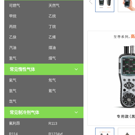
可燃气
天然气
甲烷
乙烷
丙烷
丁烷
乙炔
乙烯
汽油
煤油
氢气
煤气
常见惰性气体
氦气
氖气
氩气
氪气
氙气
常见制冷剂气体
氟利昂
R113
R114
R1234yf