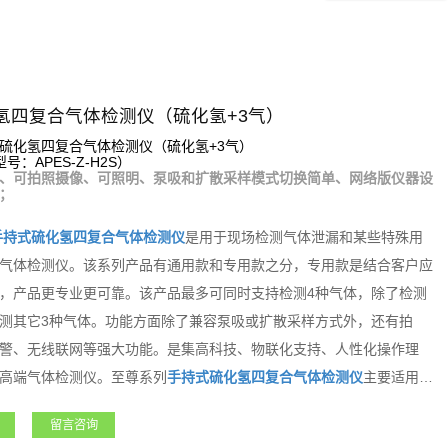
氢四复合气体检测仪（硫化氢+3气）
硫化氢四复合气体检测仪（硫化氢+3气）
：APES-Z-H2S）
、可拍照摄像、可照明、泵吸和扩散采样模式切换简单、网络版仪器设
；
手持式
硫化氢
四复合气体检测仪
是用于现场检测气体泄漏和某些特殊用
气体检测仪。该系列产品有通用款和专用款之分，专用款是结合客户应
，产品更专业更可靠。该产品最多可同时支持检测4种气体，除了检测
测其它3种气体。功能方面除了兼容泵吸或扩散采样方式外，还有拍
警、无线联网等强大功能。是集高科技、物联化支持、人性化操作理
高端气体检测仪。至尊系列
手持式
硫化氢
四复合气体检测仪
主要适用于
金、电力、航天、军工、医疗、市政、矿产、农业和新能源等领域，凭
留言咨询
广大用户朋友高度的认可和赞誉！