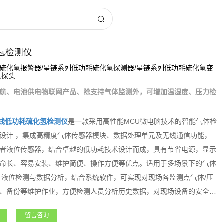
氢检测仪
硫化氢报警器/星链系列低功耗硫化氢探测器/星链系列低功耗硫化氢变
氢探头
航、电池供电物联网产品、除支持气体监测外，可增加温湿度、压力检
线低功耗硫化氢检测仪
是一款采用高性能MCU微电脑技术的智能气体检
设计 ，集成高精度气体传感器模块、数据处理单元及无线通信功能，
者液位传感器，结合卓越的低功耗技术设计而成，具有节省电源，显示
命长、容易安装、维护简便、操作方便等优点。适用于多场景下的气体
、液位检测与数据分析，结合系统软件，可实现对现场各监测点气体/压
、备份等维护作业，方便检测人员分析历史数据，对现场设备的安全风
守设备的数据采集、有限空间作业等，大大提高设备使用安全检测的实
留言咨询