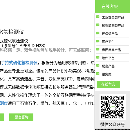
在线客服
工业安全类产品
工业安全类产品主
过程监测类产品
要指用于各工业场
化氢检测仪
过程监测类产品主
环保类产品
所中保护人民生命
要是指用于生产制
环保类产品主要指
式硫化氢检测仪
健康和财务安全的
医疗卫生
造过程控制中提高
（原型号：APES-D-H2S）
用于监测大气环境
气体成分检测及分
医疗卫生类产品是
质量和生产效率用
科技感十足、双色模防滑防脱手设计、可无线联网；
商民用类产品
或提高大气空气质
析类相关产品；
指用于医疗行业或
的气体成分检测及
商民用类产品是指
量相关的所有气体
软件平台
公共卫生领域相关
分析类相关产品
商用或者民用用于
列
手持式
硫化氢
检测仪
，根据分为通用款和专用款，专用款为结合客户
成分检测和分析类
软件平台类产品是
的所有气体成分检
配套产品
保护人类生命健康
产品
指与气体成分检测
产品更专业更可靠。该系列产品体积小巧美观、科技感强、携带方便，
测和分析类产品
配套产品
或者财产安全相关
服务类
及分析相关的各种
化，具有高清液晶、声音、双边高亮LED、震动四种报警方式，同时具
的气体成分检测和
服务类指除了行业
应用场景上使用的
在线留言
分析类产品
硬件产品和软件产
模式无线数据传输功能联接安帕尔服务器进行远程监控、数据存储和分
软件监测和管理云
品外，公司能够提
平台，包括安全云
网、人性化操作理念于一体的全新互联网型手持/便携式气体检测仪。
供的气体成分监测
平台、环保云平
测仪
适用于石油石化、燃气、航天军工、化工、电力、科研院所、市政
及分析行业相关的
台、过程监测管控
服务
领域。
云平台等；
留言咨询
微信公众账号