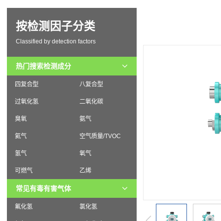
按检测因子分类
Classified by detection factors
热门搜索检测成分
四复合型
八复合型
过氧化氢
二氧化碳
臭氧
氨气
氦气
空气质量/TVOC
氢气
氧气
可燃气
乙烯
常见有毒有害气体
氟化氢
氯化氢