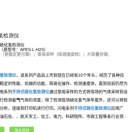
氢检测仪
硫化氢检测仪
（原型号：APES-L-H2S）
品（更稳定更可靠）；泵吸采样（检测速度快）；大容量存储；
氢
检测仪
，该系列产品自上市到现在已经有10个年头，经历了各种应
稳定的性能、优越的功能、简易化操作、检测速度快，直到目前仍然为
电系列
手持式
硫化氢
检测仪
通过泵吸采样的方式将现场的气体采样到设
氨
行检测
气
气体的浓度，除了检测现场
硫化氢
气体年度外，还可以将检
分析，连接到打印机进行打印。闪电系列
手持式
硫化氢
检测仪
应用广
油石化、、航天军工、化工、电力、科研院所、市政工程等各行业领
留言咨询