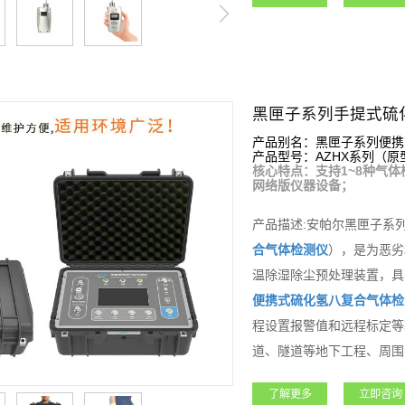
黑匣子系列手提式硫
产品别名：黑匣子系列便携
产品型号：AZHX系列（原型号
核心特点：支持1~8种气体
网络版仪器设备；
产品描述:安帕尔黑匣子系
合气体检测仪
），是为恶劣
温除湿除尘预处理装置，具
便携式
硫化氢
八复合气体检
程设置报警值和远程标定等
道、隧道等地下工程、周围
功能强大，支持客户各种需
了解更多
立即咨询