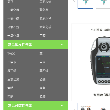
氯气
二氧化硫
二氧化氮
磷化氢
一氧化碳
氮氧化物
环氧乙烷
六氟化硫
一氧化氮
甲醛
常见挥发性气体
TVOC
苯
二甲苯
甲苯
异丁烯
苯乙烯
三氯乙烯
乙酸
酒精
联氨
丙酮
乙胺
常见可燃性气体