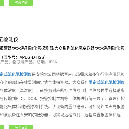
留言咨询
器、风机、电磁阀等设备。支持选配定位、震动检测等多种功能，如该
实现远程监测、远程设置报警值和远程标定等功能。该系列产品适用于
天军工、化工、电力、科研院所、市政工程、医疗卫生、冶金等各行业
氢检测仪
报警器/大众系列硫化氢探测器/大众系列硫化氢变送器/大众系列硫化氢
（原型号：APEG-D-H2S）
产品；物联网产品；防爆、IP66
定式硫化氢检测仪
是安帕尔公司根据客户市场需求和多年行业应用经验
齐全的现场在线监测固定式气体探测器。大众系列
固定式硫化氢检测仪
气体浓度（温湿度），转换为对应的标准信号（标准信号种类选择请参
号传输到PLC、DCS、报警控制主机等上位机进行统一显示、管理和控
能化气体检测报警控制系统。该设备内置继电器，可控制外围声光报警
如该设备连入安帕尔服务器，可实现远程监测、远程设置报警值和远程
式硫化氢检测仪
是一款功能强大且专业级的产品。
留言咨询