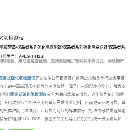
化氢检测仪
氢报警器/探路者系列硫化氢探测器/探路者系列硫化氢变送器/探路者系
（原型号：APEG-T-H2S）
同时检测、集成温湿度检测、支持泵吸和扩散两种采样方式、物联网产
固定式硫化氢检测仪
是安帕尔公司根据客户市场需求和多年行业应用经
齐全的中高端现场在线气体监测仪器。除了自带温湿度检测外，最大支
者系列
固定式硫化氢检测仪
有分为通用款和专用款，通用款为执行国家
；专用款为结合客户应用场景及需求专业定制，产品更专业更可靠。其
的气体浓度（温湿度），转换为对应的标准信号（标准信号种类选择请
信号传输到PLC、DCS、报警控制主机等上位机进行统一显示管理和控
能化气体检测报警控制系统。探路者系列固定式气体检测仪内置3组继