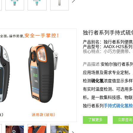
独行者系列手持式硫
产品别名：独行者系列便携
产品型号：AADX-H2S系列
核心特点：小巧方便携带、
产品描述:
安帕尔独行者系
应用场景及需求专业定制，
检测
硫化氢
浓度值显示多样
有实时温度检测、可选用多
析。是一款集科技感、物联
独行者系列
手持式
硫化氢
检
工程、矿业、冶金等各行业
了解更多
立即咨询