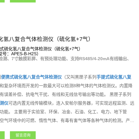
化氢八复合气体检测仪（硫化氢+7气）
式硫化氢八复合气体检测仪（硫化氢+7气）
：APES-B-H2S）
检测、7寸触摸彩屏、有预处理功能、支持RS485/4-20mA有线输出、
列
便携式
硫化氢
八复合气体检测仪
（又叫黑匣子系列
手提式
硫化氢
八复
和复杂环境而开发的一款最大可以检测8种气体的气体检测仪。内置降
有误差补偿、抗电气干扰、有线和无线信号输出等功能。 黑匣子系列
测仪
可选内置无线传输模块，连入安帕尔服务器，可实现远程监测、远
功能。 主要用于实验室、环保、冶金、石油、化工、电力、地下管
空气环境中的可燃、惰性气体、有毒有害气体等各种气体的检测。产品
求。
留言咨询