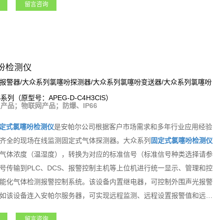
留言咨询
器、风机、电磁阀等设备。支持选配定位、震动检测等多种功能，如该
实现远程监测、远程设置报警值和远程标定等功能。该系列产品适用于
天军工、化工、电力、科研院所、市政工程、医疗卫生、冶金等各行业
吩检测仪
报警器/大众系列氯噻吩探测器/大众系列氯噻吩变送器/大众系列氯噻吩
S系列（原型号：APEG-D-C4H3ClS）
产品；物联网产品；防爆、IP66
定式氯噻吩检测仪
是安帕尔公司根据客户市场需求和多年行业应用经验
齐全的现场在线监测固定式气体探测器。大众系列
固定式氯噻吩检测仪
气体浓度（温湿度），转换为对应的标准信号（标准信号种类选择请参
号传输到PLC、DCS、报警控制主机等上位机进行统一显示、管理和控
能化气体检测报警控制系统。该设备内置继电器，可控制外围声光报警
如该设备连入安帕尔服务器，可实现远程监测、远程设置报警值和远程
式氯噻吩检测仪
是一款功能强大且专业级的产品。
留言咨询