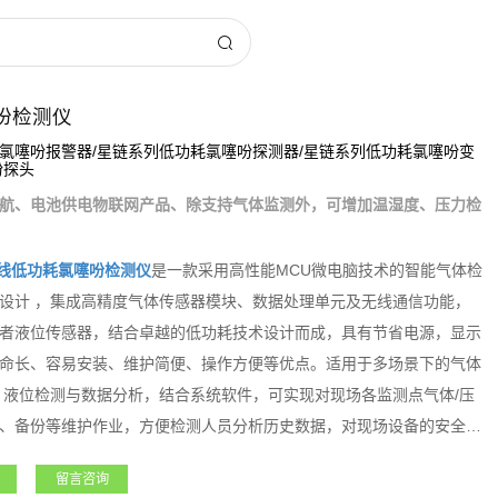
吩检测仪
氯噻吩报警器/星链系列低功耗氯噻吩探测器/星链系列低功耗氯噻吩变
吩探头
航、电池供电物联网产品、除支持气体监测外，可增加温湿度、压力检
线低功耗氯噻吩检测仪
是一款采用高性能MCU微电脑技术的智能气体检
设计 ，集成高精度气体传感器模块、数据处理单元及无线通信功能，
者液位传感器，结合卓越的低功耗技术设计而成，具有节省电源，显示
命长、容易安装、维护简便、操作方便等优点。适用于多场景下的气体
、液位检测与数据分析，结合系统软件，可实现对现场各监测点气体/压
、备份等维护作业，方便检测人员分析历史数据，对现场设备的安全风
守设备的数据采集、有限空间作业等，大大提高设备使用安全检测的实
留言咨询