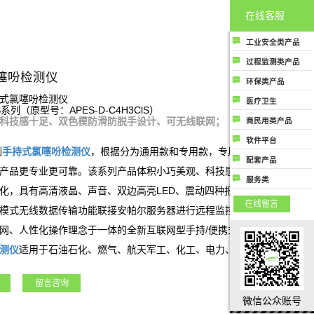
在线客服
工业安全类产品
工业安全类产品主
过程监测类产品
要指用于各工业场
噻吩检测仪
过程监测类产品主
环保类产品
所中保护人民生命
要是指用于生产制
环保类产品主要指
式氯噻吩检测仪
健康和财务安全的
医疗卫生
造过程控制中提高
S系列（原型号：APES-D-C4H3ClS）
用于监测大气环境
气体成分检测及分
医疗卫生类产品是
质量和生产效率用
科技感十足、双色模防滑防脱手设计、可无线联网；
商民用类产品
或提高大气空气质
析类相关产品；
指用于医疗行业或
的气体成分检测及
商民用类产品是指
量相关的所有气体
软件平台
公共卫生领域相关
分析类相关产品
商用或者民用用于
列
手持式
氯噻吩
检测仪
，根据分为通用款和专用款，专用款为结合客户
成分检测和分析类
软件平台类产品是
的所有气体成分检
配套产品
保护人类生命健康
产品
指与气体成分检测
产品更专业更可靠。该系列产品体积小巧美观、科技感强、携带方便，
测和分析类产品
配套产品
或者财产安全相关
服务类
及分析相关的各种
化，具有高清液晶、声音、双边高亮LED、震动四种报警方式，同时具
的气体成分检测和
服务类指除了行业
应用场景上使用的
在线留言
分析类产品
硬件产品和软件产
模式无线数据传输功能联接安帕尔服务器进行远程监控、数据存储和分
软件监测和管理云
品外，公司能够提
平台，包括安全云
网、人性化操作理念于一体的全新互联网型手持/便携式气体检测仪。
供的气体成分监测
平台、环保云平
测仪
适用于石油石化、燃气、航天军工、化工、电力、科研院所、市政
及分析行业相关的
台、过程监测管控
服务
领域。
云平台等；
留言咨询
微信公众账号