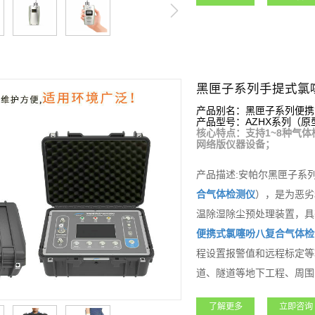
黑匣子系列手提式氯
产品别名：黑匣子系列便携
产品型号：AZHX系列（原型号
核心特点：支持1~8种气体
网络版仪器设备；
产品描述:安帕尔黑匣子系
合气体检测仪
），是为恶劣
温除湿除尘预处理装置，具
便携式
氯噻吩
八复合气体检
程设置报警值和远程标定等
道、隧道等地下工程、周围
功能强大，支持客户各种需
了解更多
立即咨询