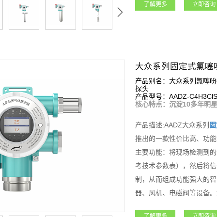
了解更多
立即咨询
电器，可控制外围声光报警
设备连入安帕尔服务器，可
石油石化、矿业、燃气、航
领域。
大众系列固定式氯噻
产品别名：大众系列氯噻吩
探头
产品型号：AADZ-C4H3Cl
核心特点：沉淀10多年明星
产品描述:AADZ大众系列
固
推出的一款性价比高、功能
主要功能：将现场检测到的
考技术参数表），然后将信
制，从而组成功能强大的智
器、风机、电磁阀等设备。
标定等功能；大众系列
固定
了解更多
立即咨询