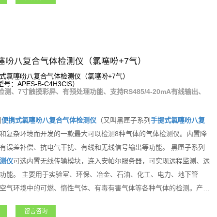
噻吩八复合气体检测仪（氯噻吩+7气）
式氯噻吩八复合气体检测仪（氯噻吩+7气）
：APES-B-C4H3ClS）
检测、7寸触摸彩屏、有预处理功能、支持RS485/4-20mA有线输出、
列
便携式
氯噻吩
八复合气体检测仪
（又叫黑匣子系列
手提式
氯噻吩
八复
和复杂环境而开发的一款最大可以检测8种气体的气体检测仪。内置降
有误差补偿、抗电气干扰、有线和无线信号输出等功能。 黑匣子系列
测仪
可选内置无线传输模块，连入安帕尔服务器，可实现远程监测、远
功能。 主要用于实验室、环保、冶金、石油、化工、电力、地下管
空气环境中的可燃、惰性气体、有毒有害气体等各种气体的检测。产品
求。
留言咨询