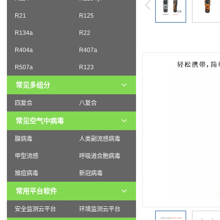
R21
R125
R134a
R22
R404a
R407a
R507a
R123
常见多组分
四复合
八复合
常见空气中病毒
腺病毒
人类副流感病毒
甲型流感
呼吸道合胞病毒
猴痘病毒
新冠病毒
常用平台软件
安全监测云平台
环境监测云平台