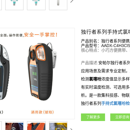
独行者系列手持式氯
产品别名：独行者系列便携
产品型号：AADX-C4H3Cl
核心特点：小巧方便携带、
产品描述:
安帕尔独行者系
应用场景及需求专业定制，
检测
氯噻吩
浓度值显示多样
有实时温度检测、可选用多
析。是一款集科技感、物联
独行者系列
手持式
氯噻吩
检
工程、矿业、冶金等各行业
了解更多
立即咨询