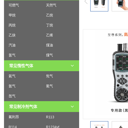
可燃气
天然气
甲烷
乙烷
丙烷
丁烷
乙炔
乙烯
汽油
煤油
氢气
煤气
常见惰性气体
氦气
氖气
氩气
氪气
氙气
常见制冷剂气体
氟利昂
R113
R114
R1234yf