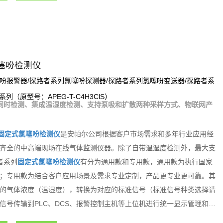
噻吩检测仪
吩报警器/探路者系列氯噻吩探测器/探路者系列氯噻吩变送器/探路者系
S系列（原型号：APEG-T-C4H3ClS）
同时检测、集成温湿度检测、支持泵吸和扩散两种采样方式、物联网产
固定式氯噻吩检测仪
是安帕尔公司根据客户市场需求和多年行业应用经
齐全的中高端现场在线气体监测仪器。除了自带温湿度检测外，最大支
者系列
固定式氯噻吩检测仪
有分为通用款和专用款，通用款为执行国家
；专用款为结合客户应用场景及需求专业定制，产品更专业更可靠。其
的气体浓度（温湿度），转换为对应的标准信号（标准信号种类选择请
信号传输到PLC、DCS、报警控制主机等上位机进行统一显示管理和控
能化气体检测报警控制系统。探路者系列固定式气体检测仪内置3组继