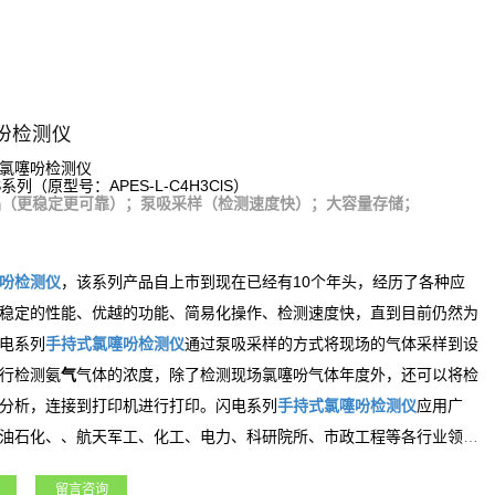
吩检测仪
氯噻吩检测仪
S系列（原型号：APES-L-C4H3ClS）
品（更稳定更可靠）；泵吸采样（检测速度快）；大容量存储；
吩
检测仪
，该系列产品自上市到现在已经有10个年头，经历了各种应
稳定的性能、优越的功能、简易化操作、检测速度快，直到目前仍然为
电系列
手持式
氯噻吩
检测仪
通过泵吸采样的方式将现场的气体采样到设
氨
行检测
气
气体的浓度，除了检测现场
氯噻吩
气体年度外，还可以将检
分析，连接到打印机进行打印。闪电系列
手持式
氯噻吩
检测仪
应用广
油石化、、航天军工、化工、电力、科研院所、市政工程等各行业领
留言咨询