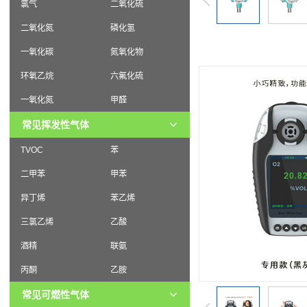
氯气
二氧化硫
二氧化氮
磷化氢
一氧化碳
氮氧化物
环氧乙烷
六氟化硫
一氧化氮
甲醛
常见挥发性气体
TVOC
苯
二甲苯
甲苯
异丁烯
苯乙烯
三氯乙烯
乙酸
酒精
联氨
丙酮
乙胺
常见可燃性气体