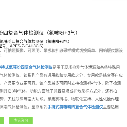
吩四复合气体检测仪（氯噻吩+3气）
氯噻吩四复合气体检测仪（氯噻吩+3气）
：APES-Z-C4H3ClS）
、可拍照摄像、可照明、泵吸和扩散采样模式切换简单、网络版仪器设
；
手持式
氯噻吩
四复合气体检测仪
是用于现场检测气体泄漏和某些特殊用
气体检测仪。该系列产品有通用款和专用款之分，专用款是结合客户应
，产品更专业更可靠。该产品最多可同时支持检测4种气体，除了检测
测其它3种气体。功能方面除了兼容泵吸或扩散采样方式外，还有拍
警、无线联网等强大功能。是集高科技、物联化支持、人性化操作理
高端气体检测仪。至尊系列
手持式
氯噻吩
四复合气体检测仪
主要适用于
金、电力、航天、军工、医疗、市政、矿产、农业和新能源等领域，凭
留言咨询
广大用户朋友高度的认可和赞誉！