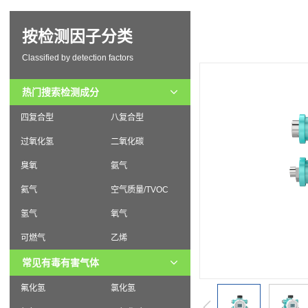
按检测因子分类
Classified by detection factors
热门搜索检测成分
四复合型
八复合型
过氧化氢
二氧化碳
臭氧
氨气
氦气
空气质量/TVOC
氢气
氧气
可燃气
乙烯
常见有毒有害气体
氟化氢
氯化氢