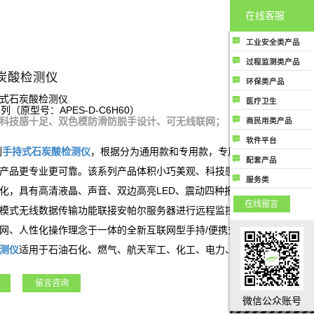
在线客服
工业安全类产品
工业安全类产品主
过程监测类产品
要指用于各工业场
炭酸检测仪
过程监测类产品主
环保类产品
所中保护人民生命
要是指用于生产制
环保类产品主要指
式石炭酸检测仪
健康和财务安全的
医疗卫生
造过程控制中提高
列（原型号：APES-D-C6H60）
用于监测大气环境
气体成分检测及分
医疗卫生类产品是
质量和生产效率用
科技感十足、双色模防滑防脱手设计、可无线联网；
商民用类产品
或提高大气空气质
析类相关产品；
指用于医疗行业或
的气体成分检测及
商民用类产品是指
量相关的所有气体
软件平台
公共卫生领域相关
分析类相关产品
商用或者民用用于
列
手持式
石炭酸
检测仪
，根据分为通用款和专用款，专用款为结合客户
成分检测和分析类
软件平台类产品是
的所有气体成分检
配套产品
保护人类生命健康
产品
指与气体成分检测
产品更专业更可靠。该系列产品体积小巧美观、科技感强、携带方便，
测和分析类产品
配套产品
或者财产安全相关
服务类
及分析相关的各种
化，具有高清液晶、声音、双边高亮LED、震动四种报警方式，同时具
的气体成分检测和
服务类指除了行业
应用场景上使用的
在线留言
分析类产品
硬件产品和软件产
模式无线数据传输功能联接安帕尔服务器进行远程监控、数据存储和分
软件监测和管理云
品外，公司能够提
平台，包括安全云
网、人性化操作理念于一体的全新互联网型手持/便携式气体检测仪。
供的气体成分监测
平台、环保云平
测仪
适用于石油石化、燃气、航天军工、化工、电力、科研院所、市政
及分析行业相关的
台、过程监测管控
服务
领域。
云平台等；
留言咨询
微信公众账号