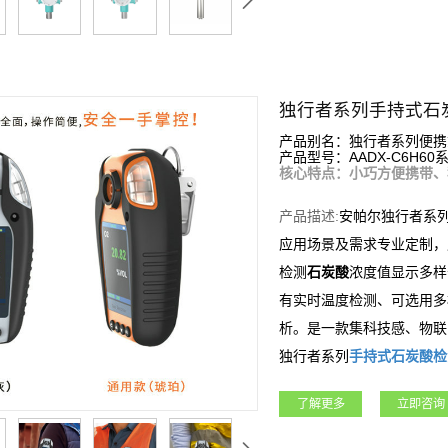
独行者系列手持式石
产品别名：独行者系列便携
产品型号：AADX-C6H60系
核心特点：小巧方便携带、
产品描述:
安帕尔独行者系
应用场景及需求专业定制，
检测
石炭酸
浓度值显示多样
有实时温度检测、可选用多
析。是一款集科技感、物联
独行者系列
手持式
石炭酸
检
工程、矿业、冶金等各行业
了解更多
立即咨询