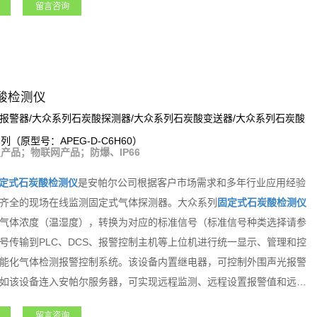
留言咨询
器、风机、电磁阀等设备。支持选配定位、震动检测等多种功能，如该
实现远程监测、远程设置报警值和远程标定等功能。该系列产品适用于
天军工、化工、电力、科研院所、市政工程、医疗卫生、冶金等各行业
酸检测仪
报警器/大众系列石炭酸探测器/大众系列石炭酸变送器/大众系列石炭酸
系列（原型号：APEG-D-C6H60）
产品；物联网产品；防爆、IP66
定式石炭酸检测仪
是安帕尔公司根据客户市场需求和多年行业应用经验
齐全的现场在线监测固定式气体探测器。大众系列
固定式石炭酸检测仪
气体浓度（温湿度），转换为对应的标准信号（标准信号种类选择请参
号传输到PLC、DCS、报警控制主机等上位机进行统一显示、管理和控
能化气体检测报警控制系统。该设备内置继电器，可控制外围声光报警
如该设备连入安帕尔服务器，可实现远程监测、远程设置报警值和远程
式石炭酸检测仪
是一款功能强大且专业级的产品。
留言咨询