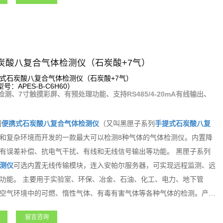
炭酸八复合气体检测仪（石炭酸+7气）
式石炭酸八复合气体检测仪（石炭酸+7气）
：APES-B-C6H60）
检测、7寸触摸彩屏、有预处理功能、支持RS485/4-20mA有线输出、
列
便携式
石炭酸
八复合气体检测仪
（又叫黑匣子系列
手提式
石炭酸
八复
和复杂环境而开发的一款最大可以检测8种气体的气体检测仪。内置降
有误差补偿、抗电气干扰、有线和无线信号输出等功能。 黑匣子系列
测仪
可选内置无线传输模块，连入安帕尔服务器，可实现远程监测、远
功能。 主要用于实验室、环保、冶金、石油、化工、电力、地下管
空气环境中的可燃、惰性气体、有毒有害气体等各种气体的检测。产品
求。
留言咨询