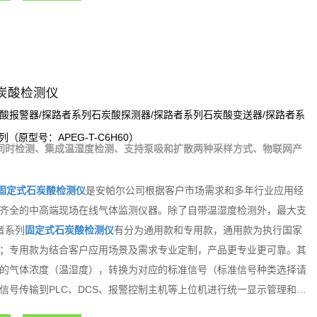
炭酸检测仪
酸报警器/探路者系列石炭酸探测器/探路者系列石炭酸变送器/探路者系
列（原型号：APEG-T-C6H60）
同时检测、集成温湿度检测、支持泵吸和扩散两种采样方式、物联网产
固定式石炭酸检测仪
是安帕尔公司根据客户市场需求和多年行业应用经
齐全的中高端现场在线气体监测仪器。除了自带温湿度检测外，最大支
者系列
固定式石炭酸检测仪
有分为通用款和专用款，通用款为执行国家
；专用款为结合客户应用场景及需求专业定制，产品更专业更可靠。其
的气体浓度（温湿度），转换为对应的标准信号（标准信号种类选择请
信号传输到PLC、DCS、报警控制主机等上位机进行统一显示管理和控
能化气体检测报警控制系统。探路者系列固定式气体检测仪内置3组继