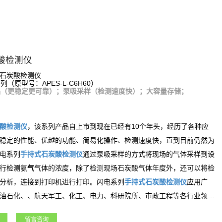
酸检测仪
石炭酸检测仪
列（原型号：APES-L-C6H60）
品（更稳定更可靠）；泵吸采样（检测速度快）；大容量存储；
酸
检测仪
，该系列产品自上市到现在已经有10个年头，经历了各种应
稳定的性能、优越的功能、简易化操作、检测速度快，直到目前仍然为
电系列
手持式
石炭酸
检测仪
通过泵吸采样的方式将现场的气体采样到设
氨
行检测
气
气体的浓度，除了检测现场
石炭酸
气体年度外，还可以将检
分析，连接到打印机进行打印。闪电系列
手持式
石炭酸
检测仪
应用广
油石化、、航天军工、化工、电力、科研院所、市政工程等各行业领
留言咨询