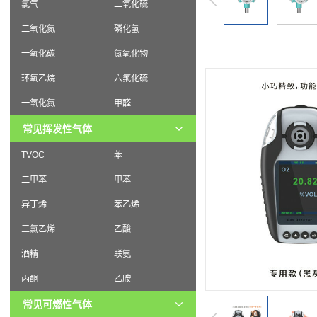
氯气
二氧化硫
二氧化氮
磷化氢
一氧化碳
氮氧化物
环氧乙烷
六氟化硫
一氧化氮
甲醛
常见挥发性气体
TVOC
苯
二甲苯
甲苯
异丁烯
苯乙烯
三氯乙烯
乙酸
酒精
联氨
丙酮
乙胺
常见可燃性气体