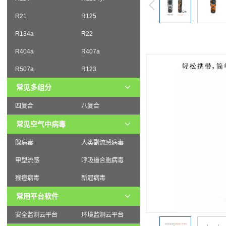
R21
R125
R134a
R22
R404a
R407a
R507a
R123
常见多组分
四复合
八复合
常见空气中病毒
腺病毒
人类副流感病毒
甲型流感
呼吸道合胞病毒
猴痘病毒
新冠病毒
常用平台软件
安全监测云平台
环境监测云平台