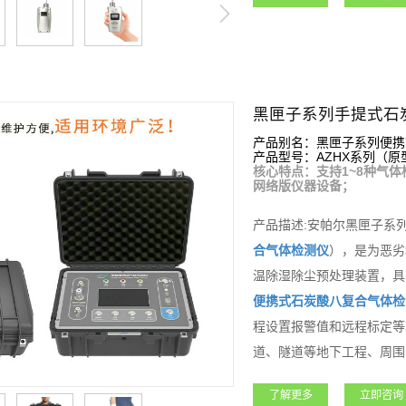
黑匣子系列手提式石
产品别名：黑匣子系列便携
产品型号：AZHX系列（原型号
核心特点：支持1~8种气体
网络版仪器设备；
产品描述:安帕尔黑匣子系
合气体检测仪
），是为恶劣
温除湿除尘预处理装置，具
便携式
石炭酸
八复合气体检
程设置报警值和远程标定等
道、隧道等地下工程、周围
功能强大，支持客户各种需
了解更多
立即咨询