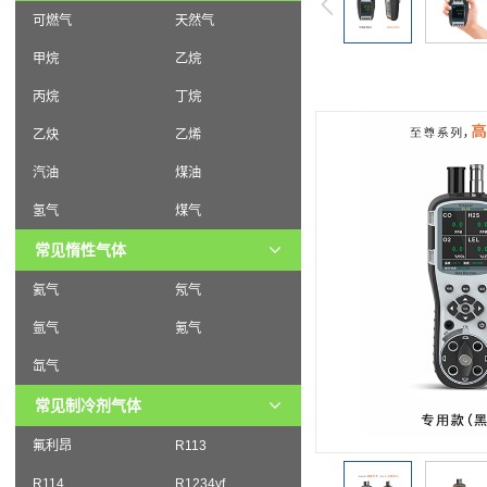
可燃气
天然气
甲烷
乙烷
丙烷
丁烷
乙炔
乙烯
汽油
煤油
氢气
煤气
常见惰性气体
氦气
氖气
氩气
氪气
氙气
常见制冷剂气体
氟利昂
R113
R114
R1234yf