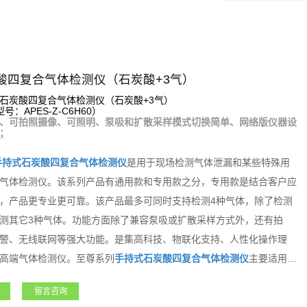
酸四复合气体检测仪（石炭酸+3气）
石炭酸四复合气体检测仪（石炭酸+3气）
：APES-Z-C6H60）
、可拍照摄像、可照明、泵吸和扩散采样模式切换简单、网络版仪器设
；
手持式
石炭酸
四复合气体检测仪
是用于现场检测气体泄漏和某些特殊用
气体检测仪。该系列产品有通用款和专用款之分，专用款是结合客户应
，产品更专业更可靠。该产品最多可同时支持检测4种气体，除了检测
测其它3种气体。功能方面除了兼容泵吸或扩散采样方式外，还有拍
警、无线联网等强大功能。是集高科技、物联化支持、人性化操作理
高端气体检测仪。至尊系列
手持式
石炭酸
四复合气体检测仪
主要适用于
金、电力、航天、军工、医疗、市政、矿产、农业和新能源等领域，凭
留言咨询
广大用户朋友高度的认可和赞誉！