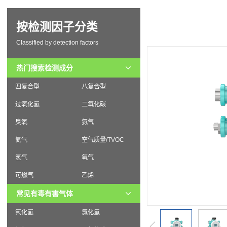
按检测因子分类
Classified by detection factors
热门搜索检测成分
四复合型
八复合型
过氧化氢
二氧化碳
臭氧
氨气
氦气
空气质量/TVOC
氢气
氧气
可燃气
乙烯
常见有毒有害气体
氟化氢
氯化氢