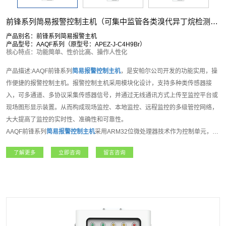
前锋系列简易报警控制主机（可集中监管各类溴代异丁烷检测仪）
产品别名：前锋系列简易报警主机
产品型号：AAQF系列（原型号：APEZ-J-C4H9Br）
核心特点：功能简单、性价比高、操作人性化
产品描述:AAQF前锋系列
简易报警控制主机
，是安帕尔公司开发的功能实用，操
作便捷的报警控制主机。报警控制主机采用模块化设计，支持多种类传感器接
入，可多通道、多协议采集传感器信号，并通过无线通讯方式上传至监控平台或
现场图形显示装置。从而构成现场监控、本地监控、远程监控的多级管控网络，
大大提高了监控的实时性、准确性和可靠性。
AAQF前锋系列
简易报警控制主机
采用ARM32位微处理器技术作为控制单元，
2.8寸彩色液晶显示屏使用界面，8位操作按键；支持8组模拟输入接口，支持
了解更多
立即咨询
留言咨询
RS485输出，4组继电器接口，用于控制风机、电磁阀和数据上传使用；用户可
选RS485、TCP/IP网口通信或者LORA、NB-IOT、4G等无线通讯方式。现场主
要采用壁挂式安装，适合多种应用场景。该产品可广泛应用于石油、化工、电
力、医疗、矿业等领域，是集数据采集、显示、报警、输出和控制等功能于一体
的多功能报警主机。