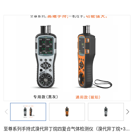
至尊系列手持式溴代异丁烷四复合气体检测仪（溴代异丁烷+3气）