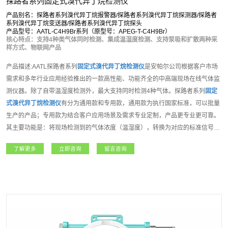
探路者系列固定式溴代异丁烷检测仪
产品别名：探路者系列溴代异丁烷报警器/探路者系列溴代异丁烷探测器/探路者
系列溴代异丁烷变送器/探路者系列溴代异丁烷探头
产品型号：AATL-C4H9Br系列（原型号：APEG-T-C4H9Br）
核心特点：支持4种类气体同时检测、集成温湿度检测、支持泵吸和扩散两种采
样方式、物联网产品
产品描述:AATL探路者系列
固定式溴代异丁烷检测仪
是安帕尔公司根据客户市场
需求和多年行业应用经验推出的一款高性能、功能齐全的中高端现场在线气体监
测仪器。除了自带温湿度检测外，最大支持同时检测4种气体。探路者系列
固定
式溴代异丁烷检测仪
有分为通用款和专用款，通用款为执行国家标准，可以批量
生产的产品；专用款为结合客户应用场景及需求专业定制，产品更专业更可靠。
其主要功能是：将现场检测到的气体浓度（温湿度），转换为对应的标准信号
（标准信号种类选择请参考技术参数表），然后将信号传输到PLC、DCS、报警
了解更多
立即咨询
留言咨询
控制主机等上位机进行统一显示管理和控制，从而组成功能强大的智能化气体检
测报警控制系统。探路者系列固定式气体检测仪内置3组继电器，可控制外围声
光报警器、风机、电磁阀等设备。支持选配定位、震动检测等多种功能，如该设
备连入安帕尔服务器，可实现远程监测、远程设置报警值和远程标定等功能。该
系列产品适用于石油石化、矿业、燃气、航天军工、化工、电力、科研院所、市
政工程、医疗卫生、冶金等各行业领域。