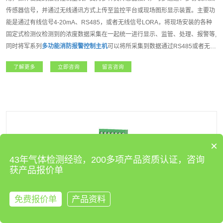
传感器信号，并通过无线通讯方式上传至监控平台或现场图形显示装置。主要功
能是通过有线信号4-20mA、RS485，或者无线信号LORA，将现场安装的各种
固定式检测仪检测到的浓度数据采集在一起统一进行显示、监管、处理、报警等,
同时将军系列
多功能消防报警控制主机
可以将所采集到数据通过RS485或者无线
信号传输到互联网云平台,组建远程监控、本地监控、现场监控的多级监控网络,
了解更多
立即咨询
留言咨询
大大提高了监控的实时性、准确性。将军系列
多功能消防报警控制主机
是我公司
开发的一款功能强大，操作方便,性能达强制性消防认证(CCCF)的高端报警控制
主机。适用于石油石化、燃气、航天军工、化工、医疗卫生、电力、科研院所、
市政工程、矿业、冶金等各行业领域。
×
43年气体检测经验，200多项产品资质认证，咨询
获产品报价单
免费报价单
产品资料
来电咨询