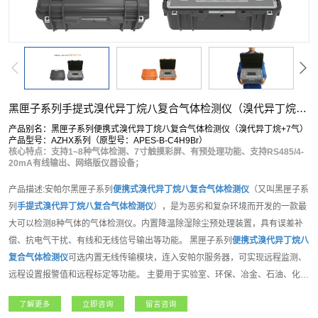
黑匣子系列手提式溴代异丁烷八复合气体检测仪（溴代异丁烷+7气）
产品别名：黑匣子系列便携式溴代异丁烷八复合气体检测仪（溴代异丁烷+7气）
产品型号：AZHX系列（原型号：APES-B-C4H9Br）
核心特点：支持1~8种气体检测、7寸触摸彩屏、有预处理功能、支持RS485/4-
20mA有线输出、网络版仪器设备；
产品描述:安帕尔黑匣子系列
便携式
溴代异丁烷
八复合气体检测仪
（又叫黑匣子系
列
手提式
溴代异丁烷
八复合气体检测仪
），是为恶劣和复杂环境而开发的一款最
大可以检测8种气体的气体检测仪。内置降温除湿除尘预处理装置，具有误差补
偿、抗电气干扰、有线和无线信号输出等功能。 黑匣子系列
便携式
溴代异丁烷
八
复合气体检测仪
可选内置无线传输模块，连入安帕尔服务器，可实现远程监测、
远程设置报警值和远程标定等功能。 主要用于实验室、环保、冶金、石油、化
工、电力、地下管道、隧道等地下工程、周围空气环境中的可燃、惰性气体、有
了解更多
立即咨询
留言咨询
毒有害气体等各种气体的检测。产品功能强大，支持客户各种需求。