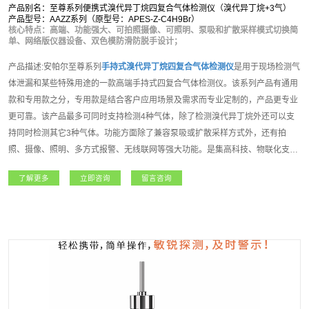
产品别名：至尊系列便携式溴代异丁烷四复合气体检测仪（溴代异丁烷+3气）
产品型号：AAZZ系列（原型号：APES-Z-C4H9Br）
核心特点：高端、功能强大、可拍照摄像、可照明、泵吸和扩散采样模式切换简
单、网络版仪器设备、双色模防滑防脱手设计；
产品描述:安帕尔至尊系列
手持式
溴代异丁烷
四复合气体检测仪
是用于现场检测气
体泄漏和某些特殊用途的一款高端手持式四复合气体检测仪。该系列产品有通用
款和专用款之分，专用款是结合客户应用场景及需求而专业定制的，产品更专业
更可靠。该产品最多可同时支持检测4种气体，除了检测溴代异丁烷外还可以支
持同时检测其它3种气体。功能方面除了兼容泵吸或扩散采样方式外，还有拍
照、摄像、照明、多方式报警、无线联网等强大功能。是集高科技、物联化支
持、人性化操作理念、多种技术资源于一身的高端气体检测仪。至尊系列
手持式
了解更多
立即咨询
留言咨询
溴代异丁烷
四复合气体检测仪
主要适用于石油石化、化工、燃气、冶金、电力、
航天、军工、医疗、市政、矿产、农业和新能源等领域，凭借其超强的功能和性
能获得广大用户朋友高度的认可和赞誉！