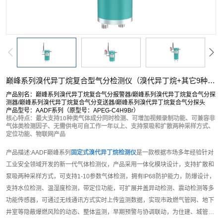
巅峰系列溴代异丁烷复合型气分检测仪（溴代异丁烷+其它9种参数）
产品别名：巅峰系列溴代异丁烷复合气分报警器/巅峰系列溴代异丁烷复合气分探
测器/巅峰系列溴代异丁烷复合气分变送器/巅峰系列溴代异丁烷复合气分探头
产品型号：AADF系列（原型号：APEG-C4H9Br）
核心特点：最大支持10种类气体成分同时检测、可增加视频录制功能、可兼容非
气体类检测因子、无需供电可自工作一年以上、支持泵吸和扩散两种采样方式、
定位功能、物联网产品
产品描述:AADF巅峰系列
固定式溴代异丁烷检测仪
是一款根据市场多年经验针对
工业安全领域开发的新一代气体检测仪，产品采用一体化模块设计，支持扩散和
泵吸两种采样方式，可支持1-10参数气体检测，拥有IP68防护能力，防爆设计，
支持水位检测、温湿度检测，带定位功能，可扩展井盖异动检测、震动检测等多
功能传感器，可通过无线通讯方式实时上传监测数据，实现市政燃气管网、地下
井室等隐蔽爆燃风险的动态、整体监测，早期预警与协调联动，为住建、城管、