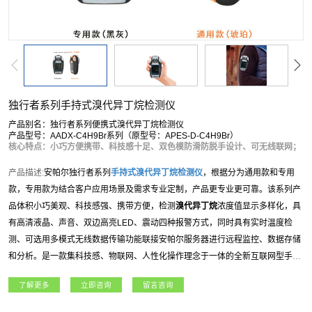
独行者系列手持式溴代异丁烷检测仪
产品别名：独行者系列便携式溴代异丁烷检测仪
产品型号：AADX-C4H9Br系列（原型号：APES-D-C4H9Br）
核心特点：小巧方便携带、科技感十足、双色模防滑防脱手设计、可无线联网；
产品描述:
安帕尔独行者系列
手持式
溴代异丁烷
检测仪
，根据分为通用款和专用
款，专用款为结合客户应用场景及需求专业定制，产品更专业更可靠。该系列产
品体积小巧美观、科技感强、携带方便，检测
溴代异丁烷
浓度值显示多样化，具
有高清液晶、声音、双边高亮LED、震动四种报警方式，同时具有实时温度检
测、可选用多模式无线数据传输功能联接安帕尔服务器进行远程监控、数据存储
和分析。是一款集科技感、物联网、人性化操作理念于一体的全新互联网型手持/
便携式气体检测仪。独行者系列
手持式
溴代异丁烷
检测仪
适用于石油石化、燃
了解更多
立即咨询
留言咨询
气、航天军工、化工、电力、科研院所、市政工程、矿业、冶金等各行业领域。