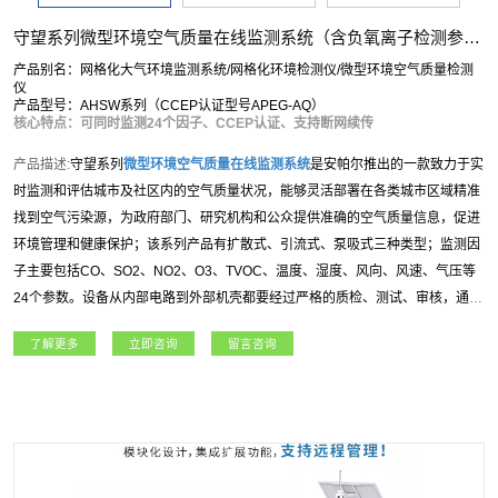
守望系列微型环境空气质量在线监测系统（含负氧离子检测参数）
产品别名：网格化大气环境监测系统/网格化环境检测仪/微型环境空气质量检测
仪
产品型号：AHSW系列（CCEP认证型号APEG-AQ）
核心特点：可同时监测24个因子、CCEP认证、支持断网续传
产品描述:
守望系列
微型环境空气质量在线监测系统
是安帕尔推出的一款致力于实
时监测和评估城市及社区内的空气质量状况，能够灵活部署在各类城市区域精准
找到空气污染源，为政府部门、研究机构和公众提供准确的空气质量信息，促进
环境管理和健康保护；该系列产品有扩散式、引流式、泵吸式三种类型；监测因
子主要包括CO、SO2、NO2、O3、TVOC、温度、湿度、风向、风速、气压等
24个参数。设备从内部电路到外部机壳都要经过严格的质检、测试、审核，通过
国家空气质量管理局CCEP认证，在稳定性，重复性，响应速度，精度等方面都
了解更多
立即咨询
留言咨询
处于国内一流水平。