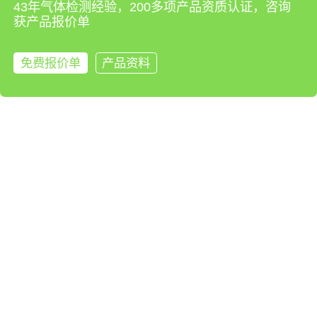
的一款专业设备，不仅能够满足实时监测噪声的各项参数指标，如声级、频率加
43年气体检测经验，200多项产品资质认证，咨询
权（A、C、Z权重）和时间加权（F、S、I权重），还具备高度精确的数据采集
获产品报价单
和分析能力。该监测系统设备可广泛适用于多个领域，包括但不限于城市功能区
噪声监测、工业企业厂界噪声监测、交通噪声监测、施工场界噪声监测，以及社
免费报价单
产品资料
会生活噪声监测。其在环境噪声研究领域的应用不仅有助于准确评估和监控噪声
来电咨询
污染水平，还能支持相关决策制定和环境管理措施的实施。设备以其高效、可靠
了解更多
立即咨询
留言咨询
和全面的监测能力，为保护和改善人们生活和工作环境提供了重要的技术支持。